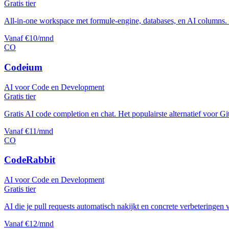
Gratis tier
All-in-one workspace met formule-engine, databases, en AI columns. 
Vanaf €10/mnd
CO
Codeium
AI voor Code en Development
Gratis tier
Gratis AI code completion en chat. Het populairste alternatief voor G
Vanaf €11/mnd
CO
CodeRabbit
AI voor Code en Development
Gratis tier
AI die je pull requests automatisch nakijkt en concrete verbeteringen 
Vanaf €12/mnd