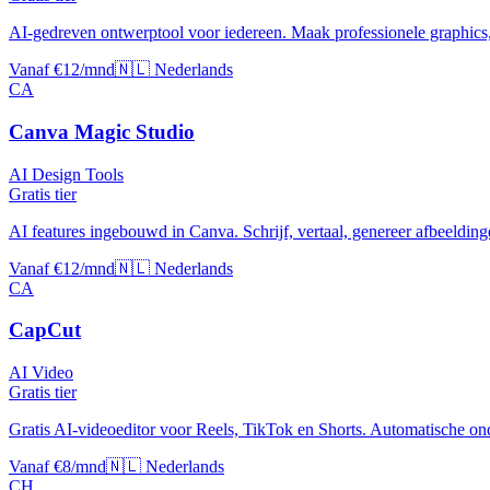
AI-gedreven ontwerptool voor iedereen. Maak professionele graphics, 
Vanaf €12/mnd
🇳🇱 Nederlands
CA
Canva Magic Studio
AI Design Tools
Gratis tier
AI features ingebouwd in Canva. Schrijf, vertaal, genereer afbeeldinge
Vanaf €12/mnd
🇳🇱 Nederlands
CA
CapCut
AI Video
Gratis tier
Gratis AI-videoeditor voor Reels, TikTok en Shorts. Automatische ond
Vanaf €8/mnd
🇳🇱 Nederlands
CH