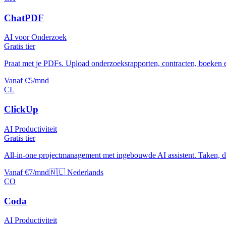
ChatPDF
AI voor Onderzoek
Gratis tier
Praat met je PDFs. Upload onderzoeksrapporten, contracten, boeken e
Vanaf €5/mnd
CL
ClickUp
AI Productiviteit
Gratis tier
All-in-one projectmanagement met ingebouwde AI assistent. Taken, d
Vanaf €7/mnd
🇳🇱 Nederlands
CO
Coda
AI Productiviteit