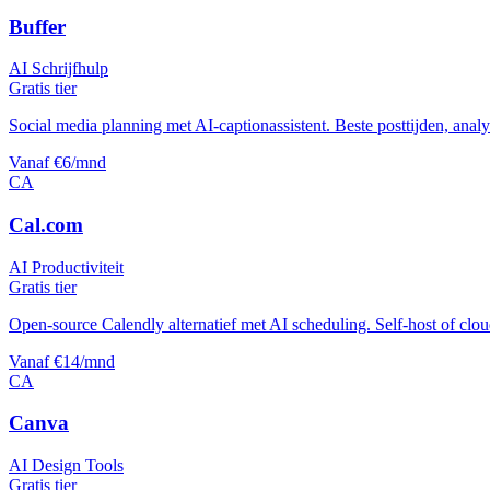
Buffer
AI Schrijfhulp
Gratis tier
Social media planning met AI-captionassistent. Beste posttijden, analyt
Vanaf €6/mnd
CA
Cal.com
AI Productiviteit
Gratis tier
Open-source Calendly alternatief met AI scheduling. Self-host of cloud
Vanaf €14/mnd
CA
Canva
AI Design Tools
Gratis tier