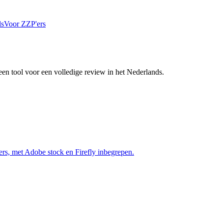
ls
Voor ZZP'ers
 een tool voor een volledige review in het Nederlands.
yers, met Adobe stock en Firefly inbegrepen.