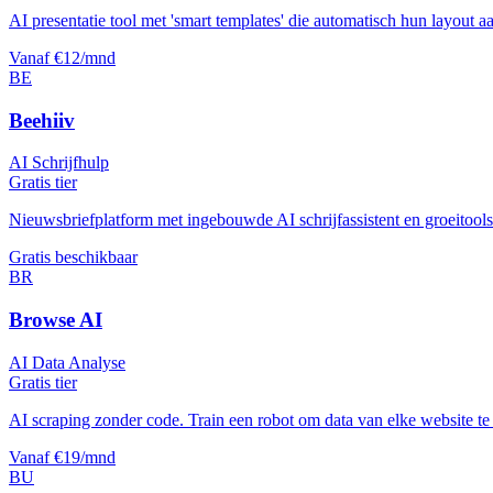
AI presentatie tool met 'smart templates' die automatisch hun layout 
Vanaf €12/mnd
BE
Beehiiv
AI Schrijfhulp
Gratis tier
Nieuwsbriefplatform met ingebouwde AI schrijfassistent en groeitools
Gratis beschikbaar
BR
Browse AI
AI Data Analyse
Gratis tier
AI scraping zonder code. Train een robot om data van elke website te h
Vanaf €19/mnd
BU