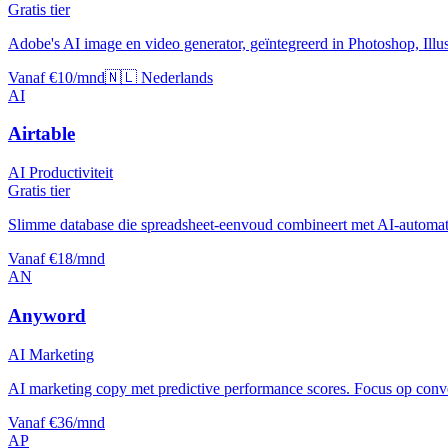
Gratis tier
Adobe's AI image en video generator, geïntegreerd in Photoshop, Illus
Vanaf €10/mnd
🇳🇱 Nederlands
AI
Airtable
AI Productiviteit
Gratis tier
Slimme database die spreadsheet-eenvoud combineert met AI-automat
Vanaf €18/mnd
AN
Anyword
AI Marketing
AI marketing copy met predictive performance scores. Focus op conver
Vanaf €36/mnd
AP