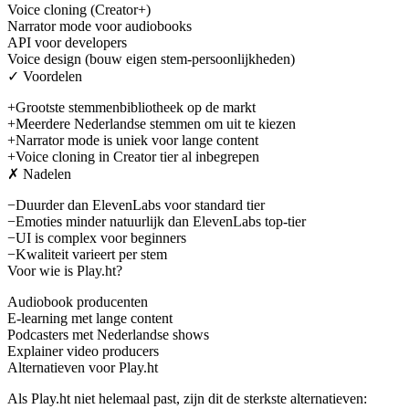
Voice cloning (Creator+)
Narrator mode voor audiobooks
API voor developers
Voice design (bouw eigen stem-persoonlijkheden)
✓ Voordelen
+
Grootste stemmenbibliotheek op de markt
+
Meerdere Nederlandse stemmen om uit te kiezen
+
Narrator mode is uniek voor lange content
+
Voice cloning in Creator tier al inbegrepen
✗ Nadelen
−
Duurder dan ElevenLabs voor standard tier
−
Emoties minder natuurlijk dan ElevenLabs top-tier
−
UI is complex voor beginners
−
Kwaliteit varieert per stem
Voor wie is
Play.ht
?
Audiobook producenten
E-learning met lange content
Podcasters met Nederlandse shows
Explainer video producers
Alternatieven voor
Play.ht
Als
Play.ht
niet helemaal past, zijn dit de sterkste alternatieven: