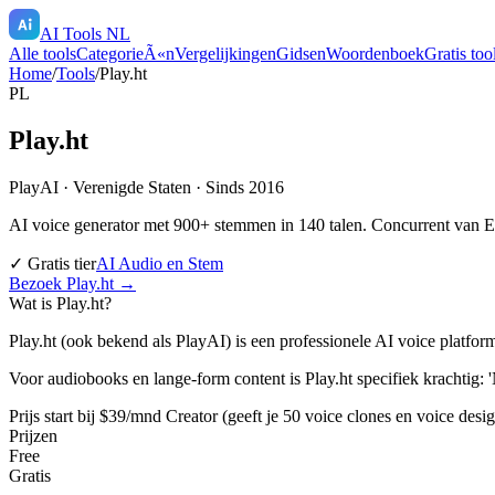
AI Tools NL
Alle tools
CategorieÃ«n
Vergelijkingen
Gidsen
Woordenboek
Gratis too
Home
/
Tools
/
Play.ht
PL
Play.ht
PlayAI
·
Verenigde Staten
· Sinds 2016
AI voice generator met 900+ stemmen in 140 talen. Concurrent van 
✓ Gratis tier
AI Audio en Stem
Bezoek
Play.ht
→
Wat is
Play.ht
?
Play.ht (ook bekend als PlayAI) is een professionele AI voice plat
Voor audiobooks en lange-form content is Play.ht specifiek krachtig: '
Prijs start bij $39/mnd Creator (geeft je 50 voice clones en voice desig
Prijzen
Free
Gratis