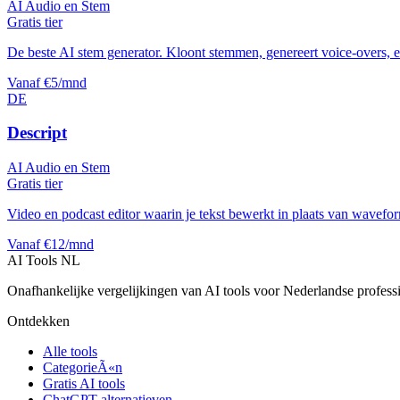
AI Audio en Stem
Gratis tier
De beste AI stem generator. Kloont stemmen, genereert voice-overs, 
Vanaf €5/mnd
DE
Descript
AI Audio en Stem
Gratis tier
Video en podcast editor waarin je tekst bewerkt in plaats van wavefo
Vanaf €12/mnd
AI Tools NL
Onafhankelijke vergelijkingen van AI tools voor Nederlandse profess
Ontdekken
Alle tools
CategorieÃ«n
Gratis AI tools
ChatGPT alternatieven