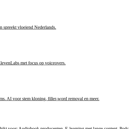
en spreekt vloeiend Nederlands.
ElevenLabs met focus op voiceovers.
rms. AI voor stem kloning, filler-word removal en meer.
chikt voor:
Audiobook producenten, E-learning met lange content, Podc