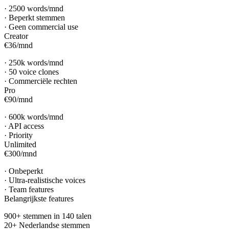
·
2500 words/mnd
·
Beperkt stemmen
·
Geen commercial use
Creator
€36
/
mnd
·
250k words/mnd
·
50 voice clones
·
Commerciële rechten
Pro
€90
/
mnd
·
600k words/mnd
·
API access
·
Priority
Unlimited
€300
/
mnd
·
Onbeperkt
·
Ultra-realistische voices
·
Team features
Belangrijkste features
900+ stemmen in 140 talen
20+ Nederlandse stemmen