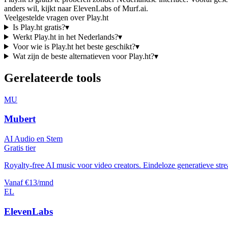
anders wil, kijkt naar
ElevenLabs of Murf.ai
.
Veelgestelde vragen over
Play.ht
Is
Play.ht
gratis?
▾
Werkt
Play.ht
in het Nederlands?
▾
Voor wie is
Play.ht
het beste geschikt?
▾
Wat zijn de beste alternatieven voor
Play.ht
?
▾
Gerelateerde tools
MU
Mubert
AI Audio en Stem
Gratis tier
Royalty-free AI music voor video creators. Eindeloze generatieve str
Vanaf €13/mnd
EL
ElevenLabs