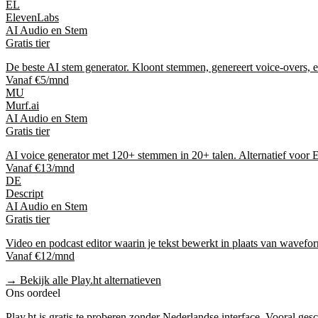
EL
ElevenLabs
AI Audio en Stem
Gratis tier
De beste AI stem generator. Kloont stemmen, genereert voice-overs, 
Vanaf €5/mnd
MU
Murf.ai
AI Audio en Stem
Gratis tier
AI voice generator met 120+ stemmen in 20+ talen. Alternatief voor 
Vanaf €13/mnd
DE
Descript
AI Audio en Stem
Gratis tier
Video en podcast editor waarin je tekst bewerkt in plaats van wavefo
Vanaf €12/mnd
→ Bekijk alle
Play.ht
alternatieven
Ons oordeel
Play.ht
is
gratis te proberen
zonder Nederlandse interface
. Vooral ges