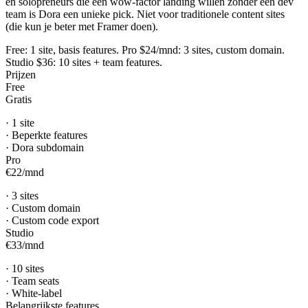
en solopreneurs die een wow-factor landing willen zonder een dev
team is Dora een unieke pick. Niet voor traditionele content sites
(die kun je beter met Framer doen).
Free: 1 site, basis features. Pro $24/mnd: 3 sites, custom domain.
Studio $36: 10 sites + team features.
Prijzen
Free
Gratis
·
1 site
·
Beperkte features
·
Dora subdomain
Pro
€22
/
mnd
·
3 sites
·
Custom domain
·
Custom code export
Studio
€33
/
mnd
·
10 sites
·
Team seats
·
White-label
Belangrijkste features