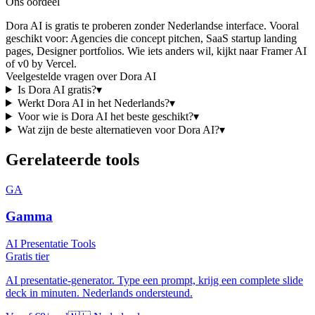
Ons oordeel
Dora AI
is
gratis te proberen
zonder Nederlandse interface
. Vooral
geschikt voor:
Agencies die concept pitchen, SaaS startup landing
pages, Designer portfolios
.
Wie iets anders wil, kijkt naar
Framer AI
of v0 by Vercel
.
Veelgestelde vragen over
Dora AI
Is
Dora AI
gratis?
▾
Werkt
Dora AI
in het Nederlands?
▾
Voor wie is
Dora AI
het beste geschikt?
▾
Wat zijn de beste alternatieven voor
Dora AI
?
▾
Gerelateerde tools
GA
Gamma
AI Presentatie Tools
Gratis tier
AI presentatie-generator. Type een prompt, krijg een complete slide
deck in minuten. Nederlands ondersteund.