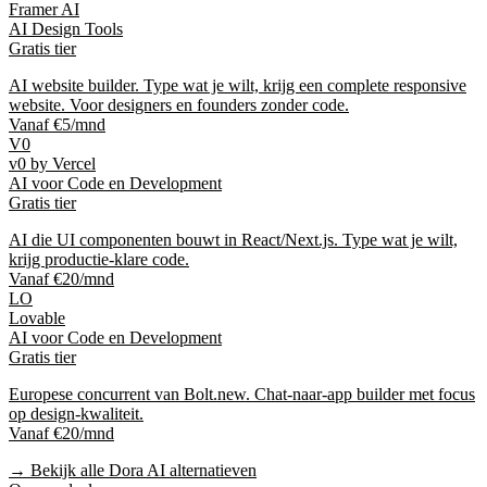
Framer AI
AI Design Tools
Gratis tier
AI website builder. Type wat je wilt, krijg een complete responsive
website. Voor designers en founders zonder code.
Vanaf €5/mnd
V0
v0 by Vercel
AI voor Code en Development
Gratis tier
AI die UI componenten bouwt in React/Next.js. Type wat je wilt,
krijg productie-klare code.
Vanaf €20/mnd
LO
Lovable
AI voor Code en Development
Gratis tier
Europese concurrent van Bolt.new. Chat-naar-app builder met focus
op design-kwaliteit.
Vanaf €20/mnd
→ Bekijk alle
Dora AI
alternatieven