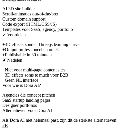
AI 3D site builder
Scroll-animaties out-of-the-box
Custom domain support
Code export (HTML/CSS/JS)
Templates voor SaaS, agency, portfolio
✓ Voordelen
+
3D effects zonder Three.js learning curve
+
Output professioneel en uniek
+
Publishable in 30 minuten
✗ Nadelen
−
Niet voor multi-page content sites
−
3D effects soms te much voor B2B
−
Geen NL interface
Voor wie is
Dora AI
?
Agencies die concept pitchen
SaaS startup landing pages
Designer portfolios
Alternatieven voor
Dora AI
Als
Dora AI
niet helemaal past, zijn dit de sterkste alternatieven:
FR