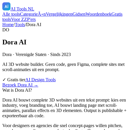
AI Tools NL
Alle tools
CategorieÃ«n
Vergelijkingen
Gidsen
Woordenboek
Gratis
tools
Voor ZZP'ers
Home
/
Tools
/
Dora AI
DO
Dora AI
Dora
·
Verenigde Staten
· Sinds 2023
AI 3D website builder. Geen code, geen Figma, complete sites met
scroll-animaties uit een prompt.
✓ Gratis tier
AI Design Tools
Bezoek
Dora AI
→
Wat is
Dora AI
?
Dora AI bouwt complete 3D websites uit een tekst prompt: kies een
industry, voeg branding toe, AI bouwt landing page met scroll-
animaties, parallax effects en 3D elementen. Output is publishable +
exporteerbaar als code.
Voor designers en agencies die snel concept-pages willen pitchen,