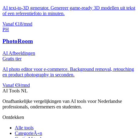
AI text-to-3D generator. Genereer game-ready 3D modellen uit tekst
of een referentiefoto in minuten.
Vanaf €18/mnd
PH
PhotoRoom
AI Afbeeldingen
Gratis tier
AI photo editor voor e-commerce. Background removal, retouching
en product photography in seconden.
Vanaf €9/mnd
AI Tools NL
Onafhankelijke vergelijkingen van AI tools voor Nederlandse
professionals, ondernemers en studenten.
Ontdekken
Alle tools
CategorieÃ«n