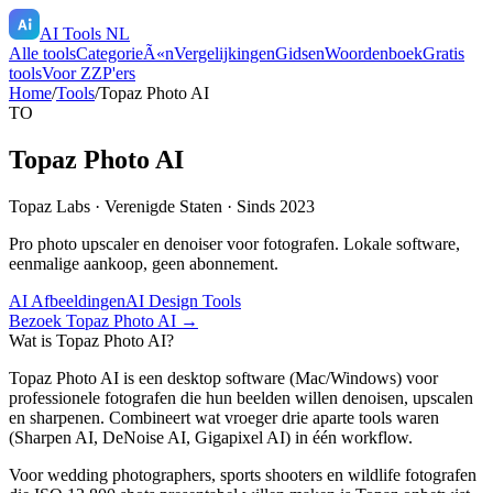
AI Tools NL
Alle tools
CategorieÃ«n
Vergelijkingen
Gidsen
Woordenboek
Gratis
tools
Voor ZZP'ers
Home
/
Tools
/
Topaz Photo AI
TO
Topaz Photo AI
Topaz Labs
·
Verenigde Staten
· Sinds 2023
Pro photo upscaler en denoiser voor fotografen. Lokale software,
eenmalige aankoop, geen abonnement.
AI Afbeeldingen
AI Design Tools
Bezoek
Topaz Photo AI
→
Wat is
Topaz Photo AI
?
Topaz Photo AI is een desktop software (Mac/Windows) voor
professionele fotografen die hun beelden willen denoisen, upscalen
en sharpenen. Combineert wat vroeger drie aparte tools waren
(Sharpen AI, DeNoise AI, Gigapixel AI) in één workflow.
Voor wedding photographers, sports shooters en wildlife fotografen