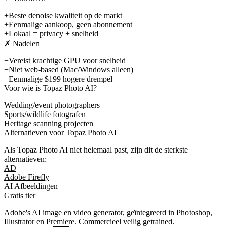
+
Beste denoise kwaliteit op de markt
+
Eenmalige aankoop, geen abonnement
+
Lokaal = privacy + snelheid
✗ Nadelen
−
Vereist krachtige GPU voor snelheid
−
Niet web-based (Mac/Windows alleen)
−
Eenmalige $199 hogere drempel
Voor wie is
Topaz Photo AI
?
Wedding/event photographers
Sports/wildlife fotografen
Heritage scanning projecten
Alternatieven voor
Topaz Photo AI
Als
Topaz Photo AI
niet helemaal past, zijn dit de sterkste
alternatieven:
AD
Adobe Firefly
AI Afbeeldingen
Gratis tier
Adobe's AI image en video generator, geïntegreerd in Photoshop,
Illustrator en Premiere. Commercieel veilig getrained.