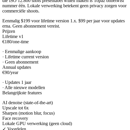
die ISO 12.800 shots presentabel willen maken is Topaz onbetwist
nummer één. Lokale verwerking betekent geen privacy zorgen voor
commerciële shoots.
Eenmalig $199 voor lifetime version 1.x. $99 per jaar voor updates
erna. Geen abonnement vereist.
Prijzen
Lifetime v1
€180
/
one-time
·
Eenmalige aankoop
·
Lifetime current version
·
Geen abonnement
Annual updates
€90
/
year
·
Updates 1 jaar
·
Alle nieuwe modellen
Belangrijkste features
AI denoise (state-of-the-art)
Upscale tot 6x
Sharpen (motion blur, focus)
Face recovery
Lokale GPU verwerking (geen cloud)
✓ Voordelen