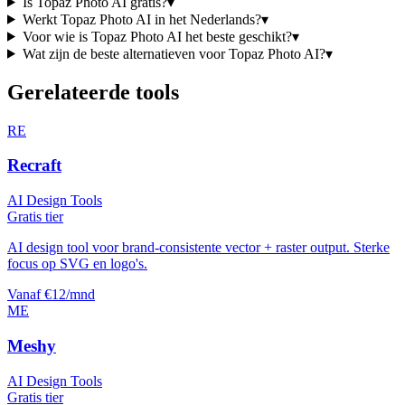
Is
Topaz Photo AI
gratis?
▾
Werkt
Topaz Photo AI
in het Nederlands?
▾
Voor wie is
Topaz Photo AI
het beste geschikt?
▾
Wat zijn de beste alternatieven voor
Topaz Photo AI
?
▾
Gerelateerde tools
RE
Recraft
AI Design Tools
Gratis tier
AI design tool voor brand-consistente vector + raster output. Sterke
focus op SVG en logo's.
Vanaf €12/mnd
ME
Meshy
AI Design Tools
Gratis tier