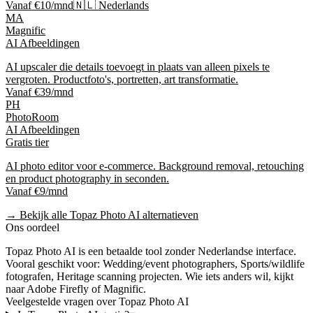
Vanaf €10/mnd
🇳🇱 Nederlands
MA
Magnific
AI Afbeeldingen
AI upscaler die details toevoegt in plaats van alleen pixels te
vergroten. Productfoto's, portretten, art transformatie.
Vanaf €39/mnd
PH
PhotoRoom
AI Afbeeldingen
Gratis tier
AI photo editor voor e-commerce. Background removal, retouching
en product photography in seconden.
Vanaf €9/mnd
→ Bekijk alle
Topaz Photo AI
alternatieven
Ons oordeel
Topaz Photo AI
is
een betaalde tool
zonder Nederlandse interface
.
Vooral geschikt voor:
Wedding/event photographers, Sports/wildlife
fotografen, Heritage scanning projecten
.
Wie iets anders wil, kijkt
naar
Adobe Firefly of Magnific
.
Veelgestelde vragen over
Topaz Photo AI