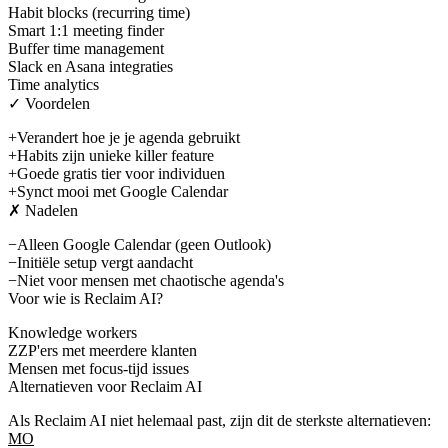
Habit blocks (recurring time)
Smart 1:1 meeting finder
Buffer time management
Slack en Asana integraties
Time analytics
✓ Voordelen
+
Verandert hoe je je agenda gebruikt
+
Habits zijn unieke killer feature
+
Goede gratis tier voor individuen
+
Synct mooi met Google Calendar
✗ Nadelen
−
Alleen Google Calendar (geen Outlook)
−
Initiële setup vergt aandacht
−
Niet voor mensen met chaotische agenda's
Voor wie is
Reclaim AI
?
Knowledge workers
ZZP'ers met meerdere klanten
Mensen met focus-tijd issues
Alternatieven voor
Reclaim AI
Als
Reclaim AI
niet helemaal past, zijn dit de sterkste alternatieven:
MO