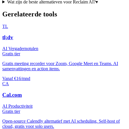
Wat zijn de beste alternatieven voor
Reclaim AI
?
▾
Gerelateerde tools
TL
tl;dv
AI Vergadernotulen
Gratis tier
Gratis meeting recorder voor Zoom, Google Meet en Teams. AI
samenvattingen en action items.
Vanaf €16/mnd
CA
Cal.com
AI Productiviteit
Gratis tier
Open-source Calendly alternatief met AI scheduling. Self-host of
cloud, gratis voor solo users.