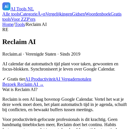
AI Tools NL
Alle tools
CategorieÃ«n
Vergelijkingen
Gidsen
Woordenboek
Gratis
tools
Voor ZZP'ers
Home
/
Tools
/
Reclaim AI
RE
Reclaim AI
Reclaim.ai
·
Verenigde Staten
· Sinds 2019
AI calendar dat automatisch tijd plant voor taken, gewoonten en
focus-blokken. Synchroniseert je leven over Google Calendar.
✓ Gratis tier
AI Productiviteit
AI Vergadernotulen
Bezoek
Reclaim AI
→
Wat is
Reclaim AI
?
Reclaim is een AI laag bovenop Google Calendar. Vertel het wat je
deze week moet doen, het plant automatisch tijd in je agenda, schuift
bij conflicten, en bewaakt buffers tussen meetings.
Voor productiviteit-gefocuste professionals is dit krachtig. Geen
handmatig timeblocken meer, Reclaim doet het continu. Habits