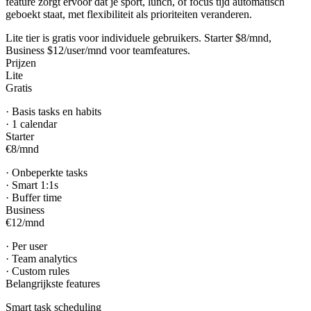
feature zorgt ervoor dat je sport, lunch, of focus tijd automatisch
geboekt staat, met flexibiliteit als prioriteiten veranderen.
Lite tier is gratis voor individuele gebruikers. Starter $8/mnd,
Business $12/user/mnd voor teamfeatures.
Prijzen
Lite
Gratis
·
Basis tasks en habits
·
1 calendar
Starter
€8
/
mnd
·
Onbeperkte tasks
·
Smart 1:1s
·
Buffer time
Business
€12
/
mnd
·
Per user
·
Team analytics
·
Custom rules
Belangrijkste features
Smart task scheduling