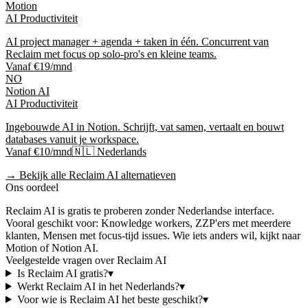
Motion
AI Productiviteit
AI project manager + agenda + taken in één. Concurrent van
Reclaim met focus op solo-pro's en kleine teams.
Vanaf €19/mnd
NO
Notion AI
AI Productiviteit
Ingebouwde AI in Notion. Schrijft, vat samen, vertaalt en bouwt
databases vanuit je workspace.
Vanaf €10/mnd
🇳🇱 Nederlands
→ Bekijk alle
Reclaim AI
alternatieven
Ons oordeel
Reclaim AI
is
gratis te proberen
zonder Nederlandse interface
.
Vooral geschikt voor:
Knowledge workers, ZZP'ers met meerdere
klanten, Mensen met focus-tijd issues
.
Wie iets anders wil, kijkt naar
Motion of Notion AI
.
Veelgestelde vragen over
Reclaim AI
Is
Reclaim AI
gratis?
▾
Werkt
Reclaim AI
in het Nederlands?
▾
Voor wie is
Reclaim AI
het beste geschikt?
▾