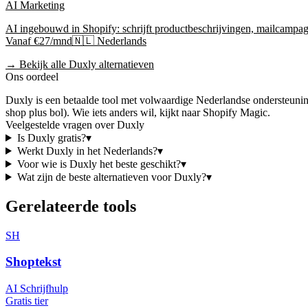
AI Marketing
AI ingebouwd in Shopify: schrijft productbeschrijvingen, mailcampag
Vanaf €27/mnd
🇳🇱 Nederlands
→ Bekijk alle
Duxly
alternatieven
Ons oordeel
Duxly
is
een betaalde tool
met volwaardige Nederlandse ondersteuni
shop plus bol)
.
Wie iets anders wil, kijkt naar
Shopify Magic
.
Veelgestelde vragen over
Duxly
Is
Duxly
gratis?
▾
Werkt
Duxly
in het Nederlands?
▾
Voor wie is
Duxly
het beste geschikt?
▾
Wat zijn de beste alternatieven voor
Duxly
?
▾
Gerelateerde tools
SH
Shoptekst
AI Schrijfhulp
Gratis tier