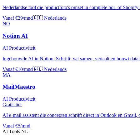
Nederlandse tool die productfoto's omzet in complete bol- of Shopify-
Vanaf €29/mnd
🇳🇱 Nederlands
NO
Notion AI
AI Productiviteit
Ingebouwde AI in Notion. Schrijft, vat samen, vertaalt en bouwt data
Vanaf €10/mnd
🇳🇱 Nederlands
MA
MailMaestro
AI Productiviteit
Gratis tier
AI e-mail assistent die concepten schrijft direct in Outlook en Gmail, 
Vanaf €5/mnd
AI Tools NL