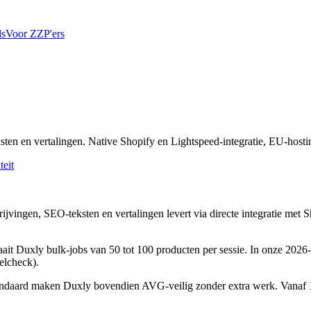
ls
Voor ZZP'ers
en en vertalingen. Native Shopify en Lightspeed-integratie, EU-hosti
teit
jvingen, SEO-teksten en vertalingen levert via directe integratie me
raait Duxly bulk-jobs van 50 tot 100 producten per sessie. In onze 2026-
elcheck).
daard maken Duxly bovendien AVG-veilig zonder extra werk. Vanaf 1