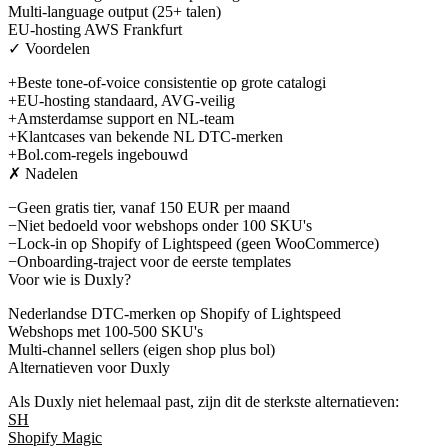
Multi-language output (25+ talen)
EU-hosting AWS Frankfurt
✓ Voordelen
+
Beste tone-of-voice consistentie op grote catalogi
+
EU-hosting standaard, AVG-veilig
+
Amsterdamse support en NL-team
+
Klantcases van bekende NL DTC-merken
+
Bol.com-regels ingebouwd
✗ Nadelen
−
Geen gratis tier, vanaf 150 EUR per maand
−
Niet bedoeld voor webshops onder 100 SKU's
−
Lock-in op Shopify of Lightspeed (geen WooCommerce)
−
Onboarding-traject voor de eerste templates
Voor wie is
Duxly
?
Nederlandse DTC-merken op Shopify of Lightspeed
Webshops met 100-500 SKU's
Multi-channel sellers (eigen shop plus bol)
Alternatieven voor
Duxly
Als
Duxly
niet helemaal past, zijn dit de sterkste alternatieven:
SH
Shopify Magic