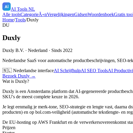
AI Tools NL
Alle tools
CategorieÃ«n
Vergelijkingen
Gidsen
Woordenboek
Gratis too
Home
/
Tools
/
Duxly
DU
Duxly
Duxly B.V.
·
Nederland
· Sinds 2022
Nederlandse SaaS voor automatische productbeschrijvingen, SEO-tekst
🇳🇱 Nederlandse interface
AI Schrijfhulp
AI SEO Tools
AI Productivi
Bezoek
Duxly
→
Wat is
Duxly
?
Duxly is een Amsterdams platform dat AI-gegenereerde productbeschri
SKU's de meest complete keuze in 2026.
Je legt eenmalig je merk-tone, SEO-strategie en lengte vast, daarna d
producten) en op bol.com-veiligheid (automatische tekstlengte- en reg
De EU-hosting op AWS Frankfurt en de verwerkersovereenkomst stan
Prijzen
Starter