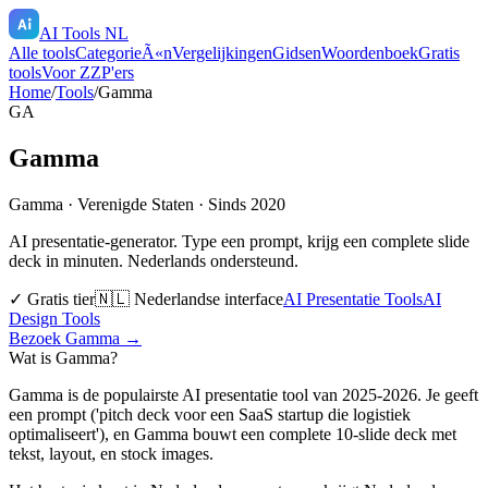
AI Tools NL
Alle tools
CategorieÃ«n
Vergelijkingen
Gidsen
Woordenboek
Gratis
tools
Voor ZZP'ers
Home
/
Tools
/
Gamma
GA
Gamma
Gamma
·
Verenigde Staten
· Sinds 2020
AI presentatie-generator. Type een prompt, krijg een complete slide
deck in minuten. Nederlands ondersteund.
✓ Gratis tier
🇳🇱 Nederlandse interface
AI Presentatie Tools
AI
Design Tools
Bezoek
Gamma
→
Wat is
Gamma
?
Gamma is de populairste AI presentatie tool van 2025-2026. Je geeft
een prompt ('pitch deck voor een SaaS startup die logistiek
optimaliseert'), en Gamma bouwt een complete 10-slide deck met
tekst, layout, en stock images.