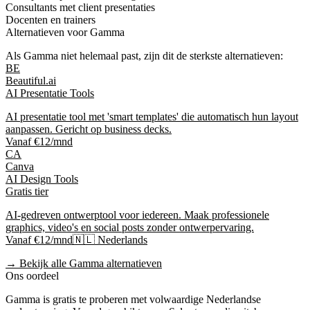
Consultants met client presentaties
Docenten en trainers
Alternatieven voor
Gamma
Als
Gamma
niet helemaal past, zijn dit de sterkste alternatieven:
BE
Beautiful.ai
AI Presentatie Tools
AI presentatie tool met 'smart templates' die automatisch hun layout
aanpassen. Gericht op business decks.
Vanaf €12/mnd
CA
Canva
AI Design Tools
Gratis tier
AI-gedreven ontwerptool voor iedereen. Maak professionele
graphics, video's en social posts zonder ontwerpervaring.
Vanaf €12/mnd
🇳🇱 Nederlands
→ Bekijk alle
Gamma
alternatieven
Ons oordeel
Gamma
is
gratis te proberen
met volwaardige Nederlandse