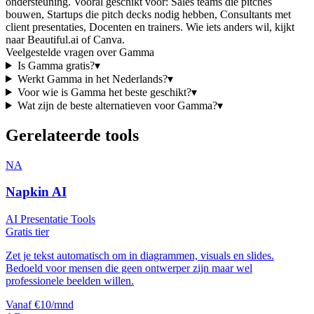
ondersteuning
. Vooral geschikt voor:
Sales teams die pitches
bouwen, Startups die pitch decks nodig hebben, Consultants met
client presentaties, Docenten en trainers
.
Wie iets anders wil, kijkt
naar
Beautiful.ai of Canva
.
Veelgestelde vragen over
Gamma
Is
Gamma
gratis?
▾
Werkt
Gamma
in het Nederlands?
▾
Voor wie is
Gamma
het beste geschikt?
▾
Wat zijn de beste alternatieven voor
Gamma
?
▾
Gerelateerde tools
NA
Napkin AI
AI Presentatie Tools
Gratis tier
Zet je tekst automatisch om in diagrammen, visuals en slides.
Bedoeld voor mensen die geen ontwerper zijn maar wel
professionele beelden willen.
Vanaf €10/mnd