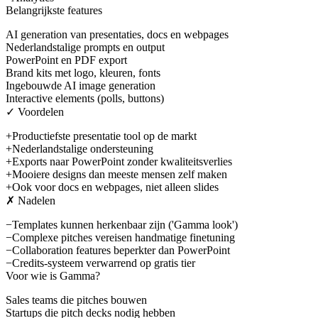
Belangrijkste features
AI generation van presentaties, docs en webpages
Nederlandstalige prompts en output
PowerPoint en PDF export
Brand kits met logo, kleuren, fonts
Ingebouwde AI image generation
Interactive elements (polls, buttons)
✓ Voordelen
+
Productiefste presentatie tool op de markt
+
Nederlandstalige ondersteuning
+
Exports naar PowerPoint zonder kwaliteitsverlies
+
Mooiere designs dan meeste mensen zelf maken
+
Ook voor docs en webpages, niet alleen slides
✗ Nadelen
−
Templates kunnen herkenbaar zijn ('Gamma look')
−
Complexe pitches vereisen handmatige finetuning
−
Collaboration features beperkter dan PowerPoint
−
Credits-systeem verwarrend op gratis tier
Voor wie is
Gamma
?
Sales teams die pitches bouwen
Startups die pitch decks nodig hebben