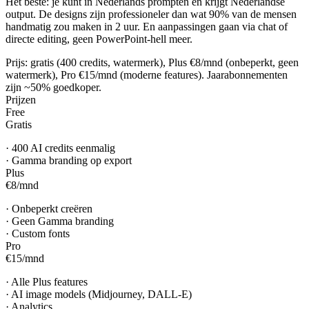
Het beste: je kunt in Nederlands prompten en krijgt Nederlandse
output. De designs zijn professioneler dan wat 90% van de mensen
handmatig zou maken in 2 uur. En aanpassingen gaan via chat of
directe editing, geen PowerPoint-hell meer.
Prijs: gratis (400 credits, watermerk), Plus €8/mnd (onbeperkt, geen
watermerk), Pro €15/mnd (moderne features). Jaarabonnementen
zijn ~50% goedkoper.
Prijzen
Free
Gratis
·
400 AI credits eenmalig
·
Gamma branding op export
Plus
€8
/
mnd
·
Onbeperkt creëren
·
Geen Gamma branding
·
Custom fonts
Pro
€15
/
mnd
·
Alle Plus features
·
AI image models (Midjourney, DALL-E)
·
Analytics