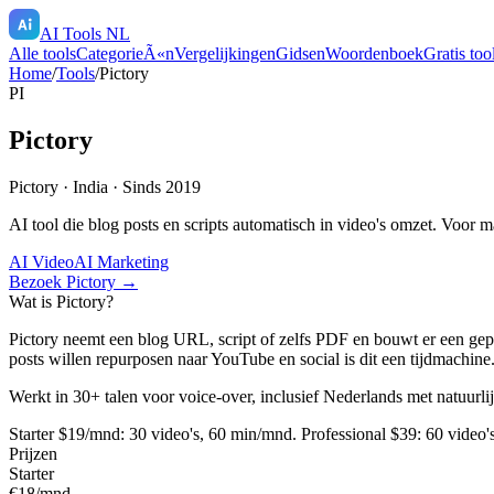
AI Tools NL
Alle tools
CategorieÃ«n
Vergelijkingen
Gidsen
Woordenboek
Gratis too
Home
/
Tools
/
Pictory
PI
Pictory
Pictory
·
India
· Sinds 2019
AI tool die blog posts en scripts automatisch in video's omzet. Voor ma
AI Video
AI Marketing
Bezoek
Pictory
→
Wat is
Pictory
?
Pictory neemt een blog URL, script of zelfs PDF en bouwt er een gepol
posts willen repurposen naar YouTube en social is dit een tijdmachine
Werkt in 30+ talen voor voice-over, inclusief Nederlands met natuur
Starter $19/mnd: 30 video's, 60 min/mnd. Professional $39: 60 video'
Prijzen
Starter
€18
/
mnd