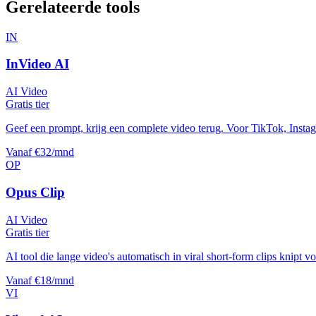
Gerelateerde tools
IN
InVideo AI
AI Video
Gratis tier
Geef een prompt, krijg een complete video terug. Voor TikTok, Inst
Vanaf €32/mnd
OP
Opus Clip
AI Video
Gratis tier
AI tool die lange video's automatisch in viral short-form clips knipt v
Vanaf €18/mnd
VI