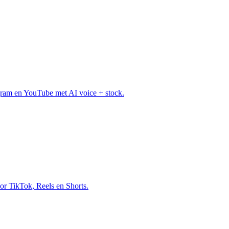
agram en YouTube met AI voice + stock.
oor TikTok, Reels en Shorts.