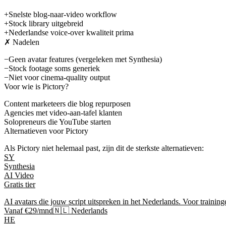
+
Snelste blog-naar-video workflow
+
Stock library uitgebreid
+
Nederlandse voice-over kwaliteit prima
✗ Nadelen
−
Geen avatar features (vergeleken met Synthesia)
−
Stock footage soms generiek
−
Niet voor cinema-quality output
Voor wie is
Pictory
?
Content marketeers die blog repurposen
Agencies met video-aan-tafel klanten
Solopreneurs die YouTube starten
Alternatieven voor
Pictory
Als
Pictory
niet helemaal past, zijn dit de sterkste alternatieven:
SY
Synthesia
AI Video
Gratis tier
AI avatars die jouw script uitspreken in het Nederlands. Voor training
Vanaf €29/mnd
🇳🇱 Nederlands
HE