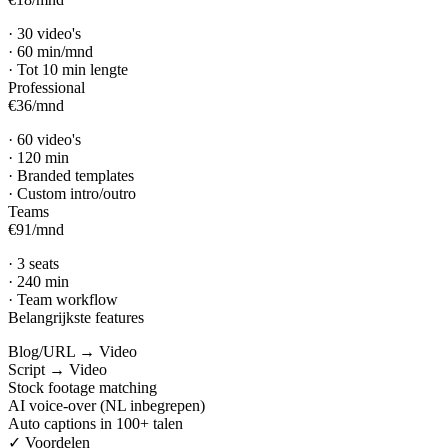
·
30 video's
·
60 min/mnd
·
Tot 10 min lengte
Professional
€36
/
mnd
·
60 video's
·
120 min
·
Branded templates
·
Custom intro/outro
Teams
€91
/
mnd
·
3 seats
·
240 min
·
Team workflow
Belangrijkste features
Blog/URL → Video
Script → Video
Stock footage matching
AI voice-over (NL inbegrepen)
Auto captions in 100+ talen
✓ Voordelen