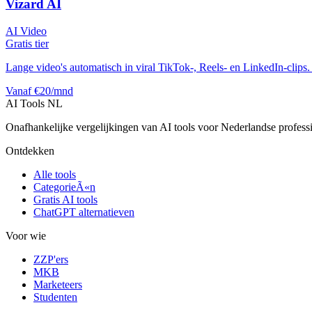
Vizard AI
AI Video
Gratis tier
Lange video's automatisch in viral TikTok-, Reels- en LinkedIn-clips. 
Vanaf €20/mnd
AI Tools NL
Onafhankelijke vergelijkingen van AI tools voor Nederlandse profess
Ontdekken
Alle tools
CategorieÃ«n
Gratis AI tools
ChatGPT alternatieven
Voor wie
ZZP'ers
MKB
Marketeers
Studenten