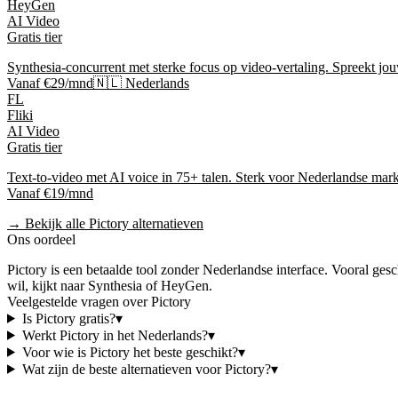
HeyGen
AI Video
Gratis tier
Synthesia-concurrent met sterke focus op video-vertaling. Spreekt jou
Vanaf €29/mnd
🇳🇱 Nederlands
FL
Fliki
AI Video
Gratis tier
Text-to-video met AI voice in 75+ talen. Sterk voor Nederlandse markt
Vanaf €19/mnd
→ Bekijk alle
Pictory
alternatieven
Ons oordeel
Pictory
is
een betaalde tool
zonder Nederlandse interface
. Vooral ges
wil, kijkt naar
Synthesia of HeyGen
.
Veelgestelde vragen over
Pictory
Is
Pictory
gratis?
▾
Werkt
Pictory
in het Nederlands?
▾
Voor wie is
Pictory
het beste geschikt?
▾
Wat zijn de beste alternatieven voor
Pictory
?
▾