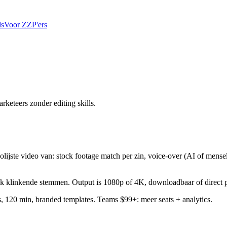
ls
Voor ZZP'ers
rketeers zonder editing skills.
ijste video van: stock footage match per zin, voice-over (AI of menseli
.
lijk klinkende stemmen. Output is 1080p of 4K, downloadbaar of direc
s, 120 min, branded templates. Teams $99+: meer seats + analytics.