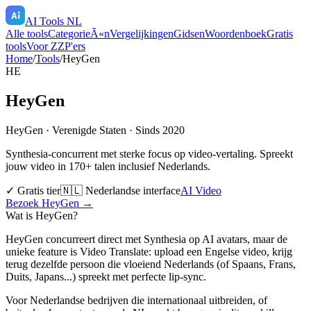
AI Tools NL
Alle tools
CategorieÃ«n
Vergelijkingen
Gidsen
Woordenboek
Gratis
tools
Voor ZZP'ers
Home
/
Tools
/
HeyGen
HE
HeyGen
HeyGen
·
Verenigde Staten
· Sinds 2020
Synthesia-concurrent met sterke focus op video-vertaling. Spreekt
jouw video in 170+ talen inclusief Nederlands.
✓ Gratis tier
🇳🇱 Nederlandse interface
AI Video
Bezoek
HeyGen
→
Wat is
HeyGen
?
HeyGen concurreert direct met Synthesia op AI avatars, maar de
unieke feature is Video Translate: upload een Engelse video, krijg
terug dezelfde persoon die vloeiend Nederlands (of Spaans, Frans,
Duits, Japans...) spreekt met perfecte lip-sync.
Voor Nederlandse bedrijven die internationaal uitbreiden, of