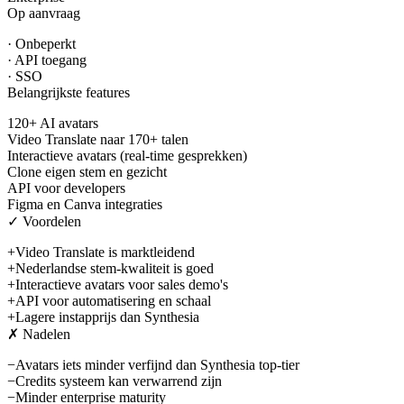
Op aanvraag
·
Onbeperkt
·
API toegang
·
SSO
Belangrijkste features
120+ AI avatars
Video Translate naar 170+ talen
Interactieve avatars (real-time gesprekken)
Clone eigen stem en gezicht
API voor developers
Figma en Canva integraties
✓ Voordelen
+
Video Translate is marktleidend
+
Nederlandse stem-kwaliteit is goed
+
Interactieve avatars voor sales demo's
+
API voor automatisering en schaal
+
Lagere instapprijs dan Synthesia
✗ Nadelen
−
Avatars iets minder verfijnd dan Synthesia top-tier
−
Credits systeem kan verwarrend zijn
−
Minder enterprise maturity