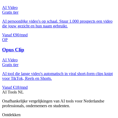
AI Video
Gratis tier
AI persoonlijke video's op schaal. Stuur 1.000 prospects een video
die jouw gezicht en hun naam gebruikt.
Vanaf €90/mnd
OP
Opus Clip
AI Video
Gratis tier
AI tool die lange video's automatisch in viral short-form clips knipt
voor TikTok, Reels en Shorts.
Vanaf €18/mnd
AI Tools NL
Onafhankelijke vergelijkingen van AI tools voor Nederlandse
professionals, ondernemers en studenten.
Ontdekken