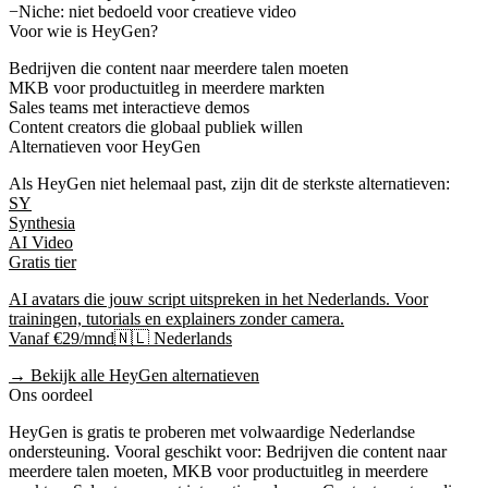
−
Niche: niet bedoeld voor creatieve video
Voor wie is
HeyGen
?
Bedrijven die content naar meerdere talen moeten
MKB voor productuitleg in meerdere markten
Sales teams met interactieve demos
Content creators die globaal publiek willen
Alternatieven voor
HeyGen
Als
HeyGen
niet helemaal past, zijn dit de sterkste alternatieven:
SY
Synthesia
AI Video
Gratis tier
AI avatars die jouw script uitspreken in het Nederlands. Voor
trainingen, tutorials en explainers zonder camera.
Vanaf €29/mnd
🇳🇱 Nederlands
→ Bekijk alle
HeyGen
alternatieven
Ons oordeel
HeyGen
is
gratis te proberen
met volwaardige Nederlandse
ondersteuning
. Vooral geschikt voor:
Bedrijven die content naar
meerdere talen moeten, MKB voor productuitleg in meerdere