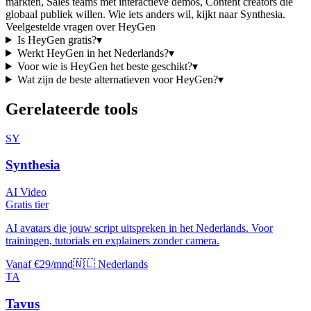
markten, Sales teams met interactieve demos, Content creators die
globaal publiek willen
.
Wie iets anders wil, kijkt naar
Synthesia
.
Veelgestelde vragen over
HeyGen
Is
HeyGen
gratis?
▾
Werkt
HeyGen
in het Nederlands?
▾
Voor wie is
HeyGen
het beste geschikt?
▾
Wat zijn de beste alternatieven voor
HeyGen
?
▾
Gerelateerde tools
SY
Synthesia
AI Video
Gratis tier
AI avatars die jouw script uitspreken in het Nederlands. Voor
trainingen, tutorials en explainers zonder camera.
Vanaf €29/mnd
🇳🇱 Nederlands
TA
Tavus