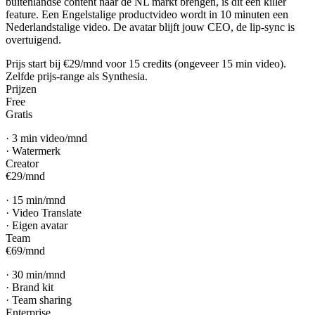
buitenlandse content naar de NL markt brengen, is dit een killer
feature. Een Engelstalige productvideo wordt in 10 minuten een
Nederlandstalige video. De avatar blijft jouw CEO, de lip-sync is
overtuigend.
Prijs start bij €29/mnd voor 15 credits (ongeveer 15 min video).
Zelfde prijs-range als Synthesia.
Prijzen
Free
Gratis
·
3 min video/mnd
·
Watermerk
Creator
€29
/
mnd
·
15 min/mnd
·
Video Translate
·
Eigen avatar
Team
€69
/
mnd
·
30 min/mnd
·
Brand kit
·
Team sharing
Enterprise