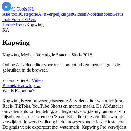
AI Tools NL
Alle tools
CategorieÃ«n
Vergelijkingen
Gidsen
Woordenboek
Gratis
tools
Voor ZZP'ers
Home
/
Tools
/
Kapwing
KA
Kapwing
Kapwing Media
·
Verenigde Staten
· Sinds 2018
Online AI-videoeditor voor reels, ondertitels en memes: gratis te
gebruiken in de browser.
✓ Gratis tier
AI Video
Bezoek
Kapwing
→
Wat is
Kapwing
?
Kapwing is een browsergebaseerde AI-videoeditor waarmee je snel
Reels, TikToks, YouTube Shorts en memes maakt. De AI-functies
omvatten auto-ondertiteling, achtergrondverwijdering, automatisch
bijsnijden naar 9:16, en een 'Smart Edit' die stiltes en filler-woorden
verwijdert. Je werkt volledig in de browser zonder iets te installeren.
De gratis versie exporteert met watermerk; Kapwing Pro verwijdert