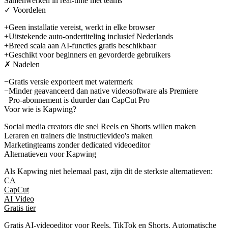
Samenwerken in real-time met teams
✓ Voordelen
+
Geen installatie vereist, werkt in elke browser
+
Uitstekende auto-ondertiteling inclusief Nederlands
+
Breed scala aan AI-functies gratis beschikbaar
+
Geschikt voor beginners en gevorderde gebruikers
✗ Nadelen
−
Gratis versie exporteert met watermerk
−
Minder geavanceerd dan native videosoftware als Premiere
−
Pro-abonnement is duurder dan CapCut Pro
Voor wie is
Kapwing
?
Social media creators die snel Reels en Shorts willen maken
Leraren en trainers die instructievideo's maken
Marketingteams zonder dedicated videoeditor
Alternatieven voor
Kapwing
Als
Kapwing
niet helemaal past, zijn dit de sterkste alternatieven:
CA
CapCut
AI Video
Gratis tier
Gratis AI-videoeditor voor Reels, TikTok en Shorts. Automatische