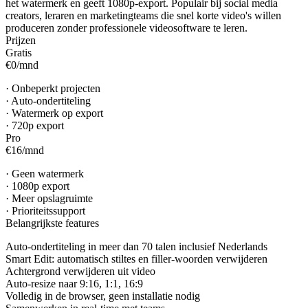
het watermerk en geeft 1080p-export. Populair bij social media
creators, leraren en marketingteams die snel korte video's willen
produceren zonder professionele videosoftware te leren.
Prijzen
Gratis
€0
/
mnd
·
Onbeperkt projecten
·
Auto-ondertiteling
·
Watermerk op export
·
720p export
Pro
€16
/
mnd
·
Geen watermerk
·
1080p export
·
Meer opslagruimte
·
Prioriteitssupport
Belangrijkste features
Auto-ondertiteling in meer dan 70 talen inclusief Nederlands
Smart Edit: automatisch stiltes en filler-woorden verwijderen
Achtergrond verwijderen uit video
Auto-resize naar 9:16, 1:1, 16:9
Volledig in de browser, geen installatie nodig