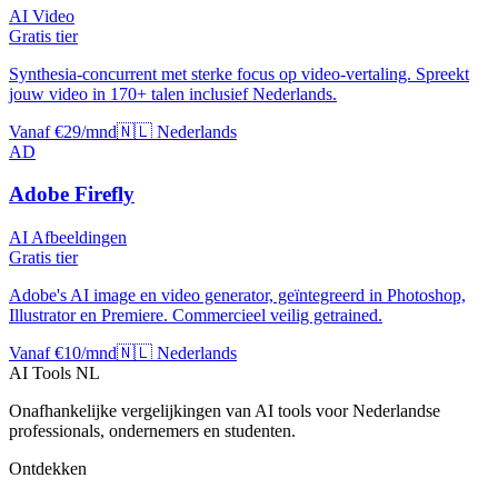
AI Video
Gratis tier
Synthesia-concurrent met sterke focus op video-vertaling. Spreekt
jouw video in 170+ talen inclusief Nederlands.
Vanaf €29/mnd
🇳🇱 Nederlands
AD
Adobe Firefly
AI Afbeeldingen
Gratis tier
Adobe's AI image en video generator, geïntegreerd in Photoshop,
Illustrator en Premiere. Commercieel veilig getrained.
Vanaf €10/mnd
🇳🇱 Nederlands
AI Tools NL
Onafhankelijke vergelijkingen van AI tools voor Nederlandse
professionals, ondernemers en studenten.
Ontdekken