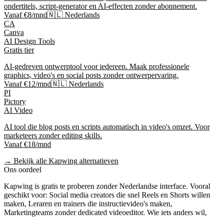
ondertitels, script-generator en AI-effecten zonder abonnement.
Vanaf €8/mnd
🇳🇱 Nederlands
CA
Canva
AI Design Tools
Gratis tier
AI-gedreven ontwerptool voor iedereen. Maak professionele
graphics, video's en social posts zonder ontwerpervaring.
Vanaf €12/mnd
🇳🇱 Nederlands
PI
Pictory
AI Video
AI tool die blog posts en scripts automatisch in video's omzet. Voor
marketeers zonder editing skills.
Vanaf €18/mnd
→ Bekijk alle
Kapwing
alternatieven
Ons oordeel
Kapwing
is
gratis te proberen
zonder Nederlandse interface
. Vooral
geschikt voor:
Social media creators die snel Reels en Shorts willen
maken, Leraren en trainers die instructievideo's maken,
Marketingteams zonder dedicated videoeditor
.
Wie iets anders wil,