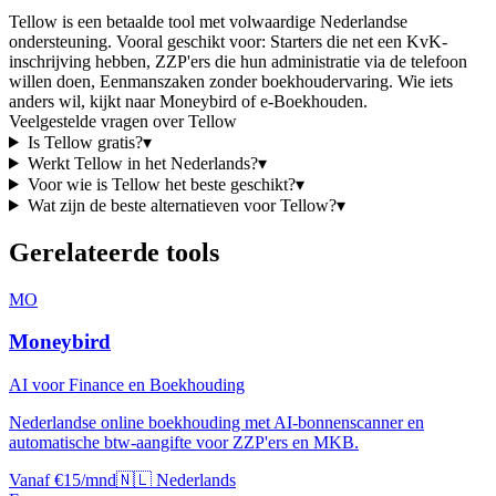
Tellow
is
een betaalde tool
met volwaardige Nederlandse
ondersteuning
. Vooral geschikt voor:
Starters die net een KvK-
inschrijving hebben, ZZP'ers die hun administratie via de telefoon
willen doen, Eenmanszaken zonder boekhoudervaring
.
Wie iets
anders wil, kijkt naar
Moneybird of e-Boekhouden
.
Veelgestelde vragen over
Tellow
Is
Tellow
gratis?
▾
Werkt
Tellow
in het Nederlands?
▾
Voor wie is
Tellow
het beste geschikt?
▾
Wat zijn de beste alternatieven voor
Tellow
?
▾
Gerelateerde tools
MO
Moneybird
AI voor Finance en Boekhouding
Nederlandse online boekhouding met AI-bonnenscanner en
automatische btw-aangifte voor ZZP'ers en MKB.
Vanaf €15/mnd
🇳🇱 Nederlands