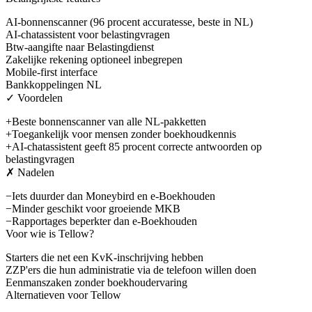
AI-bonnenscanner (96 procent accuratesse, beste in NL)
AI-chatassistent voor belastingvragen
Btw-aangifte naar Belastingdienst
Zakelijke rekening optioneel inbegrepen
Mobile-first interface
Bankkoppelingen NL
✓ Voordelen
+
Beste bonnenscanner van alle NL-pakketten
+
Toegankelijk voor mensen zonder boekhoudkennis
+
AI-chatassistent geeft 85 procent correcte antwoorden op
belastingvragen
✗ Nadelen
−
Iets duurder dan Moneybird en e-Boekhouden
−
Minder geschikt voor groeiende MKB
−
Rapportages beperkter dan e-Boekhouden
Voor wie is
Tellow
?
Starters die net een KvK-inschrijving hebben
ZZP'ers die hun administratie via de telefoon willen doen
Eenmanszaken zonder boekhoudervaring
Alternatieven voor
Tellow