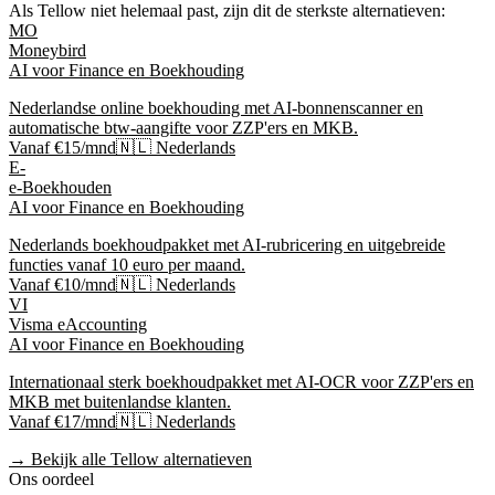
Als
Tellow
niet helemaal past, zijn dit de sterkste alternatieven:
MO
Moneybird
AI voor Finance en Boekhouding
Nederlandse online boekhouding met AI-bonnenscanner en
automatische btw-aangifte voor ZZP'ers en MKB.
Vanaf €15/mnd
🇳🇱 Nederlands
E-
e-Boekhouden
AI voor Finance en Boekhouding
Nederlands boekhoudpakket met AI-rubricering en uitgebreide
functies vanaf 10 euro per maand.
Vanaf €10/mnd
🇳🇱 Nederlands
VI
Visma eAccounting
AI voor Finance en Boekhouding
Internationaal sterk boekhoudpakket met AI-OCR voor ZZP'ers en
MKB met buitenlandse klanten.
Vanaf €17/mnd
🇳🇱 Nederlands
→ Bekijk alle
Tellow
alternatieven
Ons oordeel