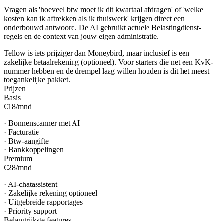
Vragen als 'hoeveel btw moet ik dit kwartaal afdragen' of 'welke
kosten kan ik aftrekken als ik thuiswerk' krijgen direct een
onderbouwd antwoord. De AI gebruikt actuele Belastingdienst-
regels en de context van jouw eigen administratie.
Tellow is iets prijziger dan Moneybird, maar inclusief is een
zakelijke betaalrekening (optioneel). Voor starters die net een KvK-
nummer hebben en de drempel laag willen houden is dit het meest
toegankelijke pakket.
Prijzen
Basis
€18
/
mnd
·
Bonnenscanner met AI
·
Facturatie
·
Btw-aangifte
·
Bankkoppelingen
Premium
€28
/
mnd
·
AI-chatassistent
·
Zakelijke rekening optioneel
·
Uitgebreide rapportages
·
Priority support
Belangrijkste features