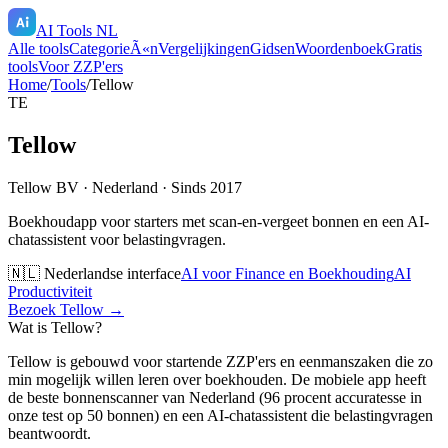
AI Tools NL
Alle tools
CategorieÃ«n
Vergelijkingen
Gidsen
Woordenboek
Gratis
tools
Voor ZZP'ers
Home
/
Tools
/
Tellow
TE
Tellow
Tellow BV
·
Nederland
· Sinds 2017
Boekhoudapp voor starters met scan-en-vergeet bonnen en een AI-
chatassistent voor belastingvragen.
🇳🇱 Nederlandse interface
AI voor Finance en Boekhouding
AI
Productiviteit
Bezoek
Tellow
→
Wat is
Tellow
?
Tellow is gebouwd voor startende ZZP'ers en eenmanszaken die zo
min mogelijk willen leren over boekhouden. De mobiele app heeft
de beste bonnenscanner van Nederland (96 procent accuratesse in
onze test op 50 bonnen) en een AI-chatassistent die belastingvragen
beantwoordt.