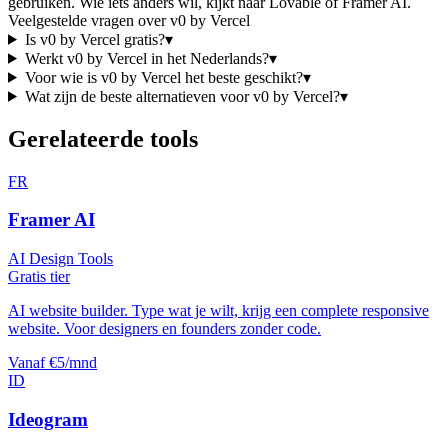
gebruiken
.
Wie iets anders wil, kijkt naar
Lovable of Framer AI
.
Veelgestelde vragen over
v0 by Vercel
Is
v0 by Vercel
gratis?
▾
Werkt
v0 by Vercel
in het Nederlands?
▾
Voor wie is
v0 by Vercel
het beste geschikt?
▾
Wat zijn de beste alternatieven voor
v0 by Vercel
?
▾
Gerelateerde tools
FR
Framer AI
AI Design Tools
Gratis tier
AI website builder. Type wat je wilt, krijg een complete responsive
website. Voor designers en founders zonder code.
Vanaf €5/mnd
ID
Ideogram