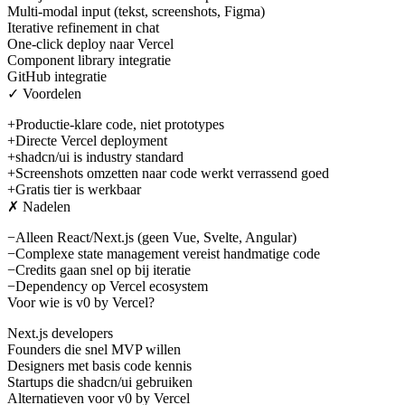
Multi-modal input (tekst, screenshots, Figma)
Iterative refinement in chat
One-click deploy naar Vercel
Component library integratie
GitHub integratie
✓ Voordelen
+
Productie-klare code, niet prototypes
+
Directe Vercel deployment
+
shadcn/ui is industry standard
+
Screenshots omzetten naar code werkt verrassend goed
+
Gratis tier is werkbaar
✗ Nadelen
−
Alleen React/Next.js (geen Vue, Svelte, Angular)
−
Complexe state management vereist handmatige code
−
Credits gaan snel op bij iteratie
−
Dependency op Vercel ecosystem
Voor wie is
v0 by Vercel
?
Next.js developers
Founders die snel MVP willen
Designers met basis code kennis
Startups die shadcn/ui gebruiken
Alternatieven voor
v0 by Vercel