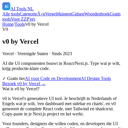
AI Tools NL
Alle tools
CategorieÃ«n
Vergelijkingen
Gidsen
Woordenboek
Gratis
tools
Voor ZZP'ers
Home
/
Tools
/
v0 by Vercel
V0
v0 by Vercel
Vercel
·
Verenigde Staten
· Sinds 2023
AI die UI componenten bouwt in React/Next.js. Type wat je wilt,
krijg productie-klare code.
✓ Gratis tier
AI voor Code en Development
AI Design Tools
Bezoek
v0 by Vercel
→
Wat is
v0 by Vercel
?
v0 is Vercel's generatieve UI tool. Je beschrijft in Nederlands of
Engels wat je wilt, 'een dashboard met sidebar en charts', en v0
genereert de complete React code, met Tailwind en shadcn/ui.
Copy-paste in je Next.js project en het werkt.
Voor founders, designers die willen coden, en developers die UI