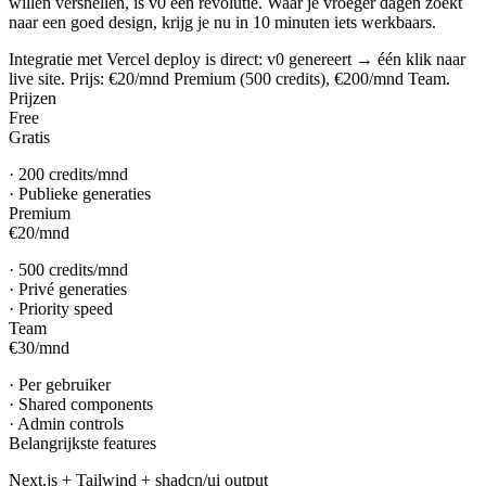
willen versnellen, is v0 een revolutie. Waar je vroeger dagen zoekt
naar een goed design, krijg je nu in 10 minuten iets werkbaars.
Integratie met Vercel deploy is direct: v0 genereert → één klik naar
live site. Prijs: €20/mnd Premium (500 credits), €200/mnd Team.
Prijzen
Free
Gratis
·
200 credits/mnd
·
Publieke generaties
Premium
€20
/
mnd
·
500 credits/mnd
·
Privé generaties
·
Priority speed
Team
€30
/
mnd
·
Per gebruiker
·
Shared components
·
Admin controls
Belangrijkste features
Next.js + Tailwind + shadcn/ui output