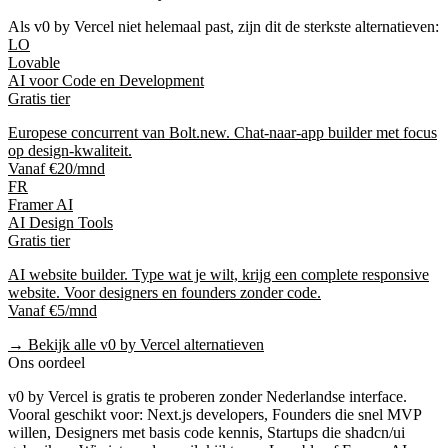
Als
v0 by Vercel
niet helemaal past, zijn dit de sterkste alternatieven:
LO
Lovable
AI voor Code en Development
Gratis tier
Europese concurrent van Bolt.new. Chat-naar-app builder met focus
op design-kwaliteit.
Vanaf €20/mnd
FR
Framer AI
AI Design Tools
Gratis tier
AI website builder. Type wat je wilt, krijg een complete responsive
website. Voor designers en founders zonder code.
Vanaf €5/mnd
→ Bekijk alle
v0 by Vercel
alternatieven
Ons oordeel
v0 by Vercel
is
gratis te proberen
zonder Nederlandse interface
.
Vooral geschikt voor:
Next.js developers, Founders die snel MVP
willen, Designers met basis code kennis, Startups die shadcn/ui