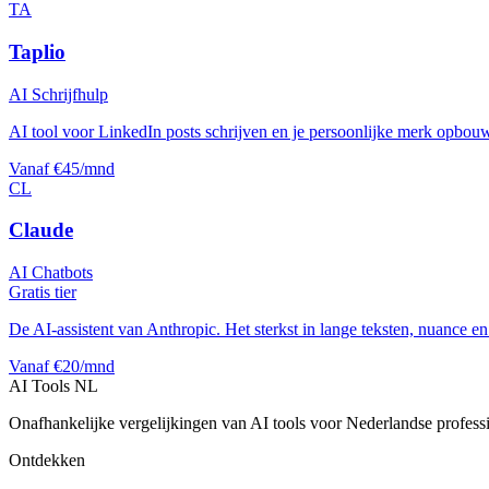
TA
Taplio
AI Schrijfhulp
AI tool voor LinkedIn posts schrijven en je persoonlijke merk opbou
Vanaf €45/mnd
CL
Claude
AI Chatbots
Gratis tier
De AI-assistent van Anthropic. Het sterkst in lange teksten, nuance e
Vanaf €20/mnd
AI Tools NL
Onafhankelijke vergelijkingen van AI tools voor Nederlandse profess
Ontdekken