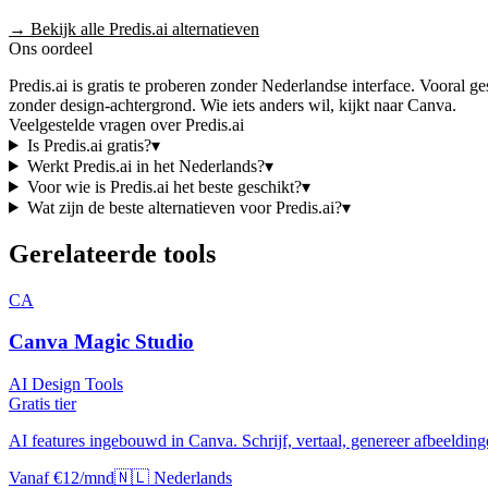
→ Bekijk alle
Predis.ai
alternatieven
Ons oordeel
Predis.ai
is
gratis te proberen
zonder Nederlandse interface
. Vooral ge
zonder design-achtergrond
.
Wie iets anders wil, kijkt naar
Canva
.
Veelgestelde vragen over
Predis.ai
Is
Predis.ai
gratis?
▾
Werkt
Predis.ai
in het Nederlands?
▾
Voor wie is
Predis.ai
het beste geschikt?
▾
Wat zijn de beste alternatieven voor
Predis.ai
?
▾
Gerelateerde tools
CA
Canva Magic Studio
AI Design Tools
Gratis tier
AI features ingebouwd in Canva. Schrijf, vertaal, genereer afbeeldinge
Vanaf €12/mnd
🇳🇱 Nederlands