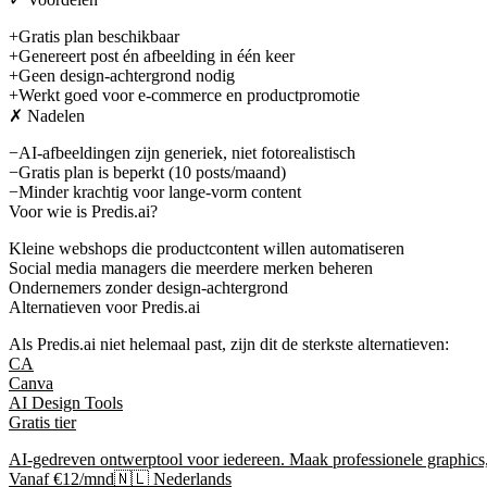
+
Gratis plan beschikbaar
+
Genereert post én afbeelding in één keer
+
Geen design-achtergrond nodig
+
Werkt goed voor e-commerce en productpromotie
✗ Nadelen
−
AI-afbeeldingen zijn generiek, niet fotorealistisch
−
Gratis plan is beperkt (10 posts/maand)
−
Minder krachtig voor lange-vorm content
Voor wie is
Predis.ai
?
Kleine webshops die productcontent willen automatiseren
Social media managers die meerdere merken beheren
Ondernemers zonder design-achtergrond
Alternatieven voor
Predis.ai
Als
Predis.ai
niet helemaal past, zijn dit de sterkste alternatieven:
CA
Canva
AI Design Tools
Gratis tier
AI-gedreven ontwerptool voor iedereen. Maak professionele graphics, 
Vanaf €12/mnd
🇳🇱 Nederlands