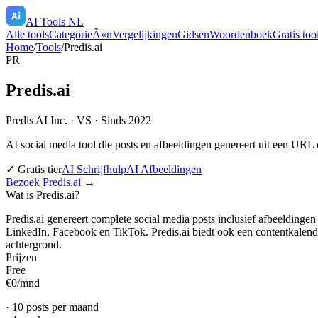
AI Tools NL
Alle tools
CategorieÃ«n
Vergelijkingen
Gidsen
Woordenboek
Gratis too
Home
/
Tools
/
Predis.ai
PR
Predis.ai
Predis AI Inc.
·
VS
· Sinds 2022
AI social media tool die posts en afbeeldingen genereert uit een URL
✓ Gratis tier
AI Schrijfhulp
AI Afbeeldingen
Bezoek
Predis.ai
→
Wat is
Predis.ai
?
Predis.ai genereert complete social media posts inclusief afbeeldinge
LinkedIn, Facebook en TikTok. Predis.ai biedt ook een contentkalende
achtergrond.
Prijzen
Free
€0
/
mnd
·
10 posts per maand