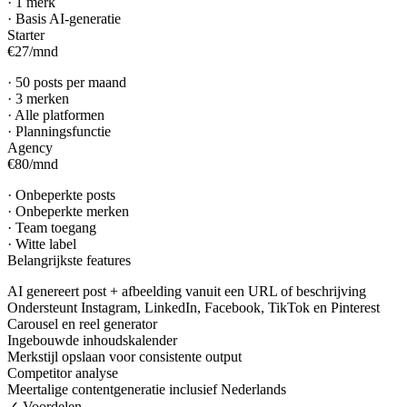
·
1 merk
·
Basis AI-generatie
Starter
€27
/
mnd
·
50 posts per maand
·
3 merken
·
Alle platformen
·
Planningsfunctie
Agency
€80
/
mnd
·
Onbeperkte posts
·
Onbeperkte merken
·
Team toegang
·
Witte label
Belangrijkste features
AI genereert post + afbeelding vanuit een URL of beschrijving
Ondersteunt Instagram, LinkedIn, Facebook, TikTok en Pinterest
Carousel en reel generator
Ingebouwde inhoudskalender
Merkstijl opslaan voor consistente output
Competitor analyse
Meertalige contentgeneratie inclusief Nederlands
✓ Voordelen