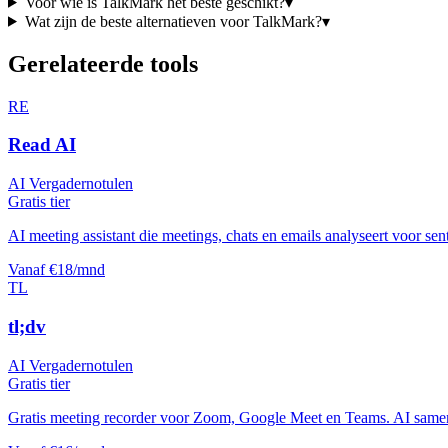
Voor wie is
TalkMark
het beste geschikt?
▾
Wat zijn de beste alternatieven voor
TalkMark
?
▾
Gerelateerde tools
RE
Read AI
AI Vergadernotulen
Gratis tier
AI meeting assistant die meetings, chats en emails analyseert voor sen
Vanaf €18/mnd
TL
tl;dv
AI Vergadernotulen
Gratis tier
Gratis meeting recorder voor Zoom, Google Meet en Teams. AI samenv