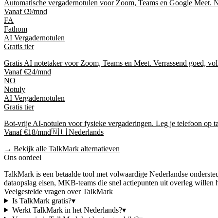
Automatische vergadernotulen voor Zoom, Teams en Google Meet. Ned
Vanaf €9/mnd
FA
Fathom
AI Vergadernotulen
Gratis tier
Gratis AI notetaker voor Zoom, Teams en Meet. Verrassend goed, voll
Vanaf €24/mnd
NO
Notuly
AI Vergadernotulen
Gratis tier
Bot-vrije AI-notulen voor fysieke vergaderingen. Leg je telefoon op taf
Vanaf €18/mnd
🇳🇱 Nederlands
→ Bekijk alle
TalkMark
alternatieven
Ons oordeel
TalkMark
is
een betaalde tool
met volwaardige Nederlandse onderste
dataopslag eisen, MKB-teams die snel actiepunten uit overleg willen 
Veelgestelde vragen over
TalkMark
Is
TalkMark
gratis?
▾
Werkt
TalkMark
in het Nederlands?
▾