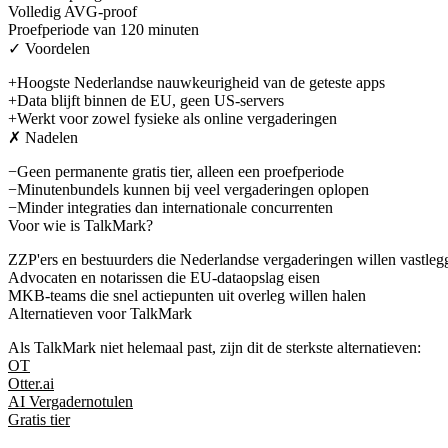
Volledig AVG-proof
Proefperiode van 120 minuten
✓ Voordelen
+
Hoogste Nederlandse nauwkeurigheid van de geteste apps
+
Data blijft binnen de EU, geen US-servers
+
Werkt voor zowel fysieke als online vergaderingen
✗ Nadelen
−
Geen permanente gratis tier, alleen een proefperiode
−
Minutenbundels kunnen bij veel vergaderingen oplopen
−
Minder integraties dan internationale concurrenten
Voor wie is
TalkMark
?
ZZP'ers en bestuurders die Nederlandse vergaderingen willen vastleg
Advocaten en notarissen die EU-dataopslag eisen
MKB-teams die snel actiepunten uit overleg willen halen
Alternatieven voor
TalkMark
Als
TalkMark
niet helemaal past, zijn dit de sterkste alternatieven:
OT
Otter.ai
AI Vergadernotulen
Gratis tier