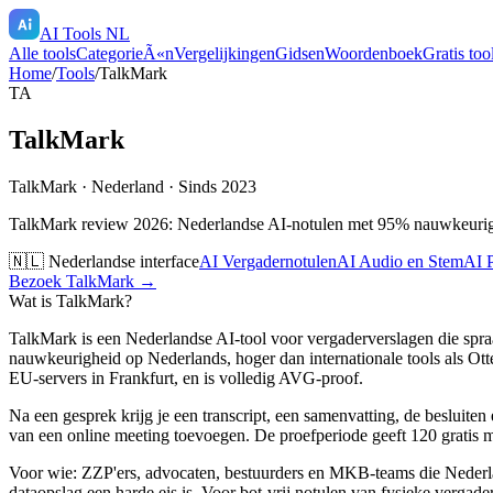
AI Tools NL
Alle tools
CategorieÃ«n
Vergelijkingen
Gidsen
Woordenboek
Gratis too
Home
/
Tools
/
TalkMark
TA
TalkMark
TalkMark
·
Nederland
· Sinds 2023
TalkMark review 2026: Nederlandse AI-notulen met 95% nauwkeurigh
🇳🇱 Nederlandse interface
AI Vergadernotulen
AI Audio en Stem
AI P
Bezoek
TalkMark
→
Wat is
TalkMark
?
TalkMark is een Nederlandse AI-tool voor vergaderverslagen die spraa
nauwkeurigheid op Nederlands, hoger dan internationale tools als Ott
EU-servers in Frankfurt, en is volledig AVG-proof.
Na een gesprek krijg je een transcript, een samenvatting, de besluite
van een online meeting toevoegen. De proefperiode geeft 120 gratis m
Voor wie: ZZP'ers, advocaten, bestuurders en MKB-teams die Nederla
dataopslag een harde eis is. Voor bot-vrij notulen van fysieke vergader