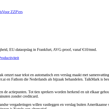
ls
Voor ZZP'ers
eid, EU-dataopslag in Frankfurt, AVG-proof, vanaf €10/mnd.
roductiviteit
k omzet naar tekst en automatisch een verslag maakt met samenvatting, 
er.ai en Fathom die Nederlands als bijzaak behandelen. TalkMark is be
n en de actiepunten. Tot tien sprekers worden herkend en uit elkaar geh
inuten zonder creditcard.
ndse vergaderingen willen vastleggen en verslag buiten Amerikaanse se
ingen is Notuly een alternatief.