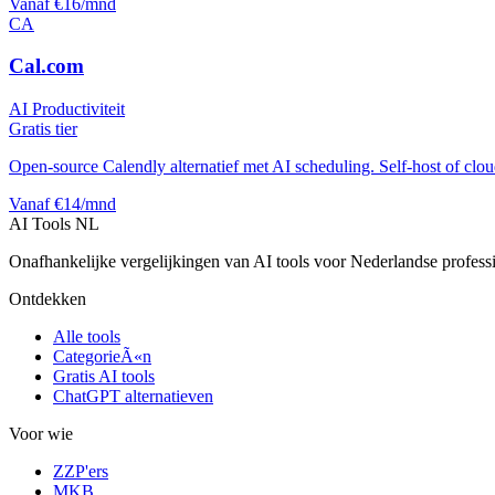
Vanaf €16/mnd
CA
Cal.com
AI Productiviteit
Gratis tier
Open-source Calendly alternatief met AI scheduling. Self-host of cloud
Vanaf €14/mnd
AI Tools NL
Onafhankelijke vergelijkingen van AI tools voor Nederlandse profess
Ontdekken
Alle tools
CategorieÃ«n
Gratis AI tools
ChatGPT alternatieven
Voor wie
ZZP'ers
MKB