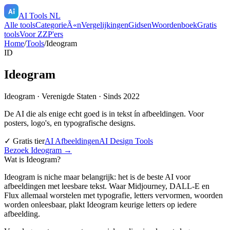
AI Tools NL
Alle tools
CategorieÃ«n
Vergelijkingen
Gidsen
Woordenboek
Gratis
tools
Voor ZZP'ers
Home
/
Tools
/
Ideogram
ID
Ideogram
Ideogram
·
Verenigde Staten
· Sinds 2022
De AI die als enige echt goed is in tekst ín afbeeldingen. Voor
posters, logo's, en typografische designs.
✓ Gratis tier
AI Afbeeldingen
AI Design Tools
Bezoek
Ideogram
→
Wat is
Ideogram
?
Ideogram is niche maar belangrijk: het is de beste AI voor
afbeeldingen met leesbare tekst. Waar Midjourney, DALL-E en
Flux allemaal worstelen met typografie, letters vervormen, woorden
worden onleesbaar, plakt Ideogram keurige letters op iedere
afbeelding.