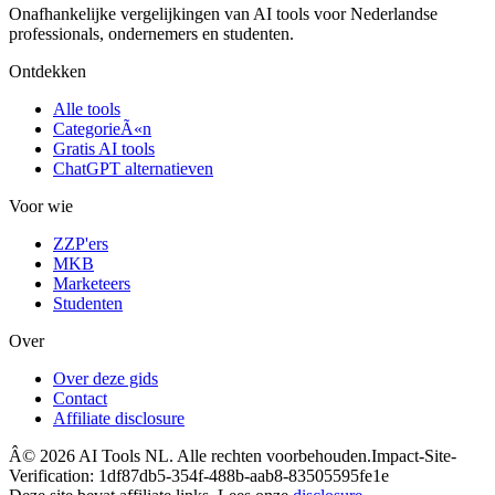
Onafhankelijke vergelijkingen van AI tools voor Nederlandse
professionals, ondernemers en studenten.
Ontdekken
Alle tools
CategorieÃ«n
Gratis AI tools
ChatGPT alternatieven
Voor wie
ZZP'ers
MKB
Marketeers
Studenten
Over
Over deze gids
Contact
Affiliate disclosure
Â©
2026
AI Tools NL. Alle rechten voorbehouden.
Impact-Site-
Verification: 1df87db5-354f-488b-aab8-83505595fe1e