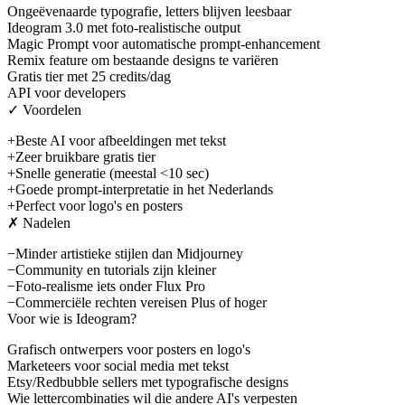
Ongeëvenaarde typografie, letters blijven leesbaar
Ideogram 3.0 met foto-realistische output
Magic Prompt voor automatische prompt-enhancement
Remix feature om bestaande designs te variëren
Gratis tier met 25 credits/dag
API voor developers
✓ Voordelen
+
Beste AI voor afbeeldingen met tekst
+
Zeer bruikbare gratis tier
+
Snelle generatie (meestal <10 sec)
+
Goede prompt-interpretatie in het Nederlands
+
Perfect voor logo's en posters
✗ Nadelen
−
Minder artistieke stijlen dan Midjourney
−
Community en tutorials zijn kleiner
−
Foto-realisme iets onder Flux Pro
−
Commerciële rechten vereisen Plus of hoger
Voor wie is
Ideogram
?
Grafisch ontwerpers voor posters en logo's
Marketeers voor social media met tekst
Etsy/Redbubble sellers met typografische designs
Wie lettercombinaties wil die andere AI's verpesten