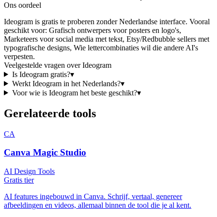
Ons oordeel
Ideogram
is
gratis te proberen
zonder Nederlandse interface
. Vooral
geschikt voor:
Grafisch ontwerpers voor posters en logo's,
Marketeers voor social media met tekst, Etsy/Redbubble sellers met
typografische designs, Wie lettercombinaties wil die andere AI's
verpesten
.
Veelgestelde vragen over
Ideogram
Is
Ideogram
gratis?
▾
Werkt
Ideogram
in het Nederlands?
▾
Voor wie is
Ideogram
het beste geschikt?
▾
Gerelateerde tools
CA
Canva Magic Studio
AI Design Tools
Gratis tier
AI features ingebouwd in Canva. Schrijf, vertaal, genereer
afbeeldingen en videos, allemaal binnen de tool die je al kent.