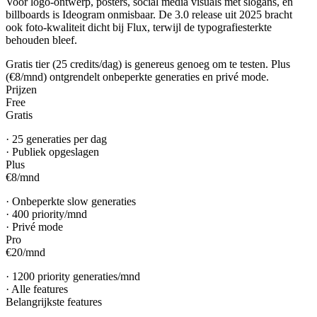
Voor logo-ontwerp, posters, social media visuals met slogans, en
billboards is Ideogram onmisbaar. De 3.0 release uit 2025 bracht
ook foto-kwaliteit dicht bij Flux, terwijl de typografiesterkte
behouden bleef.
Gratis tier (25 credits/dag) is genereus genoeg om te testen. Plus
(€8/mnd) ontgrendelt onbeperkte generaties en privé mode.
Prijzen
Free
Gratis
·
25 generaties per dag
·
Publiek opgeslagen
Plus
€8
/
mnd
·
Onbeperkte slow generaties
·
400 priority/mnd
·
Privé mode
Pro
€20
/
mnd
·
1200 priority generaties/mnd
·
Alle features
Belangrijkste features