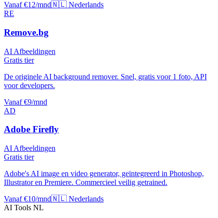
Vanaf €12/mnd
🇳🇱 Nederlands
RE
Remove.bg
AI Afbeeldingen
Gratis tier
De originele AI background remover. Snel, gratis voor 1 foto, API
voor developers.
Vanaf €9/mnd
AD
Adobe Firefly
AI Afbeeldingen
Gratis tier
Adobe's AI image en video generator, geïntegreerd in Photoshop,
Illustrator en Premiere. Commercieel veilig getrained.
Vanaf €10/mnd
🇳🇱 Nederlands
AI Tools NL