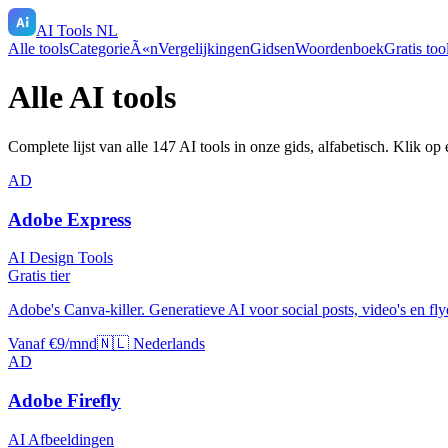
AI Tools NL
Alle tools
CategorieÃ«n
Vergelijkingen
Gidsen
Woordenboek
Gratis too
Alle AI tools
Complete lijst van alle
147
AI tools in onze gids, alfabetisch. Klik op
AD
Adobe Express
AI Design Tools
Gratis tier
Adobe's Canva-killer. Generatieve AI voor social posts, video's en fl
Vanaf €9/mnd
🇳🇱 Nederlands
AD
Adobe Firefly
AI Afbeeldingen