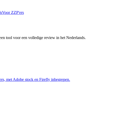
ls
Voor ZZP'ers
 een tool voor een volledige review in het Nederlands.
yers, met Adobe stock en Firefly inbegrepen.