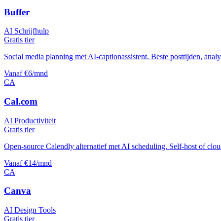
Buffer
AI Schrijfhulp
Gratis tier
Social media planning met AI-captionassistent. Beste posttijden, analyt
Vanaf €6/mnd
CA
Cal.com
AI Productiviteit
Gratis tier
Open-source Calendly alternatief met AI scheduling. Self-host of cloud
Vanaf €14/mnd
CA
Canva
AI Design Tools
Gratis tier