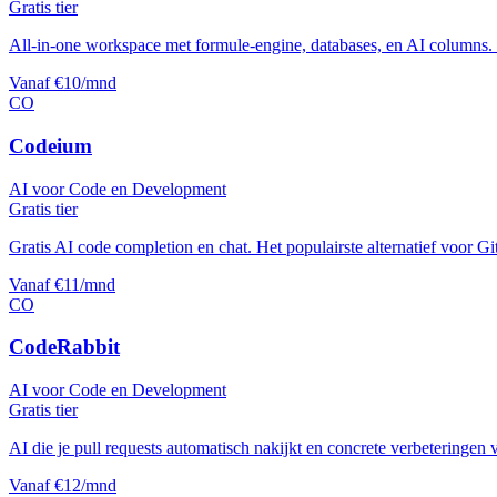
Gratis tier
All-in-one workspace met formule-engine, databases, en AI columns. 
Vanaf €10/mnd
CO
Codeium
AI voor Code en Development
Gratis tier
Gratis AI code completion en chat. Het populairste alternatief voor G
Vanaf €11/mnd
CO
CodeRabbit
AI voor Code en Development
Gratis tier
AI die je pull requests automatisch nakijkt en concrete verbeteringen 
Vanaf €12/mnd