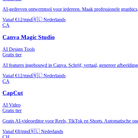
AI-gedreven ontwerptool voor iedereen. Maak professionele graphics, 
Vanaf €12/mnd
🇳🇱 Nederlands
CA
Canva Magic Studio
AI Design Tools
Gratis tier
AI features ingebouwd in Canva. Schrijf, vertaal, genereer afbeeldinge
Vanaf €12/mnd
🇳🇱 Nederlands
CA
CapCut
AI Video
Gratis tier
Gratis AI-videoeditor voor Reels, TikTok en Shorts. Automatische ond
Vanaf €8/mnd
🇳🇱 Nederlands
CH