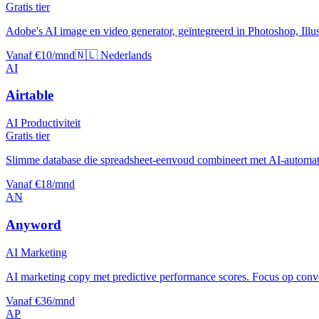
Gratis tier
Adobe's AI image en video generator, geïntegreerd in Photoshop, Illus
Vanaf €10/mnd
🇳🇱 Nederlands
AI
Airtable
AI Productiviteit
Gratis tier
Slimme database die spreadsheet-eenvoud combineert met AI-automat
Vanaf €18/mnd
AN
Anyword
AI Marketing
AI marketing copy met predictive performance scores. Focus op conver
Vanaf €36/mnd
AP