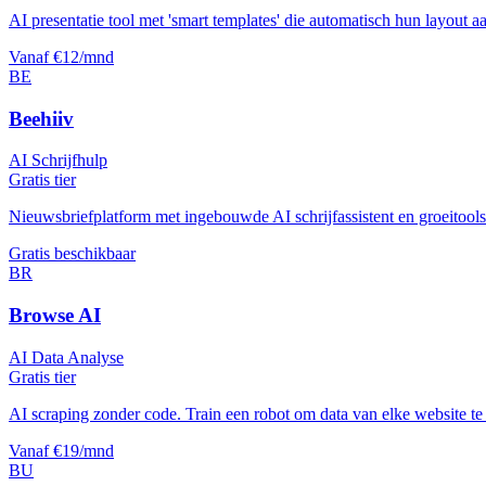
AI presentatie tool met 'smart templates' die automatisch hun layout 
Vanaf €12/mnd
BE
Beehiiv
AI Schrijfhulp
Gratis tier
Nieuwsbriefplatform met ingebouwde AI schrijfassistent en groeitools
Gratis beschikbaar
BR
Browse AI
AI Data Analyse
Gratis tier
AI scraping zonder code. Train een robot om data van elke website te h
Vanaf €19/mnd
BU