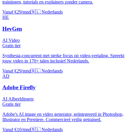
trainingen, tutorials en explainers zonder camera.
Vanaf €29/mnd
🇳🇱 Nederlands
HE
HeyGen
AI Video
Gratis tier
Synthesia-concurrent met sterke focus op video-vertaling. Spreekt
jouw video in 170+ talen inclusief Nederlands.
Vanaf €29/mnd
🇳🇱 Nederlands
AD
Adobe Firefly
AI Afbeeldingen
Gratis tier
Adobe's AI image en video generator, geïntegreerd in Photoshop,
Illustrator en Premiere. Commercieel veilig getrained.
Vanaf €10/mnd
🇳🇱 Nederlands