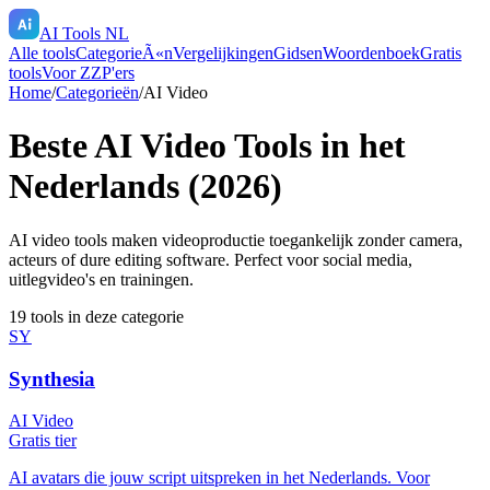
AI Tools NL
Alle tools
CategorieÃ«n
Vergelijkingen
Gidsen
Woordenboek
Gratis
tools
Voor ZZP'ers
Home
/
Categorieën
/
AI Video
Beste AI Video Tools in het
Nederlands (2026)
AI video tools maken videoproductie toegankelijk zonder camera,
acteurs of dure editing software. Perfect voor social media,
uitlegvideo's en trainingen.
19
tools in deze categorie
SY
Synthesia
AI Video
Gratis tier
AI avatars die jouw script uitspreken in het Nederlands. Voor