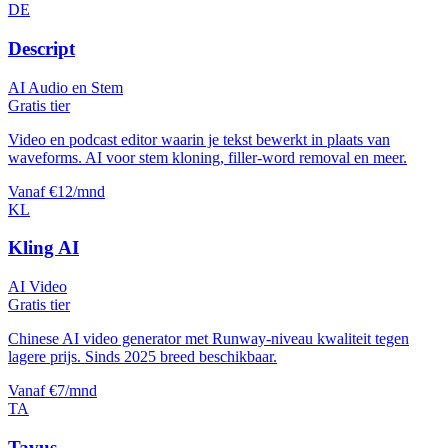
DE
Descript
AI Audio en Stem
Gratis tier
Video en podcast editor waarin je tekst bewerkt in plaats van
waveforms. AI voor stem kloning, filler-word removal en meer.
Vanaf €12/mnd
KL
Kling AI
AI Video
Gratis tier
Chinese AI video generator met Runway-niveau kwaliteit tegen
lagere prijs. Sinds 2025 breed beschikbaar.
Vanaf €7/mnd
TA
Tavus