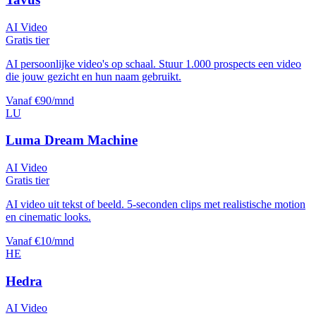
AI Video
Gratis tier
AI persoonlijke video's op schaal. Stuur 1.000 prospects een video
die jouw gezicht en hun naam gebruikt.
Vanaf €90/mnd
LU
Luma Dream Machine
AI Video
Gratis tier
AI video uit tekst of beeld. 5-seconden clips met realistische motion
en cinematic looks.
Vanaf €10/mnd
HE
Hedra
AI Video