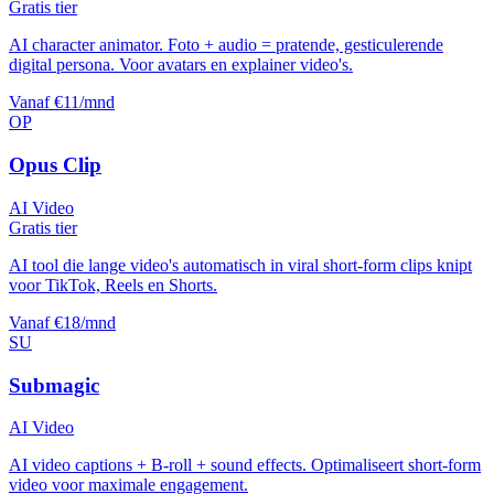
Gratis tier
AI character animator. Foto + audio = pratende, gesticulerende
digital persona. Voor avatars en explainer video's.
Vanaf €11/mnd
OP
Opus Clip
AI Video
Gratis tier
AI tool die lange video's automatisch in viral short-form clips knipt
voor TikTok, Reels en Shorts.
Vanaf €18/mnd
SU
Submagic
AI Video
AI video captions + B-roll + sound effects. Optimaliseert short-form
video voor maximale engagement.