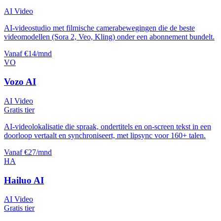
AI Video
AI-videostudio met filmische camerabewegingen die de beste
videomodellen (Sora 2, Veo, Kling) onder een abonnement bundelt.
Vanaf €14/mnd
VO
Vozo AI
AI Video
Gratis tier
AI-videolokalisatie die spraak, ondertitels en on-screen tekst in een
doorloop vertaalt en synchroniseert, met lipsync voor 160+ talen.
Vanaf €27/mnd
HA
Hailuo AI
AI Video
Gratis tier