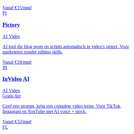
Vanaf €15/mnd
PI
Pictory
AI Video
AI tool die blog posts en scripts automatisch in video's omzet. Voor
marketeers zonder editing skills.
Vanaf €18/mnd
IN
InVideo AI
AI Video
Gratis tier
Geef een prompt, krijg een complete video terug. Voor TikTok,
Instagram en YouTube met AI voice + stock.
Vanaf €32/mnd
FL