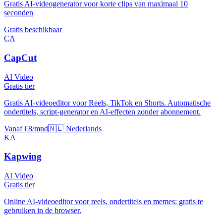
Gratis AI-videogenerator voor korte clips van maximaal 10
seconden
Gratis beschikbaar
CA
CapCut
AI Video
Gratis tier
Gratis AI-videoeditor voor Reels, TikTok en Shorts. Automatische
ondertitels, script-generator en AI-effecten zonder abonnement.
Vanaf €8/mnd
🇳🇱 Nederlands
KA
Kapwing
AI Video
Gratis tier
Online AI-videoeditor voor reels, ondertitels en memes: gratis te
gebruiken in de browser.