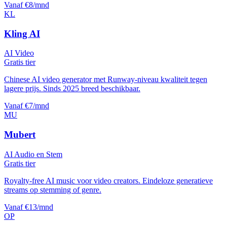
Vanaf €8/mnd
KL
Kling AI
AI Video
Gratis tier
Chinese AI video generator met Runway-niveau kwaliteit tegen
lagere prijs. Sinds 2025 breed beschikbaar.
Vanaf €7/mnd
MU
Mubert
AI Audio en Stem
Gratis tier
Royalty-free AI music voor video creators. Eindeloze generatieve
streams op stemming of genre.
Vanaf €13/mnd
OP