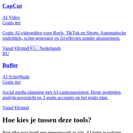
CapCut
AI Video
Gratis tier
Gratis AI-videoeditor voor Reels, TikTok en Shorts. Automatische
ondertitels, script-generator en AI-effecten zonder abonnement.
Vanaf €8/mnd
🇳🇱 Nederlands
BU
Buffer
AI Schrijfhulp
Gratis tier
Social media planning met AI-captionassistent. Beste posttijden,
analyticsoverzicht en 3 gratis accounts op het gratis plan.
Vanaf €6/mnd
Hoe kies je tussen deze tools?
Niet elke post hoeft een meesterwerk te zijn, AI helpt je volume