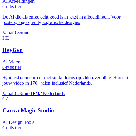
AI Afbeeldingen
Gratis tier
De AI die als enige echt goed is in tekst ín afbeeldingen. Voor
posters, logo's, en typografische designs.
Vanaf €8/mnd
HE
HeyGen
AI Video
Gratis tier
Synthesia-concurrent met sterke focus op video-vertaling. Spreekt
jouw video in 170+ talen inclusief Nederlands.
Vanaf €29/mnd
🇳🇱 Nederlands
CA
Canva Magic Studio
AI Design Tools
Gratis tier