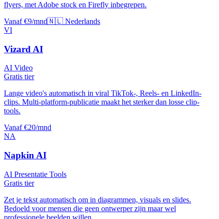
flyers, met Adobe stock en Firefly inbegrepen.
Vanaf €9/mnd
🇳🇱 Nederlands
VI
Vizard AI
AI Video
Gratis tier
Lange video's automatisch in viral TikTok-, Reels- en LinkedIn-
clips. Multi-platform-publicatie maakt het sterker dan losse clip-
tools.
Vanaf €20/mnd
NA
Napkin AI
AI Presentatie Tools
Gratis tier
Zet je tekst automatisch om in diagrammen, visuals en slides.
Bedoeld voor mensen die geen ontwerper zijn maar wel
professionele beelden willen.