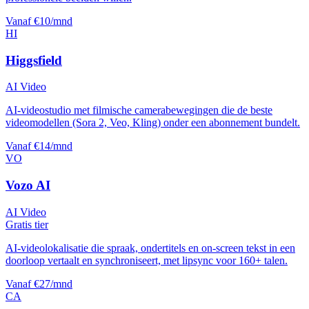
Vanaf €10/mnd
HI
Higgsfield
AI Video
AI-videostudio met filmische camerabewegingen die de beste
videomodellen (Sora 2, Veo, Kling) onder een abonnement bundelt.
Vanaf €14/mnd
VO
Vozo AI
AI Video
Gratis tier
AI-videolokalisatie die spraak, ondertitels en on-screen tekst in een
doorloop vertaalt en synchroniseert, met lipsync voor 160+ talen.
Vanaf €27/mnd
CA