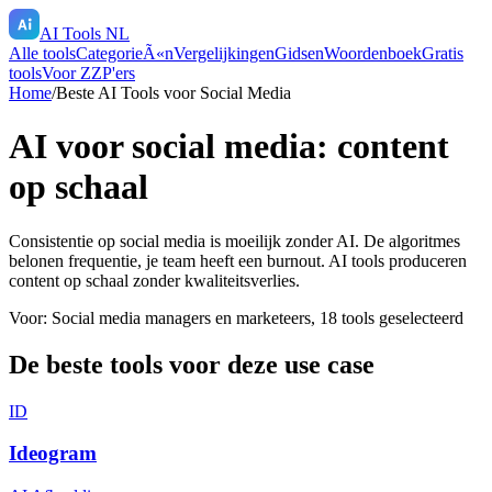
AI Tools NL
Alle tools
CategorieÃ«n
Vergelijkingen
Gidsen
Woordenboek
Gratis
tools
Voor ZZP'ers
Home
/
Beste AI Tools voor Social Media
AI voor social media: content
op schaal
Consistentie op social media is moeilijk zonder AI. De algoritmes
belonen frequentie, je team heeft een burnout. AI tools produceren
content op schaal zonder kwaliteitsverlies.
Voor:
Social media managers en marketeers
,
18
tools geselecteerd
De beste tools voor deze use case
ID
Ideogram