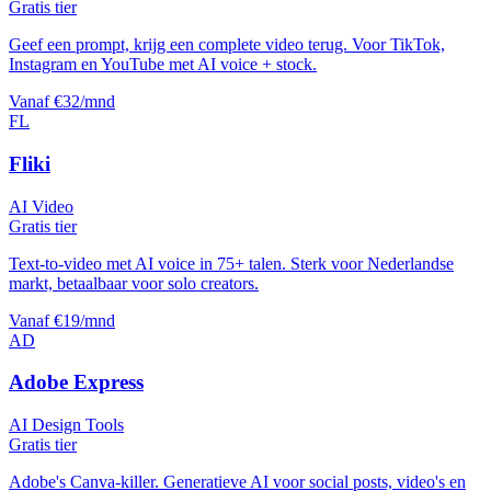
Gratis tier
Geef een prompt, krijg een complete video terug. Voor TikTok,
Instagram en YouTube met AI voice + stock.
Vanaf €32/mnd
FL
Fliki
AI Video
Gratis tier
Text-to-video met AI voice in 75+ talen. Sterk voor Nederlandse
markt, betaalbaar voor solo creators.
Vanaf €19/mnd
AD
Adobe Express
AI Design Tools
Gratis tier
Adobe's Canva-killer. Generatieve AI voor social posts, video's en