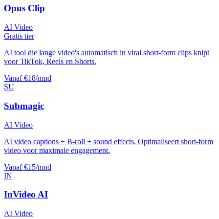
Opus Clip
AI Video
Gratis tier
AI tool die lange video's automatisch in viral short-form clips knipt
voor TikTok, Reels en Shorts.
Vanaf €18/mnd
SU
Submagic
AI Video
AI video captions + B-roll + sound effects. Optimaliseert short-form
video voor maximale engagement.
Vanaf €15/mnd
IN
InVideo AI
AI Video