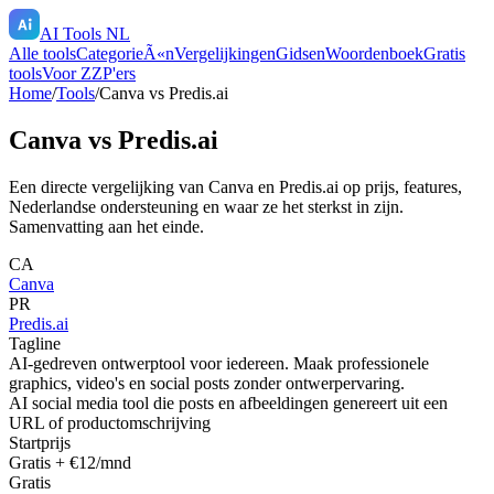
AI Tools NL
Alle tools
CategorieÃ«n
Vergelijkingen
Gidsen
Woordenboek
Gratis
tools
Voor ZZP'ers
Home
/
Tools
/
Canva
vs
Predis.ai
Canva
vs
Predis.ai
Een directe vergelijking van
Canva
en
Predis.ai
op prijs, features,
Nederlandse ondersteuning en waar ze het sterkst in zijn.
Samenvatting aan het einde.
CA
Canva
PR
Predis.ai
Tagline
AI-gedreven ontwerptool voor iedereen. Maak professionele
graphics, video's en social posts zonder ontwerpervaring.
AI social media tool die posts en afbeeldingen genereert uit een
URL of productomschrijving
Startprijs
Gratis + €12/mnd
Gratis