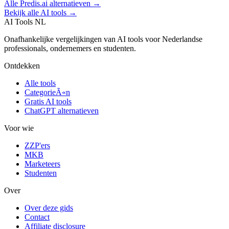
Alle
Predis.ai
alternatieven →
Bekijk alle AI tools →
AI Tools NL
Onafhankelijke vergelijkingen van AI tools voor Nederlandse
professionals, ondernemers en studenten.
Ontdekken
Alle tools
CategorieÃ«n
Gratis AI tools
ChatGPT alternatieven
Voor wie
ZZP'ers
MKB
Marketeers
Studenten
Over
Over deze gids
Contact
Affiliate disclosure