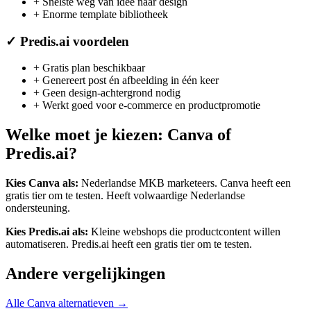
+
Snelste weg van idee naar design
+
Enorme template bibliotheek
✓
Predis.ai
voordelen
+
Gratis plan beschikbaar
+
Genereert post én afbeelding in één keer
+
Geen design-achtergrond nodig
+
Werkt goed voor e-commerce en productpromotie
Welke moet je kiezen:
Canva
of
Predis.ai
?
Kies
Canva
als:
Nederlandse MKB marketeers
.
Canva heeft een
gratis tier om te testen.
Heeft volwaardige Nederlandse
ondersteuning.
Kies
Predis.ai
als:
Kleine webshops die productcontent willen
automatiseren
.
Predis.ai heeft een gratis tier om te testen.
Andere vergelijkingen
Alle
Canva
alternatieven →