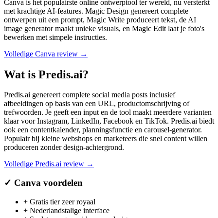
Canva is het populairste online ontwerptool ter wereld, nu versterkt
met krachtige AI-features. Magic Design genereert complete
ontwerpen uit een prompt, Magic Write produceert tekst, de AI
image generator maakt unieke visuals, en Magic Edit laat je foto's
bewerken met simpele instructies.
Volledige
Canva
review →
Wat is
Predis.ai
?
Predis.ai genereert complete social media posts inclusief
afbeeldingen op basis van een URL, productomschrijving of
trefwoorden. Je geeft een input en de tool maakt meerdere varianten
klaar voor Instagram, LinkedIn, Facebook en TikTok. Predis.ai biedt
ook een contentkalender, planningsfunctie en carousel-generator.
Populair bij kleine webshops en marketeers die snel content willen
produceren zonder design-achtergrond.
Volledige
Predis.ai
review →
✓
Canva
voordelen
+
Gratis tier zeer royaal
+
Nederlandstalige interface