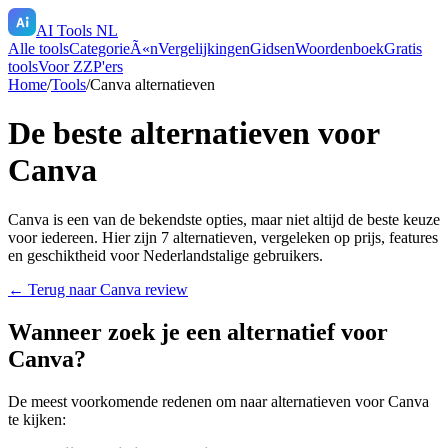
AI Tools NL
Alle tools
CategorieÃ«n
Vergelijkingen
Gidsen
Woordenboek
Gratis
tools
Voor ZZP'ers
Home
/
Tools
/
Canva
alternatieven
De beste alternatieven voor
Canva
Canva
is een van de bekendste opties, maar niet altijd de beste keuze
voor iedereen. Hier zijn
7
alternatieven, vergeleken op prijs, features
en geschiktheid voor Nederlandstalige gebruikers.
← Terug naar
Canva
review
Wanneer zoek je een alternatief voor
Canva
?
De meest voorkomende redenen om naar alternatieven voor
Canva
te kijken: