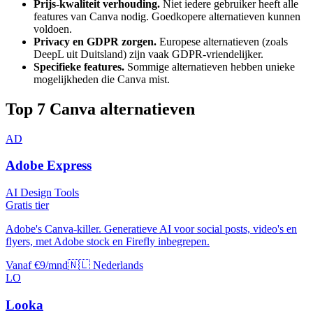
Prijs-kwaliteit verhouding.
Niet iedere gebruiker heeft alle
features van
Canva
nodig. Goedkopere alternatieven kunnen
voldoen.
Privacy en GDPR zorgen.
Europese alternatieven (zoals
DeepL uit Duitsland) zijn vaak GDPR-vriendelijker.
Specifieke features.
Sommige alternatieven hebben unieke
mogelijkheden die
Canva
mist.
Top
7
Canva
alternatieven
AD
Adobe Express
AI Design Tools
Gratis tier
Adobe's Canva-killer. Generatieve AI voor social posts, video's en
flyers, met Adobe stock en Firefly inbegrepen.
Vanaf €9/mnd
🇳🇱 Nederlands
LO
Looka