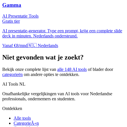
Gamma
AI Presentatie Tools
Gratis tier
AI presentatie-generator. Type een prompt, krijg een complete slide
deck in minuten. Nederlands ondersteund.
Vanaf €8/mnd
🇳🇱 Nederlands
Niet gevonden wat je zoekt?
Bekijk onze complete lijst van
alle
148
AI tools
of blader door
categorieën
om andere opties te ontdekken.
AI Tools NL
Onafhankelijke vergelijkingen van AI tools voor Nederlandse
professionals, ondernemers en studenten.
Ontdekken
Alle tools
CategorieÃ«n