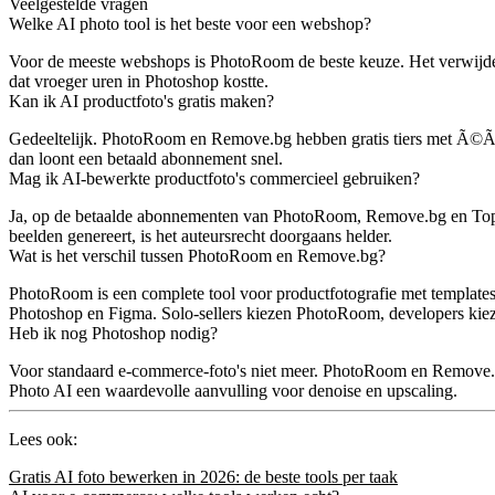
Veelgestelde vragen
Welke AI photo tool is het beste voor een webshop?
Voor de meeste webshops is PhotoRoom de beste keuze. Het verwijdert
dat vroeger uren in Photoshop kostte.
Kan ik AI productfoto's gratis maken?
Gedeeltelijk. PhotoRoom en Remove.bg hebben gratis tiers met Ã©Ã©n
dan loont een betaald abonnement snel.
Mag ik AI-bewerkte productfoto's commercieel gebruiken?
Ja, op de betaalde abonnementen van PhotoRoom, Remove.bg en Topaz P
beelden genereert, is het auteursrecht doorgaans helder.
Wat is het verschil tussen PhotoRoom en Remove.bg?
PhotoRoom is een complete tool voor productfotografie met template
Photoshop en Figma. Solo-sellers kiezen PhotoRoom, developers ki
Heb ik nog Photoshop nodig?
Voor standaard e-commerce-foto's niet meer. PhotoRoom en Remove.b
Photo AI een waardevolle aanvulling voor denoise en upscaling.
Lees ook:
Gratis AI foto bewerken in 2026: de beste tools per taak