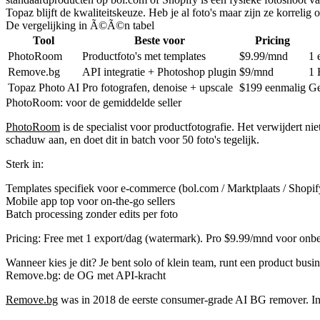
Topaz blijft de kwaliteitskeuze.
Heb je al foto's maar zijn ze korrelig 
De vergelijking in Ã©Ã©n tabel
Tool
Beste voor
Pricing
PhotoRoom
Productfoto's met templates
$9.99/mnd
1 
Remove.bg
API integratie + Photoshop plugin
$9/mnd
1 
Topaz Photo AI
Pro fotografen, denoise + upscale
$199 eenmalig
G
PhotoRoom: voor de gemiddelde seller
PhotoRoom
is de specialist voor productfotografie. Het verwijdert nie
schaduw aan, en doet dit in batch voor 50 foto's tegelijk.
Sterk in:
Templates specifiek voor e-commerce (bol.com / Marktplaats / Shopif
Mobile app top voor on-the-go sellers
Batch processing zonder edits per foto
Pricing:
Free met 1 export/dag (watermark). Pro $9.99/mnd voor onbe
Wanneer kies je dit?
Je bent solo of klein team, runt een product busi
Remove.bg: de OG met API-kracht
Remove.bg
was in 2018 de eerste consumer-grade AI BG remover. In