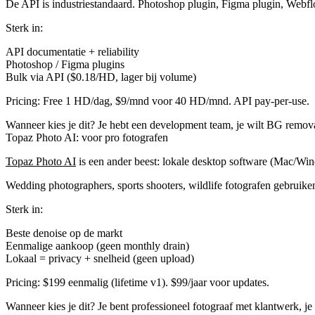
De API is industriestandaard. Photoshop plugin, Figma plugin, Webfl
Sterk in:
API documentatie + reliability
Photoshop / Figma plugins
Bulk via API ($0.18/HD, lager bij volume)
Pricing:
Free 1 HD/dag, $9/mnd voor 40 HD/mnd. API pay-per-use.
Wanneer kies je dit?
Je hebt een development team, je wilt BG removal 
Topaz Photo AI: voor pro fotografen
Topaz Photo AI
is een ander beest: lokale desktop software (Mac/Wi
Wedding photographers, sports shooters, wildlife fotografen gebruiken
Sterk in:
Beste denoise op de markt
Eenmalige aankoop (geen monthly drain)
Lokaal = privacy + snelheid (geen upload)
Pricing:
$199 eenmalig (lifetime v1). $99/jaar voor updates.
Wanneer kies je dit?
Je bent professioneel fotograaf met klantwerk, j