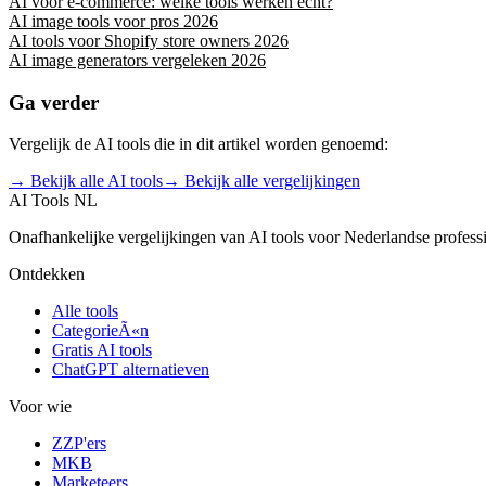
AI voor e-commerce: welke tools werken echt?
AI image tools voor pros 2026
AI tools voor Shopify store owners 2026
AI image generators vergeleken 2026
Ga verder
Vergelijk de AI tools die in dit artikel worden genoemd:
→ Bekijk alle AI tools
→ Bekijk alle vergelijkingen
AI Tools NL
Onafhankelijke vergelijkingen van AI tools voor Nederlandse profess
Ontdekken
Alle tools
CategorieÃ«n
Gratis AI tools
ChatGPT alternatieven
Voor wie
ZZP'ers
MKB
Marketeers