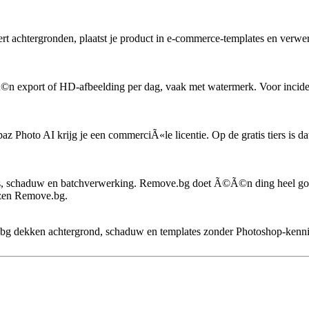
 achtergronden, plaatst je product in e-commerce-templates en verwerk
 export of HD-afbeelding per dag, vaak met watermerk. Voor incidente
hoto AI krijg je een commerciÃ«le licentie. Op de gratis tiers is dat
s, schaduw en batchverwerking. Remove.bg doet Ã©Ã©n ding heel goed: 
ezen Remove.bg.
g dekken achtergrond, schaduw en templates zonder Photoshop-kennis