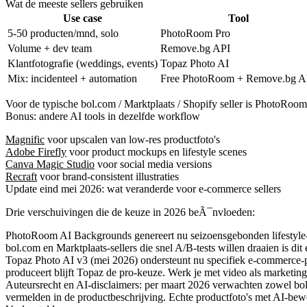
Wat de meeste sellers gebruiken
Use case
Tool
5-50 producten/mnd, solo
PhotoRoom Pro
Volume + dev team
Remove.bg API
Klantfotografie (weddings, events)
Topaz Photo AI
Mix: incidenteel + automation
Free PhotoRoom + Remove.bg A
Voor de
typische bol.com / Marktplaats / Shopify seller
is PhotoRoom 
Bonus: andere AI tools in dezelfde workflow
Magnific
voor upscalen van low-res productfoto's
Adobe Firefly
voor product mockups en lifestyle scenes
Canva Magic Studio
voor social media versions
Recraft
voor brand-consistent illustraties
Update eind mei 2026: wat veranderde voor e-commerce sellers
Drie verschuivingen die de keuze in 2026 beÃ¯nvloeden:
PhotoRoom AI Backgrounds genereert nu seizoensgebonden lifestyle
bol.com en Marktplaats-sellers die snel A/B-tests willen draaien is dit 
Topaz Photo AI v3 (mei 2026)
ondersteunt nu specifiek e-commerce-p
produceert blijft Topaz de pro-keuze. Werk je met video als marketin
Auteursrecht en AI-disclaimers
: per maart 2026 verwachten zowel bol.
vermelden in de productbeschrijving. Echte productfoto's met AI-bewe