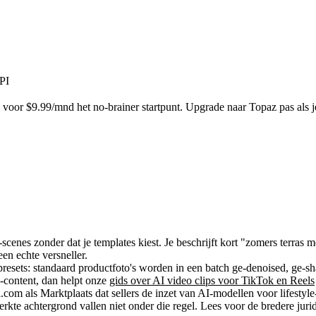
PI
voor $9.99/mnd het no-brainer startpunt. Upgrade naar Topaz pas als
-scenes
zonder dat je templates kiest. Je beschrijft kort "zomers terras m
een echte versneller.
resets: standaard productfoto's worden in een batch ge-denoised, ge-
g-content, dan helpt onze
gids over AI video clips voor TikTok en Reels
com als Marktplaats dat sellers de inzet van AI-modellen voor lifestyle
rkte achtergrond vallen niet onder die regel. Lees voor de bredere juri