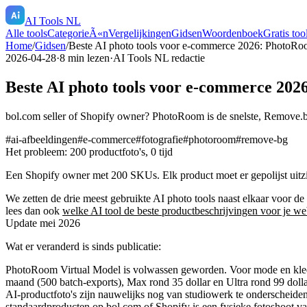
AI Tools NL
Alle tools
CategorieÃ«n
Vergelijkingen
Gidsen
Woordenboek
Gratis too
Home
/
Gidsen
/
Beste AI photo tools voor e-commerce 2026: PhotoR
2026-04-28
·
8
min lezen
·
AI Tools NL redactie
Beste AI photo tools voor e-commerce 20
bol.com seller of Shopify owner? PhotoRoom is de snelste, Remove.bg
#
ai-afbeeldingen
#
e-commerce
#
fotografie
#
photoroom
#
remove-bg
Het probleem: 200 productfoto's, 0 tijd
Een Shopify owner met 200 SKUs. Elk product moet er gepolijst uitzi
We zetten de drie meest gebruikte AI photo tools naast elkaar voor 
lees dan ook
welke AI tool de beste productbeschrijvingen voor je w
Update mei 2026
Wat er veranderd is sinds publicatie:
PhotoRoom Virtual Model is volwassen geworden.
Voor mode en kled
maand (500 batch-exports), Max rond 35 dollar en Ultra rond 99 dollar
AI-productfoto's zijn nauwelijks nog van studiowerk te onderscheiden
standaardproducten op bol.com of Shopify is een fysieke fotoshoot va