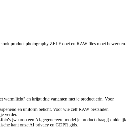
 je ook product photography ZELF doet en RAW files moet bewerken.
et warm licht" en krijgt drie varianten met je product erin. Voor
sharpenend en uniform belicht. Voor wie zelf RAW-bestanden
je verder.
-foto's (waarop een AI-gegenereerd model je product draagt) duidelijk
dische kant onze
AI privacy en GDPR gids
.