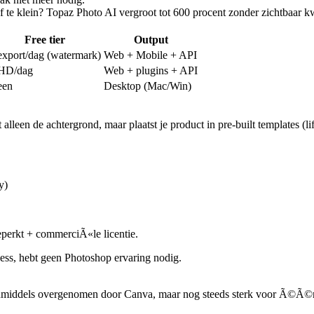
of te klein? Topaz Photo AI vergroot tot 600 procent zonder zichtbaar kwal
Free tier
Output
export/dag (watermark)
Web + Mobile + API
HD/dag
Web + plugins + API
een
Desktop (Mac/Win)
t alleen de achtergrond, maar plaatst je product in pre-built templates (l
y)
perkt + commerciÃ«le licentie.
ness, hebt geen Photoshop ervaring nodig.
middels overgenomen door Canva, maar nog steeds sterk voor Ã©Ã©n sp