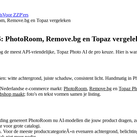
ls
Voor ZZP'ers
oom, Remove.bg en Topaz vergeleken
26: PhotoRoom, Remove.bg en Topaz vergele
 de meest API-vriendelijke, Topaz Photo AI de pro keuze. Hier is wan
en: witte achtergrond, juiste schaduw, consistent licht. Handmatig in 
de Nederlandse e-commerce markt:
PhotoRoom
,
Remove.bg
en
Topaz Ph
ebshop maakt
; foto's en tekst vormen samen je listing.
ing genereert PhotoRoom nu AI-modellen die jouw product dragen, zond
 voor grote catalogi.
.
Voor de meeste productcategorieÃ«n evenaren achtergrond, belichtin
ak niet meer nodig.