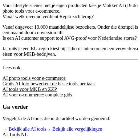
Voor lifestyle scenes met je eigen producten kies je Mokker AI (19 
photo tools voor e-commerce
.
Vanaf welk revenue verdient Replo zich terug?
Vanaf ongeveer 10.000 maandelijkse bezoekers. Onder die drempel is Sh
een maand door conversion lift.
Is een AI customer support tool AVG-proof voor Nederlandse stores?
Ja, mits je een EU-regio kiest bij Tidio of Intercom en een verwerk
eisen voor MKB-bedrijven.
Lees ook:
AI photo tools voor e-commerce
Gratis AI foto bewerken: de beste tools per taak
AI tools voor MKB en ZZP
AI voor e-commerce: complete gids
Ga verder
Vergelijk de AI tools die in dit artikel worden genoemd:
→ Bekijk alle AI tools
→ Bekijk alle vergelijkingen
AI Tools NL