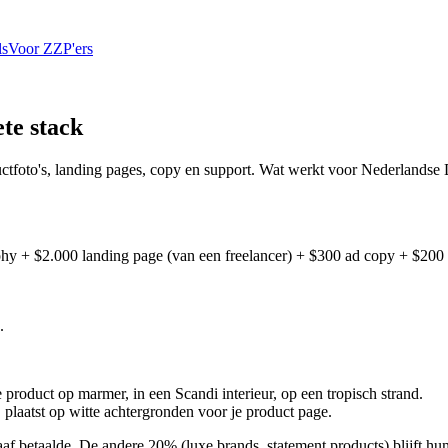
ls
Voor ZZP'ers
ete stack
uctfoto's, landing pages, copy en support. Wat werkt voor Nederlands
phy + $2.000 landing page (van een freelancer) + $300 ad copy + $200 
.
e product op marmer, in een Scandi interieur, op een tropisch strand.
plaatst op witte achtergronden voor je product page.
af betaalde. De andere 20% (luxe brands, statement products) blijft h