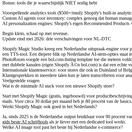
Bonus: tools die je waarschijnlijk NIET nodig hebt
Voorspellende analytics tools
($500+/mnd): Shopify's built-in analytic
Custom AI agents voor inventory
: complex genoeg dat human manage
AI personalization engines
: Shopify's eigen Recommended Products 
Begin klein, schaal op met revenue.
Update eind mei 2026: drie verschuivingen voor NL-DTC
Shopify Magic Studio
kreeg een Nederlandse uitspraak-engine voor pr
een TTS-tool. Een diepere blik op Nederlandse AI-stem-opties staat 
PhotoRoom voegde een bol.com-listing template toe
die meteen voldoe
met dubbele kanalen (eigen Shopify Ã©n bol.com) is dat een echte ver
Internationale klantenservice
: voor stores die ook in Duitsland of Bel
Klantgesprekken in meerdere talen kun je laten transcriberen voor ana
Veelgestelde vragen
Wat is de minimale AI stack voor een nieuwe Shopify store?
Start met Shopify Magic (gratis, ingebouwd) voor productbeschrijvi
mails. Voor circa 30 dollar per maand heb je 80 procent van de basics
Werkt Shopify Magic ook goed in het Nederlands?
Ja, sinds 2025 is de Nederlandse output bruikbaar voor 90 procent v
gids beste AI schrijftools
als je liever met een dedicated tool werkt.
Welke AI image tool past het beste bij Nederlandse e-commerce?