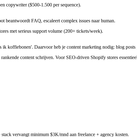
een copywriter ($500-1.500 per sequence).
bot beantwoordt FAQ, escaleert complex issues naar human.
stores met serieus support volume (200+ tickets/week).
s ik koffiebonen'. Daarvoor heb je content marketing nodig: blog posts 
r rankende content schrijven. Voor SEO-driven Shopify stores essentieel
e stack vervangt minimum $3K/mnd aan freelance + agency kosten.