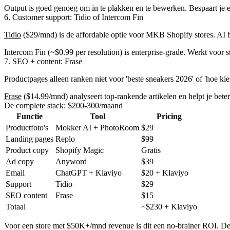
Output is goed genoeg om in te plakken en te bewerken. Bespaart je 
6. Customer support: Tidio of Intercom Fin
Tidio
($29/mnd) is de affordable optie voor MKB Shopify stores. AI 
Intercom Fin (~$0.99 per resolution) is enterprise-grade. Werkt voor 
7. SEO + content: Frase
Productpages alleen ranken niet voor 'beste sneakers 2026' of 'hoe kie
Frase
($14.99/mnd) analyseert top-rankende artikelen en helpt je bete
De complete stack: $200-300/maand
Functie
Tool
Pricing
Productfoto's
Mokker AI + PhotoRoom
$29
Landing pages
Replo
$99
Product copy
Shopify Magic
Gratis
Ad copy
Anyword
$39
Email
ChatGPT + Klaviyo
$20 + Klaviyo
Support
Tidio
$29
SEO content
Frase
$15
Totaal
~$230 + Klaviyo
Voor een store met $50K+/mnd revenue is dit een no-brainer ROI. D