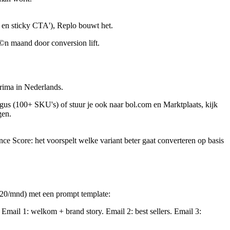
Q en sticky CTA'), Replo bouwt het.
©n maand door conversion lift.
prima in Nederlands.
logus (100+ SKU's) of stuur je ook naar bol.com en Marktplaats, kijk
gen.
ce Score: het voorspelt welke variant beter gaat converteren op basis
$20/mnd) met een prompt template:
Email 1: welkom + brand story. Email 2: best sellers. Email 3: