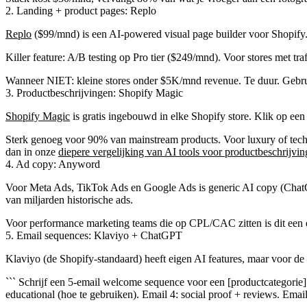
2. Landing + product pages: Replo
Replo
($99/mnd) is een AI-powered visual page builder voor Shopify. 
Killer feature:
A/B testing op Pro tier ($249/mnd). Voor stores met t
Wanneer NIET:
kleine stores onder $5K/mnd revenue. Te duur. Gebrui
3. Productbeschrijvingen: Shopify Magic
Shopify Magic
is gratis ingebouwd in elke Shopify store. Klik op een 
Sterk genoeg voor 90% van mainstream products.
Voor luxury of tech
dan in onze
diepere vergelijking van AI tools voor productbeschrijvi
4. Ad copy: Anyword
Voor Meta Ads, TikTok Ads en Google Ads is generic AI copy (Chat
van miljarden historische ads.
Voor performance marketing teams die op CPL/CAC zitten is dit een 
5. Email sequences: Klaviyo + ChatGPT
Klaviyo (de Shopify-standaard) heeft eigen AI features, maar voor
``` Schrijf een 5-email welcome sequence voor een [productcategorie] 
educational (hoe te gebruiken). Email 4: social proof + reviews. Email