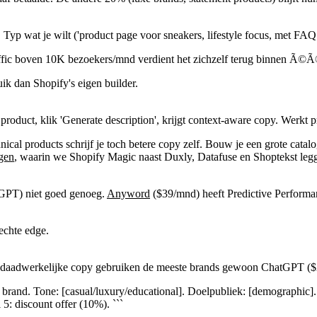
Typ wat je wilt ('product page voor sneakers, lifestyle focus, met FA
raffic boven 10K bezoekers/mnd verdient het zichzelf terug binnen Ã©Ã
k dan Shopify's eigen builder.
product, klik 'Generate description', krijgt context-aware copy. Werkt 
nical products schrijf je toch betere copy zelf. Bouw je een grote cata
ngen
, waarin we Shopify Magic naast Duxly, Datafuse en Shoptekst leg
GPT) niet goed genoeg.
Anyword
($39/mnd) heeft Predictive Performan
echte edge.
 de daadwerkelijke copy gebruiken de meeste brands gewoon ChatGPT (
brand. Tone: [casual/luxury/educational]. Doelpubliek: [demographic]. 
 5: discount offer (10%). ```