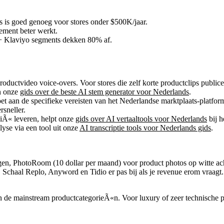
s is goed genoeg voor stores onder $500K/jaar.
ment beter werkt.
+ Klaviyo segments dekken 80% af.
oductvideo voice-overs. Voor stores die zelf korte productclips publi
in onze
gids over de beste AI stem generator voor Nederlands
.
t aan de specifieke vereisten van het Nederlandse marktplaats-platform: 
sneller.
giÃ« leveren, helpt onze
gids over AI vertaaltools voor Nederlands
bij h
lyse via een tool uit onze
AI transcriptie tools voor Nederlands gids
.
ngen, PhotoRoom (10 dollar per maand) voor product photos op witte a
. Schaal Replo, Anyword en Tidio er pas bij als je revenue erom vraagt.
an de mainstream productcategorieÃ«n. Voor luxury of zeer technische 