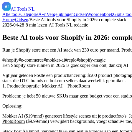
AI Tools NL
Alle tools
CategorieÃ«n
Vergelijkingen
Gidsen
Woordenboek
Gratis too
Home
/
Gidsen
/
Beste AI tools voor Shopify in 2026: complete stack
2026-04-28
·
8
min lezen
·
AI Tools NL redactie
Beste AI tools voor Shopify in 2026: compl
Run je Shopify store met een AI stack van 230 euro per maand. Prod
#
shopify
#
e-commerce
#
mokker-ai
#
replo
#
shopify-magic
Een Shopify store runnen in 2026 is goedkoper dan ooit, dankzij AI
Vijf jaar geleden kostte een productlancering: $500 product photogra
stack die DTC brands en bol.com sellers daadwerkelijk gebruiken.
1. Productfotografie: Mokker AI + PhotoRoom
Probleem:
je hebt 50 nieuwe SKUs maar geen budget voor een studio
Oplossing:
Mokker AI ($19/mnd) genereert lifestyle scenes uit je productfoto's. J
PhotoRoom
($9.99/mnd) verwijdert backgrounds, voegt schaduw toe, 
Stack kost $30/mnd, vervangt 80% van wat je vroeger aan een fotogra