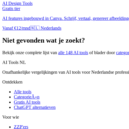
AI Design Tools
Gratis tier
AI features ingebouwd in Canva. Schrijf, vertaal, genereer afbeeldinge
Vanaf €12/mnd
🇳🇱 Nederlands
Niet gevonden wat je zoekt?
Bekijk onze complete lijst van
alle
148
AI tools
of blader door
catego
AI Tools NL
Onafhankelijke vergelijkingen van AI tools voor Nederlandse profess
Ontdekken
Alle tools
CategorieÃ«n
Gratis AI tools
ChatGPT alternatieven
Voor wie
ZZP'ers