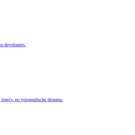
or developers.
, logo's, en typografische designs.