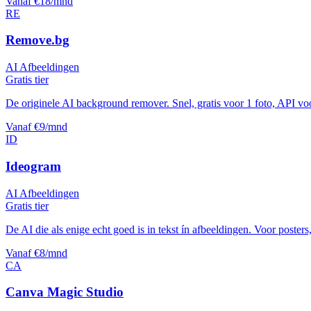
Vanaf €18/mnd
RE
Remove.bg
AI Afbeeldingen
Gratis tier
De originele AI background remover. Snel, gratis voor 1 foto, API vo
Vanaf €9/mnd
ID
Ideogram
AI Afbeeldingen
Gratis tier
De AI die als enige echt goed is in tekst ín afbeeldingen. Voor posters
Vanaf €8/mnd
CA
Canva Magic Studio