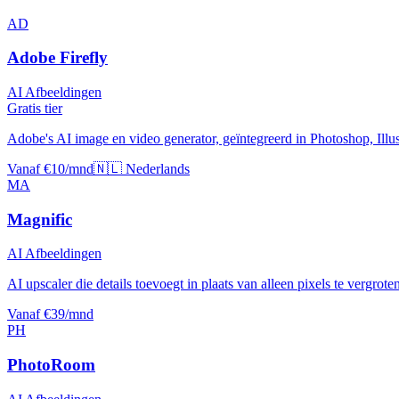
AD
Adobe Firefly
AI Afbeeldingen
Gratis tier
Adobe's AI image en video generator, geïntegreerd in Photoshop, Illus
Vanaf €10/mnd
🇳🇱 Nederlands
MA
Magnific
AI Afbeeldingen
AI upscaler die details toevoegt in plaats van alleen pixels te vergroten
Vanaf €39/mnd
PH
PhotoRoom