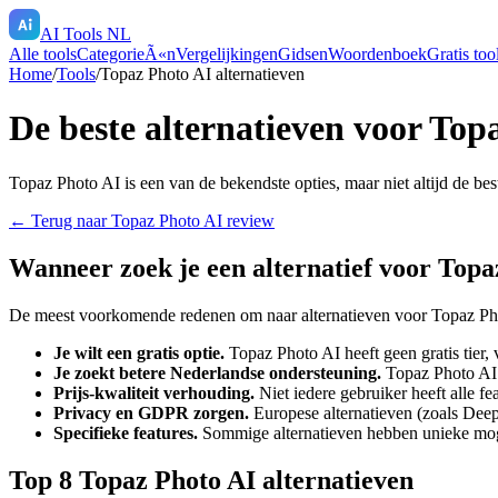
AI Tools NL
Alle tools
CategorieÃ«n
Vergelijkingen
Gidsen
Woordenboek
Gratis too
Home
/
Tools
/
Topaz Photo AI
alternatieven
De beste alternatieven voor
Topa
Topaz Photo AI
is een van de bekendste opties, maar niet altijd de be
← Terug naar
Topaz Photo AI
review
Wanneer zoek je een alternatief voor
Topa
De meest voorkomende redenen om naar alternatieven voor
Topaz Ph
Je wilt een gratis optie.
Topaz Photo AI
heeft geen gratis tier,
Je zoekt betere Nederlandse ondersteuning.
Topaz Photo AI
Prijs-kwaliteit verhouding.
Niet iedere gebruiker heeft alle f
Privacy en GDPR zorgen.
Europese alternatieven (zoals Deep
Specifieke features.
Sommige alternatieven hebben unieke mo
Top
8
Topaz Photo AI
alternatieven