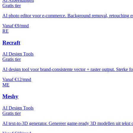
AI Afbeeldingen
Gratis tier
AI photo editor voor e-commerce. Background removal, retouching e
Vanaf €9/mnd
RE
Recraft
AI Design Tools
Gratis tier
AI design tool voor brand-consistente vector + raster output. Sterke 
Vanaf €12/mnd
ME
Meshy
AI Design Tools
Gratis tier
AI text-to-3D generator. Genereer game-ready 3D modellen uit tekst of