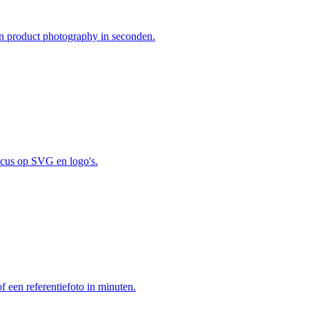
n product photography in seconden.
focus op SVG en logo's.
 een referentiefoto in minuten.