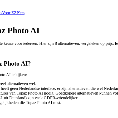
ls
Voor ZZP'ers
z Photo AI
ste keuze voor iedereen. Hier zijn
8
alternatieven, vergeleken op prijs, f
z Photo AI
?
oto AI
te kijken:
 veel alternatieven wel.
heeft geen Nederlandse interface, er zijn alternatieven die wel Nederlan
eatures van
Topaz Photo AI
nodig. Goedkopere alternatieven kunnen vo
L uit Duitsland) zijn vaak GDPR-vriendelijker.
gelijkheden die
Topaz Photo AI
mist.