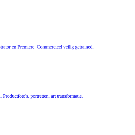
trator en Premiere. Commercieel veilig getrained.
. Productfoto's, portretten, art transformatie.