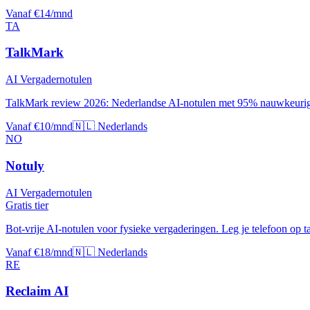
Vanaf €14/mnd
TA
TalkMark
AI Vergadernotulen
TalkMark review 2026: Nederlandse AI-notulen met 95% nauwkeurigh
Vanaf €10/mnd
🇳🇱 Nederlands
NO
Notuly
AI Vergadernotulen
Gratis tier
Bot-vrije AI-notulen voor fysieke vergaderingen. Leg je telefoon op taf
Vanaf €18/mnd
🇳🇱 Nederlands
RE
Reclaim AI