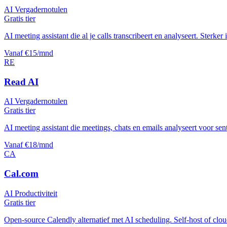
AI Vergadernotulen
Gratis tier
AI meeting assistant die al je calls transcribeert en analyseert. Sterke
Vanaf €15/mnd
RE
Read AI
AI Vergadernotulen
Gratis tier
AI meeting assistant die meetings, chats en emails analyseert voor sen
Vanaf €18/mnd
CA
Cal.com
AI Productiviteit
Gratis tier
Open-source Calendly alternatief met AI scheduling. Self-host of cloud