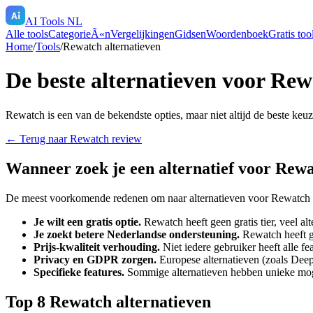
AI Tools NL
Alle tools
CategorieÃ«n
Vergelijkingen
Gidsen
Woordenboek
Gratis too
Home
/
Tools
/
Rewatch
alternatieven
De beste alternatieven voor
Rew
Rewatch
is een van de bekendste opties, maar niet altijd de beste keu
← Terug naar
Rewatch
review
Wanneer zoek je een alternatief voor
Rewa
De meest voorkomende redenen om naar alternatieven voor
Rewatch
Je wilt een gratis optie.
Rewatch
heeft geen gratis tier, veel al
Je zoekt betere Nederlandse ondersteuning.
Rewatch
heeft g
Prijs-kwaliteit verhouding.
Niet iedere gebruiker heeft alle f
Privacy en GDPR zorgen.
Europese alternatieven (zoals Deep
Specifieke features.
Sommige alternatieven hebben unieke mo
Top
8
Rewatch
alternatieven