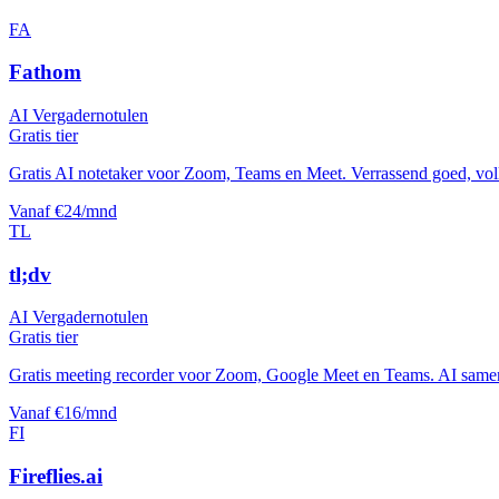
FA
Fathom
AI Vergadernotulen
Gratis tier
Gratis AI notetaker voor Zoom, Teams en Meet. Verrassend goed, voll
Vanaf €24/mnd
TL
tl;dv
AI Vergadernotulen
Gratis tier
Gratis meeting recorder voor Zoom, Google Meet en Teams. AI samenv
Vanaf €16/mnd
FI
Fireflies.ai