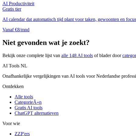
AI Productiviteit
Gratis tier
AI calendar dat automatisch tijd plant voor taken, gewoonten en focu
Vanaf €8/mnd
Niet gevonden wat je zoekt?
Bekijk onze complete lijst van
alle
148
AI tools
of blader door
catego
AI Tools NL
Onafhankelijke vergelijkingen van AI tools voor Nederlandse profess
Ontdekken
Alle tools
CategorieÃ«n
Gratis AI tools
ChatGPT alternatieven
Voor wie
ZZP'ers