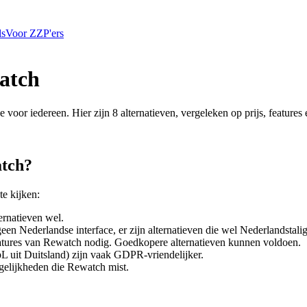
ls
Voor ZZP'ers
atch
ze voor iedereen. Hier zijn
8
alternatieven, vergeleken op prijs, features
tch
?
te kijken:
ternatieven wel.
een Nederlandse interface, er zijn alternatieven die wel Nederlandstalig
eatures van
Rewatch
nodig. Goedkopere alternatieven kunnen voldoen.
L uit Duitsland) zijn vaak GDPR-vriendelijker.
gelijkheden die
Rewatch
mist.