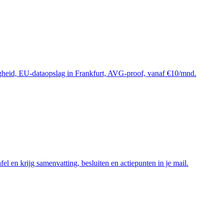
eid, EU-dataopslag in Frankfurt, AVG-proof, vanaf €10/mnd.
el en krijg samenvatting, besluiten en actiepunten in je mail.