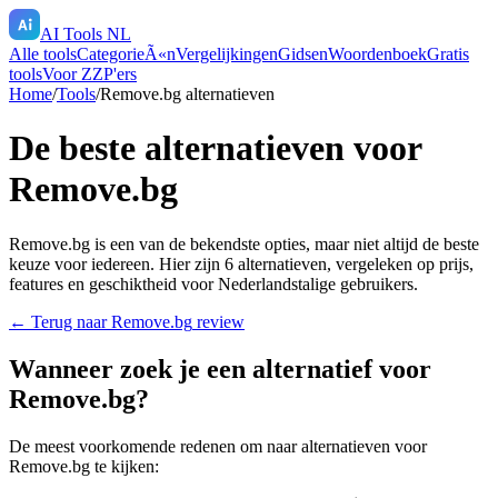
AI Tools NL
Alle tools
CategorieÃ«n
Vergelijkingen
Gidsen
Woordenboek
Gratis
tools
Voor ZZP'ers
Home
/
Tools
/
Remove.bg
alternatieven
De beste alternatieven voor
Remove.bg
Remove.bg
is een van de bekendste opties, maar niet altijd de beste
keuze voor iedereen. Hier zijn
6
alternatieven, vergeleken op prijs,
features en geschiktheid voor Nederlandstalige gebruikers.
← Terug naar
Remove.bg
review
Wanneer zoek je een alternatief voor
Remove.bg
?
De meest voorkomende redenen om naar alternatieven voor
Remove.bg
te kijken: