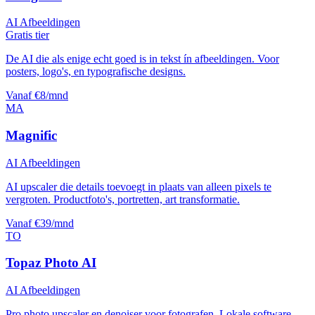
AI Afbeeldingen
Gratis tier
De AI die als enige echt goed is in tekst ín afbeeldingen. Voor
posters, logo's, en typografische designs.
Vanaf €8/mnd
MA
Magnific
AI Afbeeldingen
AI upscaler die details toevoegt in plaats van alleen pixels te
vergroten. Productfoto's, portretten, art transformatie.
Vanaf €39/mnd
TO
Topaz Photo AI
AI Afbeeldingen
Pro photo upscaler en denoiser voor fotografen. Lokale software,