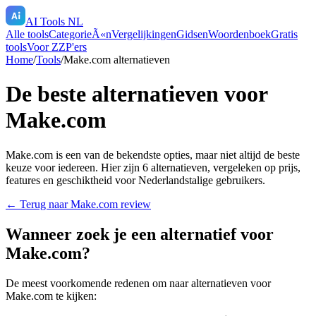
AI Tools NL
Alle tools
CategorieÃ«n
Vergelijkingen
Gidsen
Woordenboek
Gratis
tools
Voor ZZP'ers
Home
/
Tools
/
Make.com
alternatieven
De beste alternatieven voor
Make.com
Make.com
is een van de bekendste opties, maar niet altijd de beste
keuze voor iedereen. Hier zijn
6
alternatieven, vergeleken op prijs,
features en geschiktheid voor Nederlandstalige gebruikers.
← Terug naar
Make.com
review
Wanneer zoek je een alternatief voor
Make.com
?
De meest voorkomende redenen om naar alternatieven voor
Make.com
te kijken: