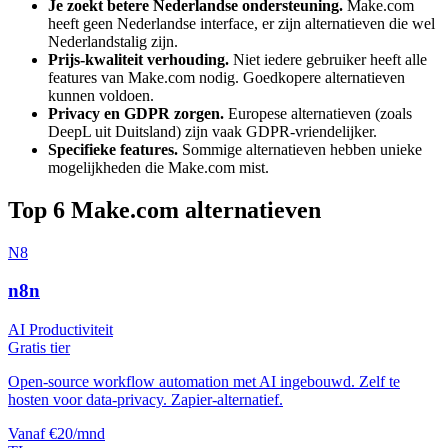
Je zoekt betere Nederlandse ondersteuning.
Make.com
heeft geen Nederlandse interface, er zijn alternatieven die wel
Nederlandstalig zijn.
Prijs-kwaliteit verhouding.
Niet iedere gebruiker heeft alle
features van
Make.com
nodig. Goedkopere alternatieven
kunnen voldoen.
Privacy en GDPR zorgen.
Europese alternatieven (zoals
DeepL uit Duitsland) zijn vaak GDPR-vriendelijker.
Specifieke features.
Sommige alternatieven hebben unieke
mogelijkheden die
Make.com
mist.
Top
6
Make.com
alternatieven
N8
n8n
AI Productiviteit
Gratis tier
Open-source workflow automation met AI ingebouwd. Zelf te
hosten voor data-privacy. Zapier-alternatief.
Vanaf €20/mnd