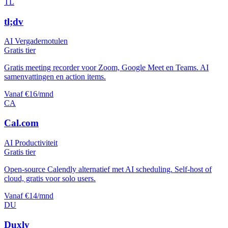
TL
tl;dv
AI Vergadernotulen
Gratis tier
Gratis meeting recorder voor Zoom, Google Meet en Teams. AI
samenvattingen en action items.
Vanaf €16/mnd
CA
Cal.com
AI Productiviteit
Gratis tier
Open-source Calendly alternatief met AI scheduling. Self-host of
cloud, gratis voor solo users.
Vanaf €14/mnd
DU
Duxly