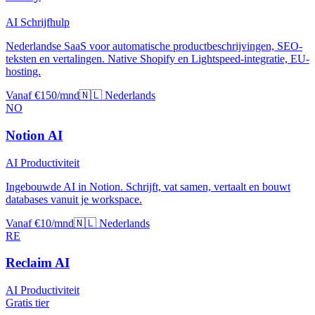
AI Schrijfhulp
Nederlandse SaaS voor automatische productbeschrijvingen, SEO-
teksten en vertalingen. Native Shopify en Lightspeed-integratie, EU-
hosting.
Vanaf €150/mnd
🇳🇱 Nederlands
NO
Notion AI
AI Productiviteit
Ingebouwde AI in Notion. Schrijft, vat samen, vertaalt en bouwt
databases vanuit je workspace.
Vanaf €10/mnd
🇳🇱 Nederlands
RE
Reclaim AI
AI Productiviteit
Gratis tier