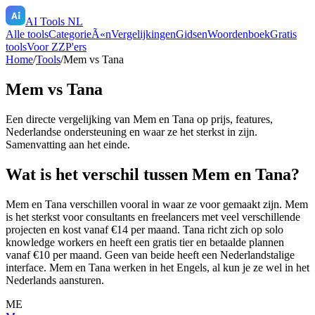
AI Tools NL
Alle tools
CategorieÃ«n
Vergelijkingen
Gidsen
Woordenboek
Gratis
tools
Voor ZZP'ers
Home
/
Tools
/
Mem
vs
Tana
Mem
vs
Tana
Een directe vergelijking van
Mem
en
Tana
op prijs, features,
Nederlandse ondersteuning en waar ze het sterkst in zijn.
Samenvatting aan het einde.
Wat is het verschil tussen Mem en Tana?
Mem en Tana verschillen vooral in waar ze voor gemaakt zijn. Mem
is het sterkst voor consultants en freelancers met veel verschillende
projecten en kost vanaf €14 per maand. Tana richt zich op solo
knowledge workers en heeft een gratis tier en betaalde plannen
vanaf €10 per maand. Geen van beide heeft een Nederlandstalige
interface. Mem en Tana werken in het Engels, al kun je ze wel in het
Nederlands aansturen.
ME