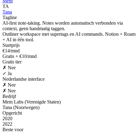
Mem
TA
Tana
Tagline
AI-first note-taking. Notes worden automatisch verbonden via
context, geen handmatig taggen.
Outliner workspace met supertags en AI commands. Notion + Roam
+ AI in één tool.
Startprijs
€14/mnd
Gratis + €10/mnd
Gratis tier
✗ Nee
✓ Ja
Nederlandse interface
✗ Nee
✗ Nee
Bedrijf
Mem Labs (Verenigde Staten)
Tana (Noorwegen)
Opgericht
2020
2022
Beste voor