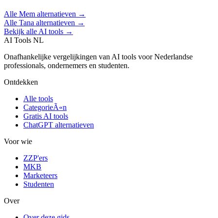
Alle
Mem
alternatieven →
Alle
Tana
alternatieven →
Bekijk alle AI tools →
AI Tools NL
Onafhankelijke vergelijkingen van AI tools voor Nederlandse
professionals, ondernemers en studenten.
Ontdekken
Alle tools
CategorieÃ«n
Gratis AI tools
ChatGPT alternatieven
Voor wie
ZZP'ers
MKB
Marketeers
Studenten
Over
Over deze gids