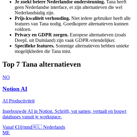
Je zoekt betere Nederlandse ondersteuning.
Tana
heeft
geen Nederlandse interface, er zijn alternatieven die wel
Nederlandstalig zijn.
Prijs-kwaliteit verhouding.
Niet iedere gebruiker heeft alle
features van
Tana
nodig. Goedkopere alternatieven kunnen
voldoen.
Privacy en GDPR zorgen.
Europese alternatieven (zoals
DeepL uit Duitsland) zijn vaak GDPR-vriendelijker.
Specifieke features.
Sommige alternatieven hebben unieke
mogelijkheden die
Tana
mist.
Top
7
Tana
alternatieven
NO
Notion AI
AI Productiviteit
Ingebouwde AI in Notion. Schrijft, vat samen, vertaalt en bouwt
databases vanuit je workspace.
Vanaf €10/mnd
🇳🇱 Nederlands
ME