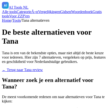
AI Tools NL
Alle tools
CategorieÃ«n
Vergelijkingen
Gidsen
Woordenboek
Gratis
tools
Voor ZZP'ers
Home
/
Tools
/
Tana
alternatieven
De beste alternatieven voor
Tana
Tana
is een van de bekendste opties, maar niet altijd de beste keuze
voor iedereen. Hier zijn
7
alternatieven, vergeleken op prijs, features
en geschiktheid voor Nederlandstalige gebruikers.
← Terug naar
Tana
review
Wanneer zoek je een alternatief voor
Tana
?
De meest voorkomende redenen om naar alternatieven voor
Tana
te
kijken: