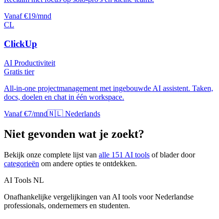
Vanaf €19/mnd
CL
ClickUp
AI Productiviteit
Gratis tier
All-in-one projectmanagement met ingebouwde AI assistent. Taken,
docs, doelen en chat in één workspace.
Vanaf €7/mnd
🇳🇱 Nederlands
Niet gevonden wat je zoekt?
Bekijk onze complete lijst van
alle
151
AI tools
of blader door
categorieën
om andere opties te ontdekken.
AI Tools NL
Onafhankelijke vergelijkingen van AI tools voor Nederlandse
professionals, ondernemers en studenten.