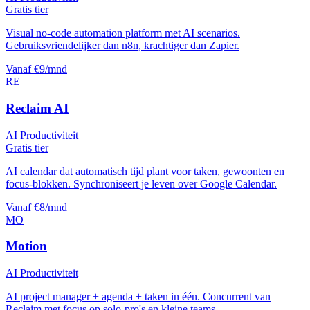
Gratis tier
Visual no-code automation platform met AI scenarios.
Gebruiksvriendelijker dan n8n, krachtiger dan Zapier.
Vanaf €9/mnd
RE
Reclaim AI
AI Productiviteit
Gratis tier
AI calendar dat automatisch tijd plant voor taken, gewoonten en
focus-blokken. Synchroniseert je leven over Google Calendar.
Vanaf €8/mnd
MO
Motion
AI Productiviteit
AI project manager + agenda + taken in één. Concurrent van
Reclaim met focus op solo-pro's en kleine teams.