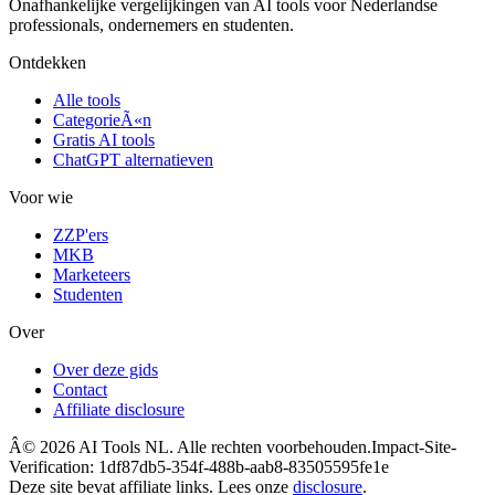
Onafhankelijke vergelijkingen van AI tools voor Nederlandse
professionals, ondernemers en studenten.
Ontdekken
Alle tools
CategorieÃ«n
Gratis AI tools
ChatGPT alternatieven
Voor wie
ZZP'ers
MKB
Marketeers
Studenten
Over
Over deze gids
Contact
Affiliate disclosure
Â©
2026
AI Tools NL. Alle rechten voorbehouden.
Impact-Site-
Verification: 1df87db5-354f-488b-aab8-83505595fe1e
Deze site bevat affiliate links. Lees onze
disclosure
.