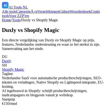
AI Tools NL
Alle tools
CategorieÃ«n
Vergelijkingen
Gidsen
Woordenboek
Gratis
tools
Voor ZZP'ers
Home
/
Tools
/
Duxly
vs
Shopify Magic
Duxly
vs
Shopify Magic
Een directe vergelijking van
Duxly
en
Shopify Magic
op prijs,
features, Nederlandse ondersteuning en waar ze het sterkst in zijn.
Samenvatting aan het einde.
DU
Duxly
SH
Shopify Magic
Tagline
Nederlandse SaaS voor automatische productbeschrijvingen, SEO-
teksten en vertalingen. Native Shopify en Lightspeed-integratie, EU-
hosting.
AI ingebouwd in Shopify: schrijft productbeschrijvingen,
mailcampagnes en blogposts vanuit je webshop.
Startprijs
€150/mnd