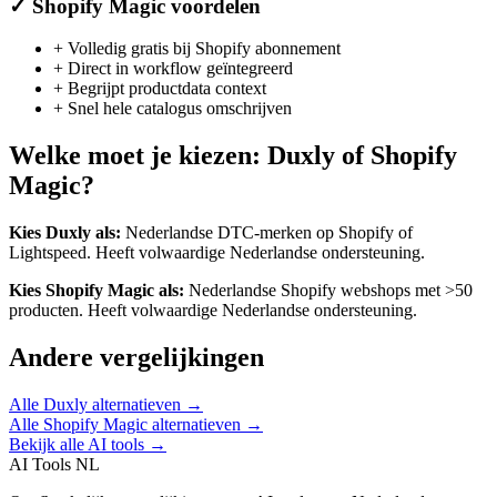
✓
Shopify Magic
voordelen
+
Volledig gratis bij Shopify abonnement
+
Direct in workflow geïntegreerd
+
Begrijpt productdata context
+
Snel hele catalogus omschrijven
Welke moet je kiezen:
Duxly
of
Shopify
Magic
?
Kies
Duxly
als:
Nederlandse DTC-merken op Shopify of
Lightspeed
.
Heeft volwaardige Nederlandse ondersteuning.
Kies
Shopify Magic
als:
Nederlandse Shopify webshops met >50
producten
.
Heeft volwaardige Nederlandse ondersteuning.
Andere vergelijkingen
Alle
Duxly
alternatieven →
Alle
Shopify Magic
alternatieven →
Bekijk alle AI tools →
AI Tools NL