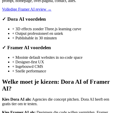
prompt, homepage, over-pagina, contact, alles.
Volledige
Framer AI
review →
✓
Dora AI
voordelen
+
3D effects zonder Three.js learning curve
+
Output professioneel en uniek
+
Publishable in 30 minuten
✓
Framer AI
voordelen
+
Mooiste default websites in no-code space
+
Designer-first UX
+
Ingebouwd CMS
+
Snelle performance
Welke moet je kiezen:
Dora AI
of
Framer
AI
?
Kies
Dora AI
als:
Agencies die concept pitchen
.
Dora AI heeft een
gratis tier om te testen.
Kies
Framer AI
als:
Designers die code willen vermijden
.
Framer