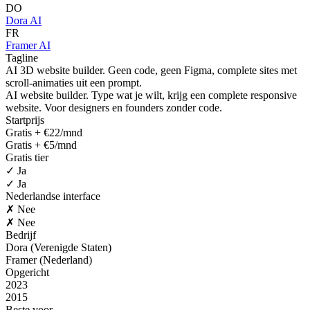
DO
Dora AI
FR
Framer AI
Tagline
AI 3D website builder. Geen code, geen Figma, complete sites met
scroll-animaties uit een prompt.
AI website builder. Type wat je wilt, krijg een complete responsive
website. Voor designers en founders zonder code.
Startprijs
Gratis + €22/mnd
Gratis + €5/mnd
Gratis tier
✓ Ja
✓ Ja
Nederlandse interface
✗ Nee
✗ Nee
Bedrijf
Dora (Verenigde Staten)
Framer (Nederland)
Opgericht
2023
2015
Beste voor