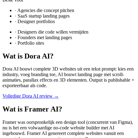
·
Agencies die concept pitchen
·
SaaS startup landing pages
·
Designer portfolios
·
Designers die code willen vermijden
·
Founders met landing pages
·
Portfolio sites
Wat is
Dora AI
?
Dora AI bouwt complete 3D websites uit een tekst prompt: kies een
industry, voeg branding toe, AI bouwt landing page met scroll-
animaties, parallax effects en 3D elementen. Output is publishable +
exporteerbaar als code.
Volledige
Dora AI
review →
Wat is
Framer AI
?
Framer was oorspronkelijk een design tool (concurrent van Figma),
nu is het een volwaardige no-code website builder met AI
ingebouwd. Framer AI genereert complete websites vanuit een