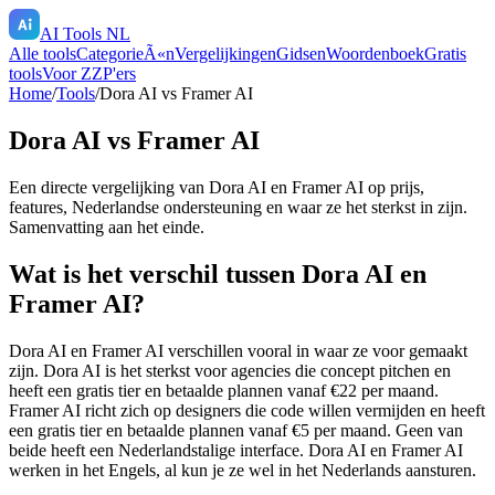
AI Tools NL
Alle tools
CategorieÃ«n
Vergelijkingen
Gidsen
Woordenboek
Gratis
tools
Voor ZZP'ers
Home
/
Tools
/
Dora AI
vs
Framer AI
Dora AI
vs
Framer AI
Een directe vergelijking van
Dora AI
en
Framer AI
op prijs,
features, Nederlandse ondersteuning en waar ze het sterkst in zijn.
Samenvatting aan het einde.
Wat is het verschil tussen Dora AI en
Framer AI?
Dora AI en Framer AI verschillen vooral in waar ze voor gemaakt
zijn. Dora AI is het sterkst voor agencies die concept pitchen en
heeft een gratis tier en betaalde plannen vanaf €22 per maand.
Framer AI richt zich op designers die code willen vermijden en heeft
een gratis tier en betaalde plannen vanaf €5 per maand. Geen van
beide heeft een Nederlandstalige interface. Dora AI en Framer AI
werken in het Engels, al kun je ze wel in het Nederlands aansturen.