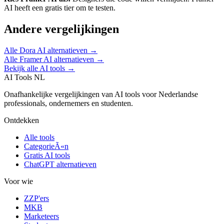
AI heeft een gratis tier om te testen.
Andere vergelijkingen
Alle
Dora AI
alternatieven →
Alle
Framer AI
alternatieven →
Bekijk alle AI tools →
AI Tools NL
Onafhankelijke vergelijkingen van AI tools voor Nederlandse
professionals, ondernemers en studenten.
Ontdekken
Alle tools
CategorieÃ«n
Gratis AI tools
ChatGPT alternatieven
Voor wie
ZZP'ers
MKB
Marketeers