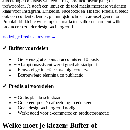
afbeeldingen op basis van een URL, productomschrijving of
trefwoorden. Je geeft een input en de tool maakt meerdere varianten
klaar voor Instagram, LinkedIn, Facebook en TikTok. Predis.ai biedt
ook een contentkalender, planningsfunctie en carousel-generator.
Populair bij kleine webshops en marketeers die snel content willen
produceren zonder design-achtergrond.
Volledige
Predis.ai
review →
✓
Buffer
voordelen
+
Genereus gratis plan: 3 accounts en 10 posts
+
AI-captionassistent werkt goed als startpunt
+
Eenvoudige interface, weinig leercurve
+
Betrouwbare planning en publicatie
✓
Predis.ai
voordelen
+
Gratis plan beschikbaar
+
Genereert post én afbeelding in één keer
+
Geen design-achtergrond nodig
+
Werkt goed voor e-commerce en productpromotie
Welke moet je kiezen:
Buffer
of