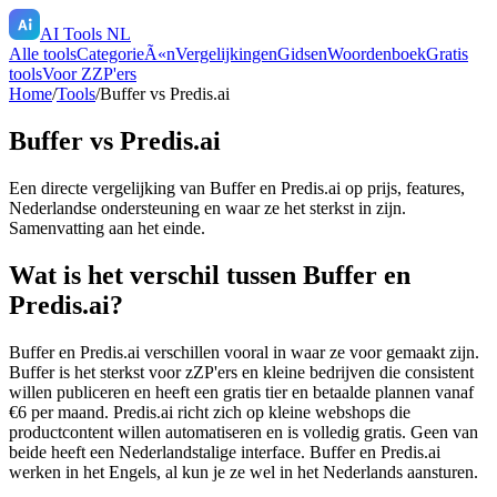
AI Tools NL
Alle tools
CategorieÃ«n
Vergelijkingen
Gidsen
Woordenboek
Gratis
tools
Voor ZZP'ers
Home
/
Tools
/
Buffer
vs
Predis.ai
Buffer
vs
Predis.ai
Een directe vergelijking van
Buffer
en
Predis.ai
op prijs, features,
Nederlandse ondersteuning en waar ze het sterkst in zijn.
Samenvatting aan het einde.
Wat is het verschil tussen Buffer en
Predis.ai?
Buffer en Predis.ai verschillen vooral in waar ze voor gemaakt zijn.
Buffer is het sterkst voor zZP'ers en kleine bedrijven die consistent
willen publiceren en heeft een gratis tier en betaalde plannen vanaf
€6 per maand. Predis.ai richt zich op kleine webshops die
productcontent willen automatiseren en is volledig gratis. Geen van
beide heeft een Nederlandstalige interface. Buffer en Predis.ai
werken in het Engels, al kun je ze wel in het Nederlands aansturen.