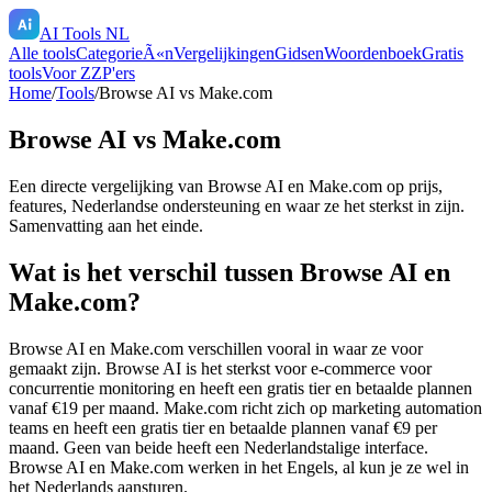
AI Tools NL
Alle tools
CategorieÃ«n
Vergelijkingen
Gidsen
Woordenboek
Gratis
tools
Voor ZZP'ers
Home
/
Tools
/
Browse AI
vs
Make.com
Browse AI
vs
Make.com
Een directe vergelijking van
Browse AI
en
Make.com
op prijs,
features, Nederlandse ondersteuning en waar ze het sterkst in zijn.
Samenvatting aan het einde.
Wat is het verschil tussen Browse AI en
Make.com?
Browse AI en Make.com verschillen vooral in waar ze voor
gemaakt zijn. Browse AI is het sterkst voor e-commerce voor
concurrentie monitoring en heeft een gratis tier en betaalde plannen
vanaf €19 per maand. Make.com richt zich op marketing automation
teams en heeft een gratis tier en betaalde plannen vanaf €9 per
maand. Geen van beide heeft een Nederlandstalige interface.
Browse AI en Make.com werken in het Engels, al kun je ze wel in
het Nederlands aansturen.