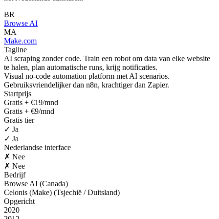
BR
Browse AI
MA
Make.com
Tagline
AI scraping zonder code. Train een robot om data van elke website
te halen, plan automatische runs, krijg notificaties.
Visual no-code automation platform met AI scenarios.
Gebruiksvriendelijker dan n8n, krachtiger dan Zapier.
Startprijs
Gratis + €19/mnd
Gratis + €9/mnd
Gratis tier
✓ Ja
✓ Ja
Nederlandse interface
✗ Nee
✗ Nee
Bedrijf
Browse AI (Canada)
Celonis (Make) (Tsjechië / Duitsland)
Opgericht
2020
2012