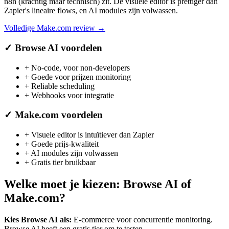
n8n (krachtig maar technisch) zit. De visuele editor is prettiger dan
Zapier's lineaire flows, en AI modules zijn volwassen.
Volledige
Make.com
review →
✓
Browse AI
voordelen
+
No-code, voor non-developers
+
Goede voor prijzen monitoring
+
Reliable scheduling
+
Webhooks voor integratie
✓
Make.com
voordelen
+
Visuele editor is intuïtiever dan Zapier
+
Goede prijs-kwaliteit
+
AI modules zijn volwassen
+
Gratis tier bruikbaar
Welke moet je kiezen:
Browse AI
of
Make.com
?
Kies
Browse AI
als:
E-commerce voor concurrentie monitoring
.
Browse AI heeft een gratis tier om te testen.