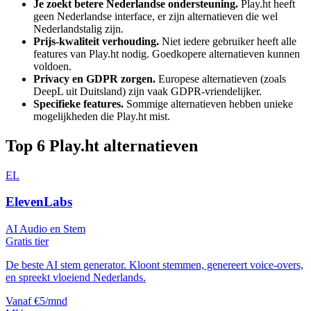
Je zoekt betere Nederlandse ondersteuning.
Play.ht
heeft
geen Nederlandse interface, er zijn alternatieven die wel
Nederlandstalig zijn.
Prijs-kwaliteit verhouding.
Niet iedere gebruiker heeft alle
features van
Play.ht
nodig. Goedkopere alternatieven kunnen
voldoen.
Privacy en GDPR zorgen.
Europese alternatieven (zoals
DeepL uit Duitsland) zijn vaak GDPR-vriendelijker.
Specifieke features.
Sommige alternatieven hebben unieke
mogelijkheden die
Play.ht
mist.
Top
6
Play.ht
alternatieven
EL
ElevenLabs
AI Audio en Stem
Gratis tier
De beste AI stem generator. Kloont stemmen, genereert voice-overs,
en spreekt vloeiend Nederlands.
Vanaf €5/mnd