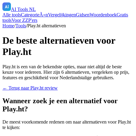
AI Tools NL
Alle tools
CategorieÃ«n
Vergelijkingen
Gidsen
Woordenboek
Gratis
tools
Voor ZZP'ers
Home
/
Tools
/
Play.ht
alternatieven
De beste alternatieven voor
Play.ht
Play.ht
is een van de bekendste opties, maar niet altijd de beste
keuze voor iedereen. Hier zijn
6
alternatieven, vergeleken op prijs,
features en geschiktheid voor Nederlandstalige gebruikers.
← Terug naar
Play.ht
review
Wanneer zoek je een alternatief voor
Play.ht
?
De meest voorkomende redenen om naar alternatieven voor
Play.ht
te kijken: