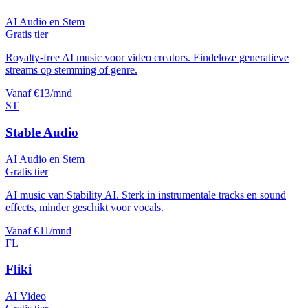
AI Audio en Stem
Gratis tier
Royalty-free AI music voor video creators. Eindeloze generatieve
streams op stemming of genre.
Vanaf €13/mnd
ST
Stable Audio
AI Audio en Stem
Gratis tier
AI music van Stability AI. Sterk in instrumentale tracks en sound
effects, minder geschikt voor vocals.
Vanaf €11/mnd
FL
Fliki
AI Video