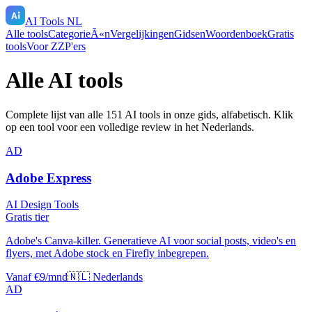
AI Tools NL
Alle tools
CategorieÃ«n
Vergelijkingen
Gidsen
Woordenboek
Gratis
tools
Voor ZZP'ers
Alle AI tools
Complete lijst van alle
151
AI tools in onze gids, alfabetisch. Klik
op een tool voor een volledige review in het Nederlands.
AD
Adobe Express
AI Design Tools
Gratis tier
Adobe's Canva-killer. Generatieve AI voor social posts, video's en
flyers, met Adobe stock en Firefly inbegrepen.
Vanaf €9/mnd
🇳🇱 Nederlands
AD