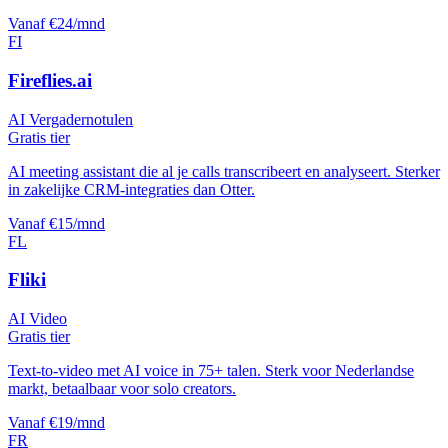
Vanaf €24/mnd
FI
Fireflies.ai
AI Vergadernotulen
Gratis tier
AI meeting assistant die al je calls transcribeert en analyseert. Sterker
in zakelijke CRM-integraties dan Otter.
Vanaf €15/mnd
FL
Fliki
AI Video
Gratis tier
Text-to-video met AI voice in 75+ talen. Sterk voor Nederlandse
markt, betaalbaar voor solo creators.
Vanaf €19/mnd
FR