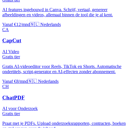
AI features ingebouwd in Canva. Schrijf, vertaal, genereer
afbeeldingen en videos, allemaal binnen de tool die je al kent.
Vanaf €12/mnd
🇳🇱 Nederlands
CA
CapCut
AI Video
Gratis tier
Gratis AI-videoeditor voor Reels, TikTok en Shorts. Automatische
ondertitels, script-generator en AI-effecten zonder abonnement.
Vanaf €8/mnd
🇳🇱 Nederlands
CH
ChatPDF
AI voor Onderzoek
Gratis tier
Praat met je PDFs. Upload onderzoeksrapporten, contracten, boeken