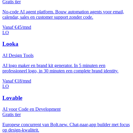
Gratis tier
No-code AI agent platform. Bouw automation agents voor email,
calendar, sales en customer support zonder code.
Vanaf €45/mnd
LO
Looka
AI Design Tools
AI logo maker en brand kit generator. In 5 minuten een
professioneel logo, in 30 minuten een complete brand identity.
Vanaf €18/mnd
LO
Lovable
AI voor Code en Development
Gratis tier
Europese concurrent van Bolt.new. Chat-naar-app builder met focus
op design-kwaliteit.