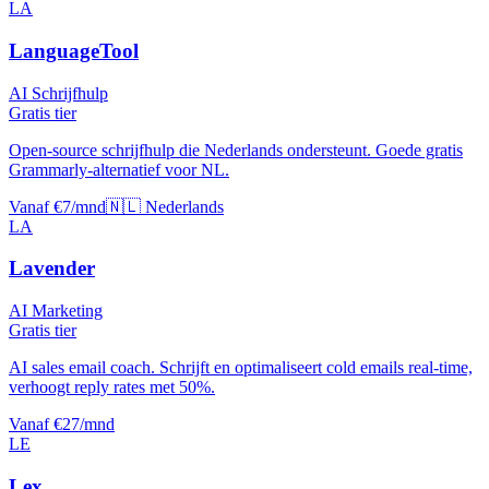
LA
LanguageTool
AI Schrijfhulp
Gratis tier
Open-source schrijfhulp die Nederlands ondersteunt. Goede gratis
Grammarly-alternatief voor NL.
Vanaf €7/mnd
🇳🇱 Nederlands
LA
Lavender
AI Marketing
Gratis tier
AI sales email coach. Schrijft en optimaliseert cold emails real-time,
verhoogt reply rates met 50%.
Vanaf €27/mnd
LE
Lex