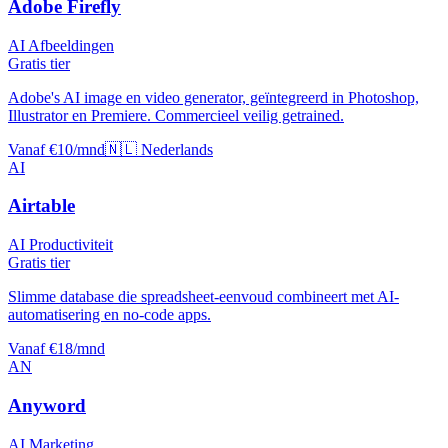
Adobe Firefly
AI Afbeeldingen
Gratis tier
Adobe's AI image en video generator, geïntegreerd in Photoshop,
Illustrator en Premiere. Commercieel veilig getrained.
Vanaf €10/mnd
🇳🇱 Nederlands
AI
Airtable
AI Productiviteit
Gratis tier
Slimme database die spreadsheet-eenvoud combineert met AI-
automatisering en no-code apps.
Vanaf €18/mnd
AN
Anyword
AI Marketing