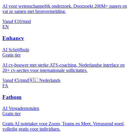
AI voor wetenschappelijk onderzoek. Doorzoekt 200M+ papers en
vat ze samen met bronvermelding.
Vanaf €10/mnd
EN
Enhancv
AI Schrijfhulp
Gratis tier
AI cv-bouwer met sterke ATS-coaching, Nederlandse interface en
20+ cv-secties voor internationale sollicitaties.
Vanaf €5/mnd
🇳🇱 Nederlands
FA
Fathom
AI Vergadernotulen
Gratis tier
Gratis AI notetaker voor Zoom, Teams en Meet. Verrassend goed,
volledig gratis voor individuen.