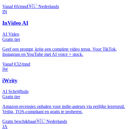
Vanaf €6/mnd
🇳🇱 Nederlands
IN
InVideo AI
AI Video
Gratis tier
Geef een prompt, krijg een complete video terug. Voor TikTok,
Instagram en YouTube met AI voice + stock.
Vanaf €32/mnd
IW
iWrity
AI Schrijfhulp
Gratis tier
Amazon-recensies ophalen voor indie-auteurs via eerlijke lezersruil.
Veilig, TOS-compliant en gratis te proberen.
Gratis beschikbaar
🇳🇱 Nederlands
JA