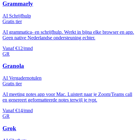
Grammarly
AI Schrijfhulp
Gratis tier
AI grammatica- en schrijfhulp. Werkt in bijna elke browser en app.
Geen native Nederlandse ondersteuning echter.
Vanaf €12/mnd
GR
Granola
AI Vergadernotulen
Gratis tier
AI meeting notes app voor Mac. Luistert naar je Zoom/Teams call
en genereert geformatteerde notes terwijl je typt.
Vanaf €14/mnd
GR
Grok