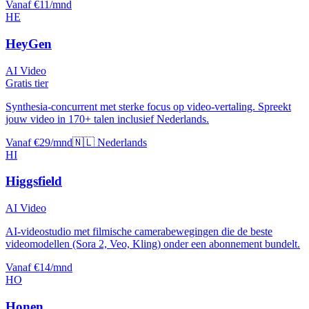
Vanaf €11/mnd
HE
HeyGen
AI Video
Gratis tier
Synthesia-concurrent met sterke focus op video-vertaling. Spreekt
jouw video in 170+ talen inclusief Nederlands.
Vanaf €29/mnd
🇳🇱 Nederlands
HI
Higgsfield
AI Video
AI-videostudio met filmische camerabewegingen die de beste
videomodellen (Sora 2, Veo, Kling) onder een abonnement bundelt.
Vanaf €14/mnd
HO
Honen