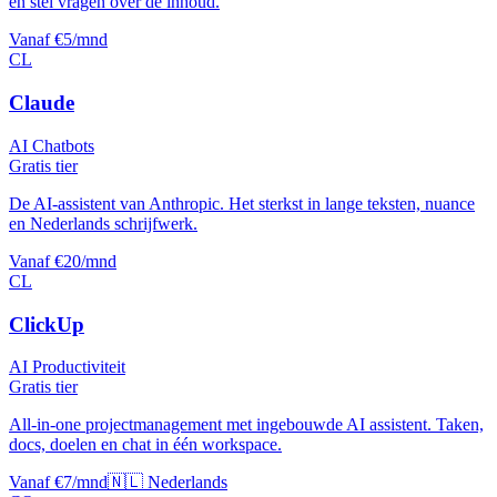
en stel vragen over de inhoud.
Vanaf €5/mnd
CL
Claude
AI Chatbots
Gratis tier
De AI-assistent van Anthropic. Het sterkst in lange teksten, nuance
en Nederlands schrijfwerk.
Vanaf €20/mnd
CL
ClickUp
AI Productiviteit
Gratis tier
All-in-one projectmanagement met ingebouwde AI assistent. Taken,
docs, doelen en chat in één workspace.
Vanaf €7/mnd
🇳🇱 Nederlands