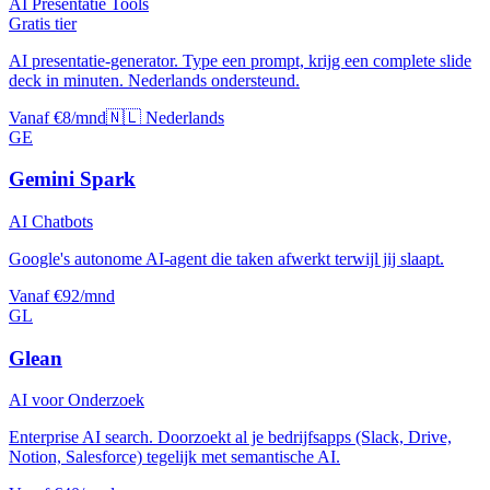
AI Presentatie Tools
Gratis tier
AI presentatie-generator. Type een prompt, krijg een complete slide
deck in minuten. Nederlands ondersteund.
Vanaf €8/mnd
🇳🇱 Nederlands
GE
Gemini Spark
AI Chatbots
Google's autonome AI-agent die taken afwerkt terwijl jij slaapt.
Vanaf €92/mnd
GL
Glean
AI voor Onderzoek
Enterprise AI search. Doorzoekt al je bedrijfsapps (Slack, Drive,
Notion, Salesforce) tegelijk met semantische AI.