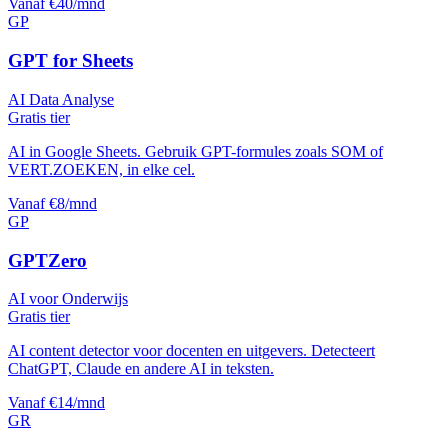
Vanaf €40/mnd
GP
GPT for Sheets
AI Data Analyse
Gratis tier
AI in Google Sheets. Gebruik GPT-formules zoals SOM of
VERT.ZOEKEN, in elke cel.
Vanaf €8/mnd
GP
GPTZero
AI voor Onderwijs
Gratis tier
AI content detector voor docenten en uitgevers. Detecteert
ChatGPT, Claude en andere AI in teksten.
Vanaf €14/mnd
GR