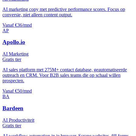
AI marketing copy met predictive performance scores. Focus op
conversie, niet alleen content output.
Vanaf €36/mnd
AP
Apollo.io
AI Marketing
Gratis tier
AI sales platform met 275M+ contact database, geautomatiseerde
outreach en CRM. Voor B2B sales teams die op schaal willen
prospecten.
Vanaf €50/mnd
BA
Bardeen
AI Productiviteit
Gratis tier
AI workflow automation in je browser. Scrape websites, fill forms