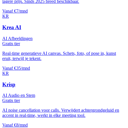
lagere prijs. Sinds 2025 breed beschikbaar.
Vanaf €7/mnd
KR
Krea AI
AI Afbeeldingen
Gratis tier
Real-time generatieve AI canvas. Schets, foto, of pose in, kunst
eruit, terwijl je tekent.
Vanaf €35/mnd
KR
Krisp
AI Audio en Stem
Gratis tier
AI noise cancellation voor calls. Verwijdert achtergrondgeluid en
accent in real-time, werkt in elke meeting tool.
Vanaf €8/mnd