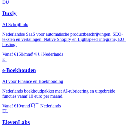
DU
Duxly
AI Schrijfhulp
Nederlandse SaaS voor automatische productbeschrijvingen, SEO-
teksten en vertalingen. Native Shopify en Lightspeed-integratie, EU-
hosting.
Vanaf €150/mnd
🇳🇱 Nederlands
E-
e-Boekhouden
AI voor Finance en Boekhouding
Nederlands boekhoudpakket met AI-rubricering en uitgebreide
functies vanaf 10 euro per maand.
Vanaf €10/mnd
🇳🇱 Nederlands
EL
ElevenLabs