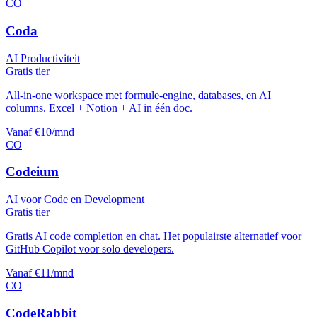
CO
Coda
AI Productiviteit
Gratis tier
All-in-one workspace met formule-engine, databases, en AI
columns. Excel + Notion + AI in één doc.
Vanaf €10/mnd
CO
Codeium
AI voor Code en Development
Gratis tier
Gratis AI code completion en chat. Het populairste alternatief voor
GitHub Copilot voor solo developers.
Vanaf €11/mnd
CO
CodeRabbit