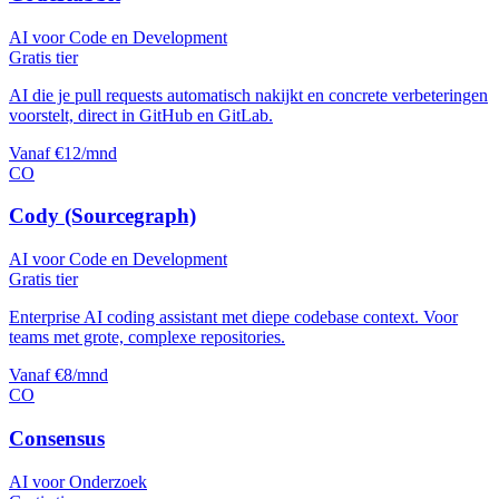
AI voor Code en Development
Gratis tier
AI die je pull requests automatisch nakijkt en concrete verbeteringen
voorstelt, direct in GitHub en GitLab.
Vanaf €12/mnd
CO
Cody (Sourcegraph)
AI voor Code en Development
Gratis tier
Enterprise AI coding assistant met diepe codebase context. Voor
teams met grote, complexe repositories.
Vanaf €8/mnd
CO
Consensus
AI voor Onderzoek