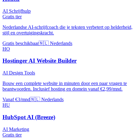
AI Schrijfhulp
Gratis tier
Nederlandse AI-schrijfcoach die je teksten verbetert op helderheid,
stijl en overtuigingskracht.
Gratis beschikbaar
🇳🇱 Nederlands
HO
Hostinger AI Website Builder
AI Design Tools
Bouw een complete website in minuten door een paar vragen te
beantwoorden. Inclusief hosting en domein vanaf €2,99/mnd.
Vanaf €3/mnd
🇳🇱 Nederlands
HU
HubSpot AI (Breeze)
AI Marketing
Gratis tier