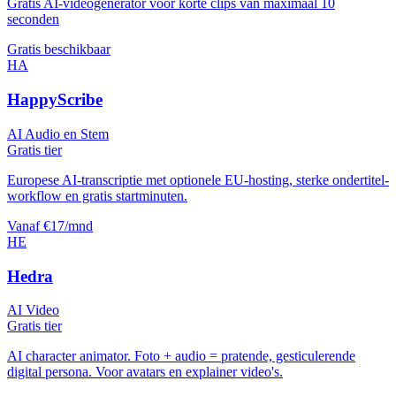
Gratis AI-videogenerator voor korte clips van maximaal 10
seconden
Gratis beschikbaar
HA
HappyScribe
AI Audio en Stem
Gratis tier
Europese AI-transcriptie met optionele EU-hosting, sterke ondertitel-
workflow en gratis startminuten.
Vanaf €17/mnd
HE
Hedra
AI Video
Gratis tier
AI character animator. Foto + audio = pratende, gesticulerende
digital persona. Voor avatars en explainer video's.