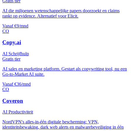
Gratis tier
AI die miljoenen wetenschappelijke papers doorzoekt en claims
rankt op evidence. Alternatief voor Elicit.
Vanaf €9/mnd
CO
Copy.ai
AI Schrijfhulp
Gratis tier
AI sales en marketing platform. Gestart als copywriting tool, nu een
Go-to-Market AI suite.
Vanaf €36/mnd
CO
Coveron
AI Productiviteit
NordVPN's alles-in-één digitale bescherming: VPN,
identiteitsbewaking, dark web alerts en malwarebeveiliging in één