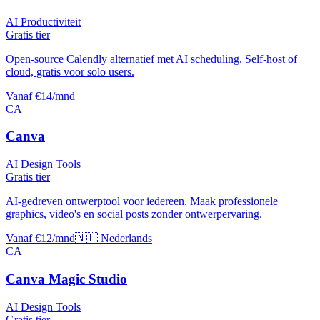
AI Productiviteit
Gratis tier
Open-source Calendly alternatief met AI scheduling. Self-host of
cloud, gratis voor solo users.
Vanaf €14/mnd
CA
Canva
AI Design Tools
Gratis tier
AI-gedreven ontwerptool voor iedereen. Maak professionele
graphics, video's en social posts zonder ontwerpervaring.
Vanaf €12/mnd
🇳🇱 Nederlands
CA
Canva Magic Studio
AI Design Tools
Gratis tier