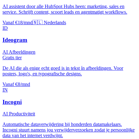
AI assistent door alle HubSpot Hubs heen: marketing, sales en
service. Schrijft content, scoort leads en agentmatigt workflows.
Vanaf €18/mnd
🇳🇱 Nederlands
ID
Ideogram
AI Afbeeldingen
Gratis tier
De AI die als enige echt goed is in tekst ín afbeeldingen. Voor
posters, logo's, en typografische designs.
Vanaf €8/mnd
IN
Incogni
AI Productiviteit
Automatische dataverwijdering bij honderden datamakelaars.
Incogni stuurt namens jou verwijderverzoeken zodat je persoonlijke
data van het internet verdwijnt.