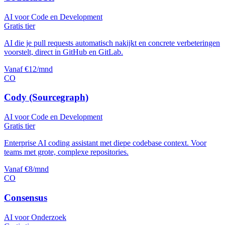
AI voor Code en Development
Gratis tier
AI die je pull requests automatisch nakijkt en concrete verbeteringen
voorstelt, direct in GitHub en GitLab.
Vanaf €12/mnd
CO
Cody (Sourcegraph)
AI voor Code en Development
Gratis tier
Enterprise AI coding assistant met diepe codebase context. Voor
teams met grote, complexe repositories.
Vanaf €8/mnd
CO
Consensus
AI voor Onderzoek