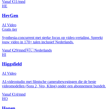
Vanaf €11/mnd
HE
HeyGen
AI Video
Gratis tier
Synthesia-concurrent met sterke focus op video-vertaling. Spreekt
jouw video in 170+ talen inclusief Nederlands.
Vanaf €29/mnd
🇳🇱 Nederlands
HI
Higgsfield
AI Video
AI-videostudio met filmische camerabewegingen die de beste
videomodellen (Sora 2, Veo, Kling) onder een abonnement bundelt.
Vanaf €14/mnd
HO
Honen