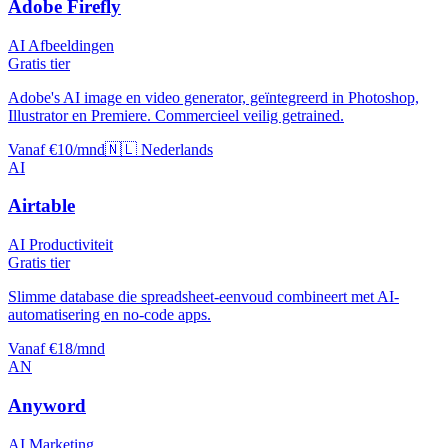
Adobe Firefly
AI Afbeeldingen
Gratis tier
Adobe's AI image en video generator, geïntegreerd in Photoshop,
Illustrator en Premiere. Commercieel veilig getrained.
Vanaf €10/mnd
🇳🇱 Nederlands
AI
Airtable
AI Productiviteit
Gratis tier
Slimme database die spreadsheet-eenvoud combineert met AI-
automatisering en no-code apps.
Vanaf €18/mnd
AN
Anyword
AI Marketing