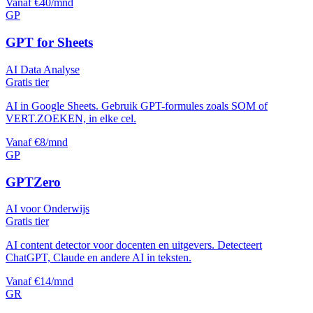
Vanaf €40/mnd
GP
GPT for Sheets
AI Data Analyse
Gratis tier
AI in Google Sheets. Gebruik GPT-formules zoals SOM of
VERT.ZOEKEN, in elke cel.
Vanaf €8/mnd
GP
GPTZero
AI voor Onderwijs
Gratis tier
AI content detector voor docenten en uitgevers. Detecteert
ChatGPT, Claude en andere AI in teksten.
Vanaf €14/mnd
GR