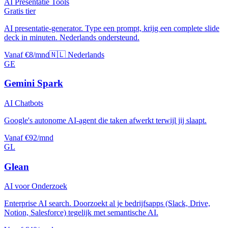
AI Presentatie Tools
Gratis tier
AI presentatie-generator. Type een prompt, krijg een complete slide
deck in minuten. Nederlands ondersteund.
Vanaf €8/mnd
🇳🇱 Nederlands
GE
Gemini Spark
AI Chatbots
Google's autonome AI-agent die taken afwerkt terwijl jij slaapt.
Vanaf €92/mnd
GL
Glean
AI voor Onderzoek
Enterprise AI search. Doorzoekt al je bedrijfsapps (Slack, Drive,
Notion, Salesforce) tegelijk met semantische AI.