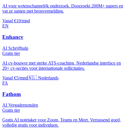
AI voor wetenschappelijk onderzoek. Doorzoekt 200M+ papers en
vat ze samen met bronvermelding.
Vanaf €10/mnd
EN
Enhancv
AI Schrijfhulp
Gratis tier
AI cv-bouwer met sterke ATS-coaching, Nederlandse interface en
20+ cv-secties voor internationale sollicitaties.
Vanaf €5/mnd
🇳🇱 Nederlands
FA
Fathom
AI Vergadernotulen
Gratis tier
Gratis AI notetaker voor Zoom, Teams en Meet. Verrassend goed,
volledig gratis voor individuen.