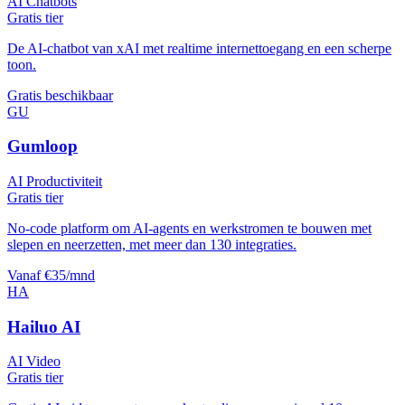
AI Chatbots
Gratis tier
De AI-chatbot van xAI met realtime internettoegang en een scherpe
toon.
Gratis beschikbaar
GU
Gumloop
AI Productiviteit
Gratis tier
No-code platform om AI-agents en werkstromen te bouwen met
slepen en neerzetten, met meer dan 130 integraties.
Vanaf €35/mnd
HA
Hailuo AI
AI Video
Gratis tier