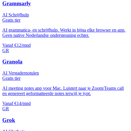
Grammarly
AI Schrijfhulp
Gratis tier
AI grammatica- en schrijfhulp. Werkt in bijna elke browser en app.
Geen native Nederlandse ondersteuning echter.
Vanaf €12/mnd
GR
Granola
AI Vergadernotulen
Gratis tier
AI meeting notes app voor Mac. Luistert naar je Zoom/Teams call
en genereert geformatteerde notes terwijl je typt.
Vanaf €14/mnd
GR
Grok