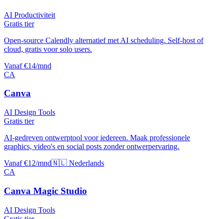
AI Productiviteit
Gratis tier
Open-source Calendly alternatief met AI scheduling. Self-host of
cloud, gratis voor solo users.
Vanaf €14/mnd
CA
Canva
AI Design Tools
Gratis tier
AI-gedreven ontwerptool voor iedereen. Maak professionele
graphics, video's en social posts zonder ontwerpervaring.
Vanaf €12/mnd
🇳🇱 Nederlands
CA
Canva Magic Studio
AI Design Tools
Gratis tier