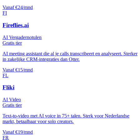
Vanaf €24/mnd
FI
Fireflies.ai
AI Vergadernotulen
Gratis tier
AI meeting assistant die al je calls transcribeert en analyseert. Sterker
in zakelijke CRM-integraties dan Otter.
Vanaf €15/mnd
FL
Fliki
AI Video
Gratis tier
Text-to-video met AI voice in 75+ talen. Sterk voor Nederlandse
markt, betaalbaar voor solo creators.
Vanaf €19/mnd
FR