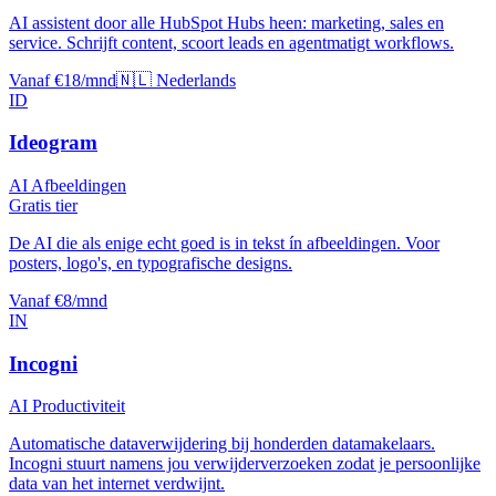
AI assistent door alle HubSpot Hubs heen: marketing, sales en
service. Schrijft content, scoort leads en agentmatigt workflows.
Vanaf €18/mnd
🇳🇱 Nederlands
ID
Ideogram
AI Afbeeldingen
Gratis tier
De AI die als enige echt goed is in tekst ín afbeeldingen. Voor
posters, logo's, en typografische designs.
Vanaf €8/mnd
IN
Incogni
AI Productiviteit
Automatische dataverwijdering bij honderden datamakelaars.
Incogni stuurt namens jou verwijderverzoeken zodat je persoonlijke
data van het internet verdwijnt.