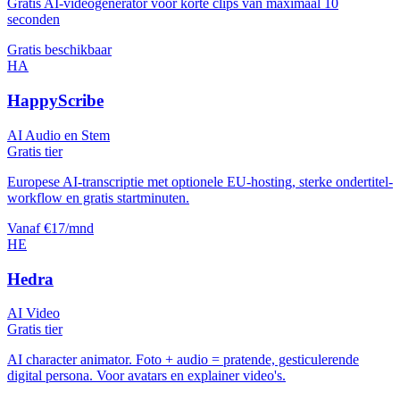
Gratis AI-videogenerator voor korte clips van maximaal 10
seconden
Gratis beschikbaar
HA
HappyScribe
AI Audio en Stem
Gratis tier
Europese AI-transcriptie met optionele EU-hosting, sterke ondertitel-
workflow en gratis startminuten.
Vanaf €17/mnd
HE
Hedra
AI Video
Gratis tier
AI character animator. Foto + audio = pratende, gesticulerende
digital persona. Voor avatars en explainer video's.