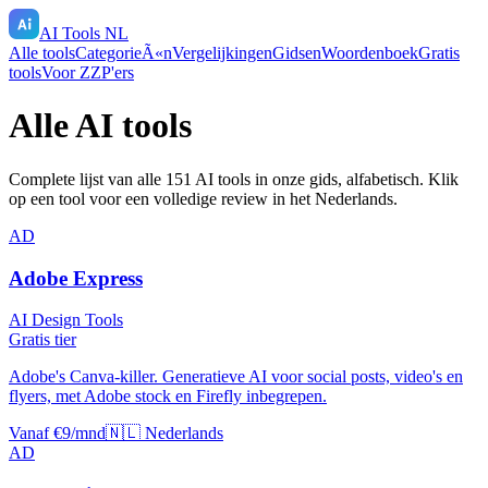
AI Tools NL
Alle tools
CategorieÃ«n
Vergelijkingen
Gidsen
Woordenboek
Gratis
tools
Voor ZZP'ers
Alle AI tools
Complete lijst van alle
151
AI tools in onze gids, alfabetisch. Klik
op een tool voor een volledige review in het Nederlands.
AD
Adobe Express
AI Design Tools
Gratis tier
Adobe's Canva-killer. Generatieve AI voor social posts, video's en
flyers, met Adobe stock en Firefly inbegrepen.
Vanaf €9/mnd
🇳🇱 Nederlands
AD