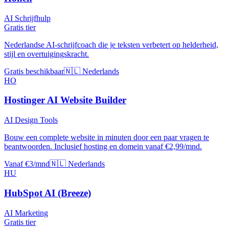
AI Schrijfhulp
Gratis tier
Nederlandse AI-schrijfcoach die je teksten verbetert op helderheid,
stijl en overtuigingskracht.
Gratis beschikbaar
🇳🇱 Nederlands
HO
Hostinger AI Website Builder
AI Design Tools
Bouw een complete website in minuten door een paar vragen te
beantwoorden. Inclusief hosting en domein vanaf €2,99/mnd.
Vanaf €3/mnd
🇳🇱 Nederlands
HU
HubSpot AI (Breeze)
AI Marketing
Gratis tier