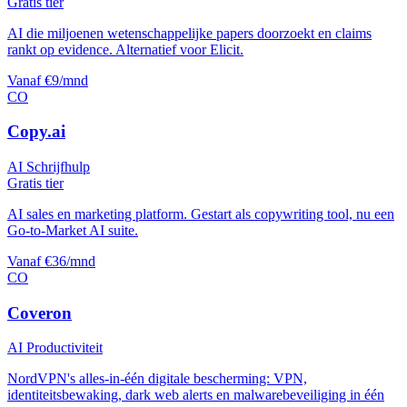
Gratis tier
AI die miljoenen wetenschappelijke papers doorzoekt en claims
rankt op evidence. Alternatief voor Elicit.
Vanaf €9/mnd
CO
Copy.ai
AI Schrijfhulp
Gratis tier
AI sales en marketing platform. Gestart als copywriting tool, nu een
Go-to-Market AI suite.
Vanaf €36/mnd
CO
Coveron
AI Productiviteit
NordVPN's alles-in-één digitale bescherming: VPN,
identiteitsbewaking, dark web alerts en malwarebeveiliging in één