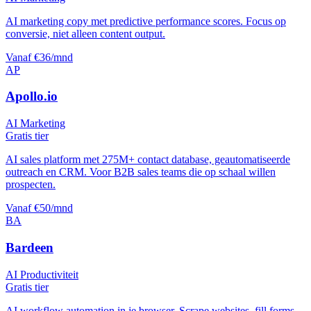
AI marketing copy met predictive performance scores. Focus op
conversie, niet alleen content output.
Vanaf €36/mnd
AP
Apollo.io
AI Marketing
Gratis tier
AI sales platform met 275M+ contact database, geautomatiseerde
outreach en CRM. Voor B2B sales teams die op schaal willen
prospecten.
Vanaf €50/mnd
BA
Bardeen
AI Productiviteit
Gratis tier
AI workflow automation in je browser. Scrape websites, fill forms