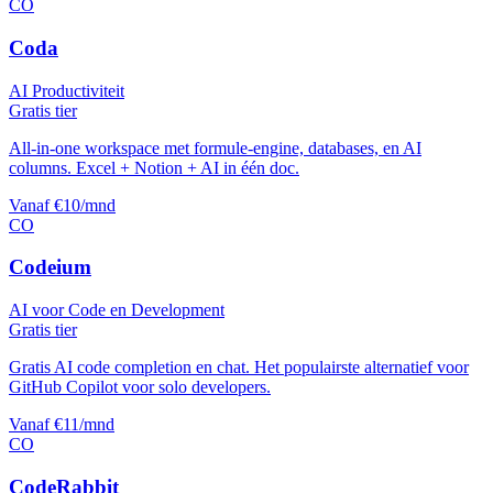
CO
Coda
AI Productiviteit
Gratis tier
All-in-one workspace met formule-engine, databases, en AI
columns. Excel + Notion + AI in één doc.
Vanaf €10/mnd
CO
Codeium
AI voor Code en Development
Gratis tier
Gratis AI code completion en chat. Het populairste alternatief voor
GitHub Copilot voor solo developers.
Vanaf €11/mnd
CO
CodeRabbit