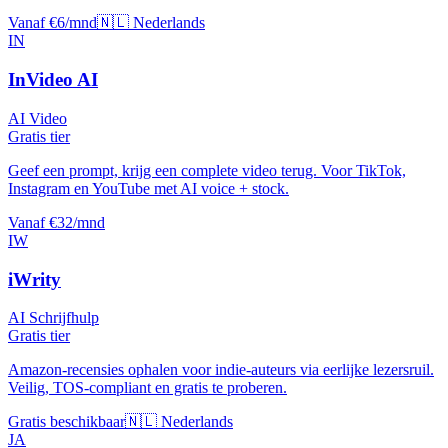
Vanaf €6/mnd
🇳🇱 Nederlands
IN
InVideo AI
AI Video
Gratis tier
Geef een prompt, krijg een complete video terug. Voor TikTok,
Instagram en YouTube met AI voice + stock.
Vanaf €32/mnd
IW
iWrity
AI Schrijfhulp
Gratis tier
Amazon-recensies ophalen voor indie-auteurs via eerlijke lezersruil.
Veilig, TOS-compliant en gratis te proberen.
Gratis beschikbaar
🇳🇱 Nederlands
JA