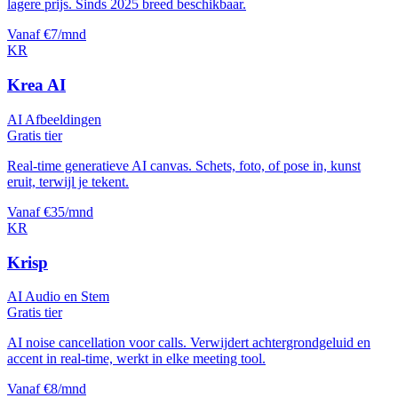
lagere prijs. Sinds 2025 breed beschikbaar.
Vanaf €7/mnd
KR
Krea AI
AI Afbeeldingen
Gratis tier
Real-time generatieve AI canvas. Schets, foto, of pose in, kunst
eruit, terwijl je tekent.
Vanaf €35/mnd
KR
Krisp
AI Audio en Stem
Gratis tier
AI noise cancellation voor calls. Verwijdert achtergrondgeluid en
accent in real-time, werkt in elke meeting tool.
Vanaf €8/mnd