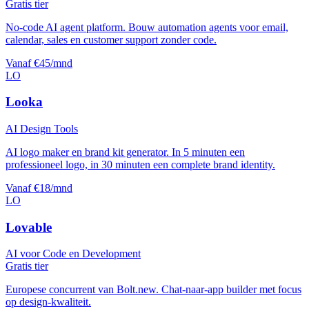
Gratis tier
No-code AI agent platform. Bouw automation agents voor email,
calendar, sales en customer support zonder code.
Vanaf €45/mnd
LO
Looka
AI Design Tools
AI logo maker en brand kit generator. In 5 minuten een
professioneel logo, in 30 minuten een complete brand identity.
Vanaf €18/mnd
LO
Lovable
AI voor Code en Development
Gratis tier
Europese concurrent van Bolt.new. Chat-naar-app builder met focus
op design-kwaliteit.