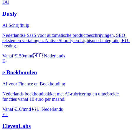
DU
Duxly
AI Schrijfhulp
Nederlandse SaaS voor automatische productbeschrijvingen, SEO-
teksten en vertalingen. Native Shopify en Lightspeed-integratie, EU-
hosting.
Vanaf €150/mnd
🇳🇱 Nederlands
E-
e-Boekhouden
AI voor Finance en Boekhouding
Nederlands boekhoudpakket met AI-rubricering en uitgebreide
functies vanaf 10 euro per maand.
Vanaf €10/mnd
🇳🇱 Nederlands
EL
ElevenLabs