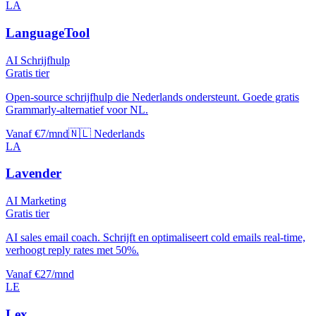
LA
LanguageTool
AI Schrijfhulp
Gratis tier
Open-source schrijfhulp die Nederlands ondersteunt. Goede gratis
Grammarly-alternatief voor NL.
Vanaf €7/mnd
🇳🇱 Nederlands
LA
Lavender
AI Marketing
Gratis tier
AI sales email coach. Schrijft en optimaliseert cold emails real-time,
verhoogt reply rates met 50%.
Vanaf €27/mnd
LE
Lex