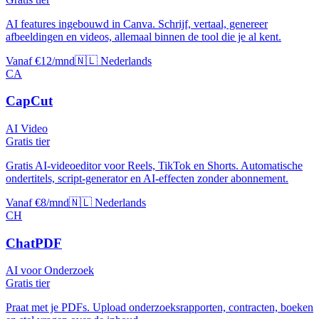
AI features ingebouwd in Canva. Schrijf, vertaal, genereer
afbeeldingen en videos, allemaal binnen de tool die je al kent.
Vanaf €12/mnd
🇳🇱 Nederlands
CA
CapCut
AI Video
Gratis tier
Gratis AI-videoeditor voor Reels, TikTok en Shorts. Automatische
ondertitels, script-generator en AI-effecten zonder abonnement.
Vanaf €8/mnd
🇳🇱 Nederlands
CH
ChatPDF
AI voor Onderzoek
Gratis tier
Praat met je PDFs. Upload onderzoeksrapporten, contracten, boeken