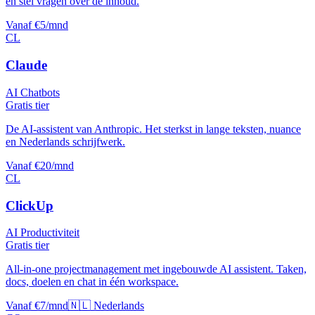
en stel vragen over de inhoud.
Vanaf €5/mnd
CL
Claude
AI Chatbots
Gratis tier
De AI-assistent van Anthropic. Het sterkst in lange teksten, nuance
en Nederlands schrijfwerk.
Vanaf €20/mnd
CL
ClickUp
AI Productiviteit
Gratis tier
All-in-one projectmanagement met ingebouwde AI assistent. Taken,
docs, doelen en chat in één workspace.
Vanaf €7/mnd
🇳🇱 Nederlands