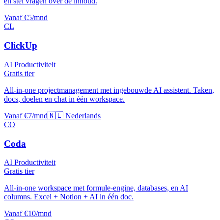
en stel vragen over de inhoud.
Vanaf €5/mnd
CL
ClickUp
AI Productiviteit
Gratis tier
All-in-one projectmanagement met ingebouwde AI assistent. Taken,
docs, doelen en chat in één workspace.
Vanaf €7/mnd
🇳🇱 Nederlands
CO
Coda
AI Productiviteit
Gratis tier
All-in-one workspace met formule-engine, databases, en AI
columns. Excel + Notion + AI in één doc.
Vanaf €10/mnd