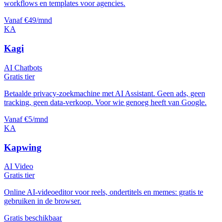
workflows en templates voor agencies.
Vanaf €49/mnd
KA
Kagi
AI Chatbots
Gratis tier
Betaalde privacy-zoekmachine met AI Assistant. Geen ads, geen
tracking, geen data-verkoop. Voor wie genoeg heeft van Google.
Vanaf €5/mnd
KA
Kapwing
AI Video
Gratis tier
Online AI-videoeditor voor reels, ondertitels en memes: gratis te
gebruiken in de browser.
Gratis beschikbaar