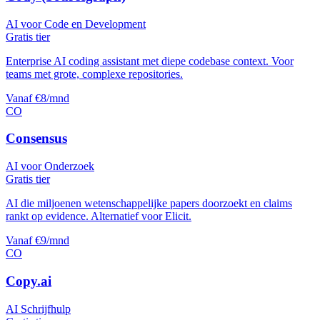
AI voor Code en Development
Gratis tier
Enterprise AI coding assistant met diepe codebase context. Voor
teams met grote, complexe repositories.
Vanaf €8/mnd
CO
Consensus
AI voor Onderzoek
Gratis tier
AI die miljoenen wetenschappelijke papers doorzoekt en claims
rankt op evidence. Alternatief voor Elicit.
Vanaf €9/mnd
CO
Copy.ai
AI Schrijfhulp