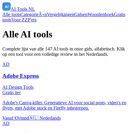
AI Tools NL
Alle tools
CategorieÃ«n
Vergelijkingen
Gidsen
Woordenboek
Gratis
tools
Voor ZZP'ers
Alle AI tools
Complete lijst van alle
147
AI tools in onze gids, alfabetisch. Klik
op een tool voor een volledige review in het Nederlands.
AD
Adobe Express
AI Design Tools
Gratis tier
Adobe's Canva-killer. Generatieve AI voor social posts, video's en
flyers, met Adobe stock en Firefly inbegrepen.
Vanaf €9/mnd
🇳🇱 Nederlands
AD