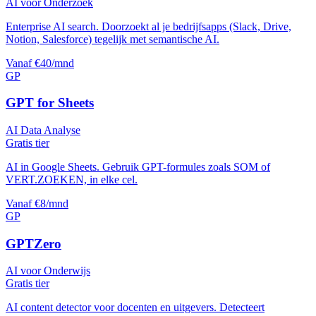
AI voor Onderzoek
Enterprise AI search. Doorzoekt al je bedrijfsapps (Slack, Drive,
Notion, Salesforce) tegelijk met semantische AI.
Vanaf €40/mnd
GP
GPT for Sheets
AI Data Analyse
Gratis tier
AI in Google Sheets. Gebruik GPT-formules zoals SOM of
VERT.ZOEKEN, in elke cel.
Vanaf €8/mnd
GP
GPTZero
AI voor Onderwijs
Gratis tier
AI content detector voor docenten en uitgevers. Detecteert