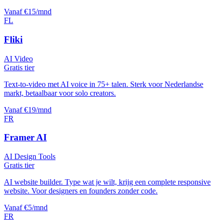
Vanaf €15/mnd
FL
Fliki
AI Video
Gratis tier
Text-to-video met AI voice in 75+ talen. Sterk voor Nederlandse
markt, betaalbaar voor solo creators.
Vanaf €19/mnd
FR
Framer AI
AI Design Tools
Gratis tier
AI website builder. Type wat je wilt, krijg een complete responsive
website. Voor designers en founders zonder code.
Vanaf €5/mnd
FR