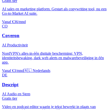
Gratis tier
AI sales en marketing platform. Gestart als copywriting tool, nu een
Go-to-Market AI suite.
Vanaf €36/mnd
CO
Coveron
AI Productiviteit
NordVPN's alles-in-één digitale bescherming: VPN,
identiteitsbewaking, dark web alerts en malwarebeveiliging in één
app.
Vanaf €3/mnd
🇳🇱 Nederlands
DE
Descript
AI Audio en Stem
Gratis tier
Video en podcast editor waarin je tekst bewerkt in plaats van