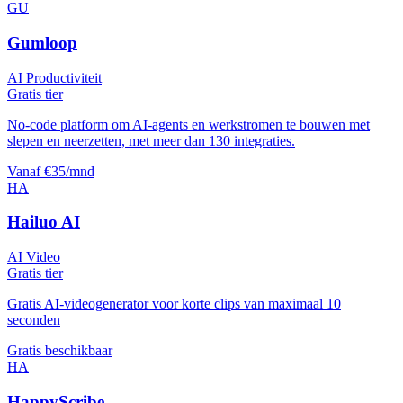
GU
Gumloop
AI Productiviteit
Gratis tier
No-code platform om AI-agents en werkstromen te bouwen met
slepen en neerzetten, met meer dan 130 integraties.
Vanaf €35/mnd
HA
Hailuo AI
AI Video
Gratis tier
Gratis AI-videogenerator voor korte clips van maximaal 10
seconden
Gratis beschikbaar
HA
HappyScribe