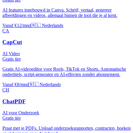
AI features ingebouwd in Canva. Schrijf, vertaal, genereer
afbeeldingen en videos, allemaal binnen de tool die je al kent.
Vanaf €12/mnd
🇳🇱 Nederlands
CA
CapCut
AI Video
Gratis tier
Gratis AI-videoeditor voor Reels, TikTok en Shorts. Automatische
ondertitels, script-generator en AI-effecten zonder abonnement.
Vanaf €8/mnd
🇳🇱 Nederlands
CH
ChatPDF
AI voor Onderzoek
Gratis tier
Praat met je PDFs. Upload onderzoeksrapporten, contracten, boeken