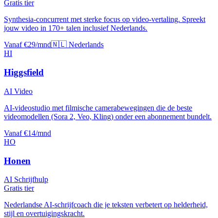
Gratis tier
Synthesia-concurrent met sterke focus op video-vertaling. Spreekt
jouw video in 170+ talen inclusief Nederlands.
Vanaf €29/mnd
🇳🇱 Nederlands
HI
Higgsfield
AI Video
AI-videostudio met filmische camerabewegingen die de beste
videomodellen (Sora 2, Veo, Kling) onder een abonnement bundelt.
Vanaf €14/mnd
HO
Honen
AI Schrijfhulp
Gratis tier
Nederlandse AI-schrijfcoach die je teksten verbetert op helderheid,
stijl en overtuigingskracht.