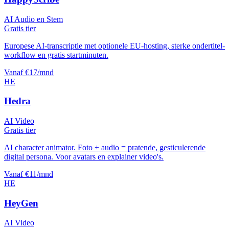
AI Audio en Stem
Gratis tier
Europese AI-transcriptie met optionele EU-hosting, sterke ondertitel-
workflow en gratis startminuten.
Vanaf €17/mnd
HE
Hedra
AI Video
Gratis tier
AI character animator. Foto + audio = pratende, gesticulerende
digital persona. Voor avatars en explainer video's.
Vanaf €11/mnd
HE
HeyGen
AI Video