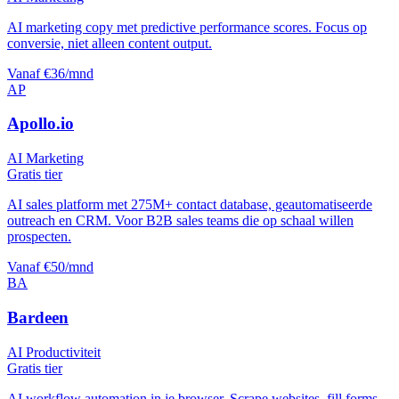
AI marketing copy met predictive performance scores. Focus op
conversie, niet alleen content output.
Vanaf €36/mnd
AP
Apollo.io
AI Marketing
Gratis tier
AI sales platform met 275M+ contact database, geautomatiseerde
outreach en CRM. Voor B2B sales teams die op schaal willen
prospecten.
Vanaf €50/mnd
BA
Bardeen
AI Productiviteit
Gratis tier
AI workflow automation in je browser. Scrape websites, fill forms