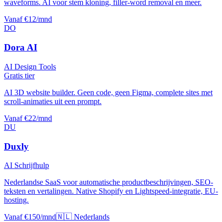
waveforms. AI voor stem kloning, filler-word removal en meer.
Vanaf €12/mnd
DO
Dora AI
AI Design Tools
Gratis tier
AI 3D website builder. Geen code, geen Figma, complete sites met
scroll-animaties uit een prompt.
Vanaf €22/mnd
DU
Duxly
AI Schrijfhulp
Nederlandse SaaS voor automatische productbeschrijvingen, SEO-
teksten en vertalingen. Native Shopify en Lightspeed-integratie, EU-
hosting.
Vanaf €150/mnd
🇳🇱 Nederlands