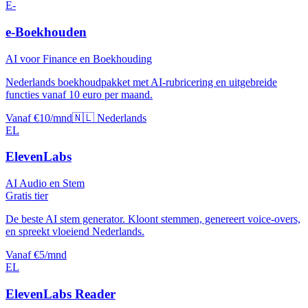
E-
e-Boekhouden
AI voor Finance en Boekhouding
Nederlands boekhoudpakket met AI-rubricering en uitgebreide
functies vanaf 10 euro per maand.
Vanaf €10/mnd
🇳🇱 Nederlands
EL
ElevenLabs
AI Audio en Stem
Gratis tier
De beste AI stem generator. Kloont stemmen, genereert voice-overs,
en spreekt vloeiend Nederlands.
Vanaf €5/mnd
EL
ElevenLabs Reader