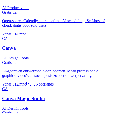
AI Productiviteit
Gratis tier
Open-source Calendly alternatief met AI scheduling. Self-host of
cloud, gratis voor solo users.
Vanaf €14/mnd
CA
Canva
AI Design Tools
Gratis tier
AI-gedreven ontwerptool voor iedereen. Maak professionele
graphics, video's en social posts zonder ontwerpervaring.
Vanaf €12/mnd
🇳🇱 Nederlands
CA
Canva Magic Studio
AI Design Tools
Gratis tier