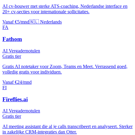
AI cv-bouwer met sterke ATS-coaching, Nederlandse interface en
20+ cv-secties voor internationale sollicitaties.
Vanaf €5/mnd
🇳🇱 Nederlands
FA
Fathom
AI Vergadernotulen
Gratis tier
Gratis AI notetaker voor Zoom, Teams en Meet. Verrassend goed,
volledig gratis voor individuen.
Vanaf €24/mnd
FI
Fireflies.ai
AI Vergadernotulen
Gratis tier
AI meeting assistant die al je calls transcribeert en analyseert. Sterker
in zakelijke CRM-integraties dan Otter.