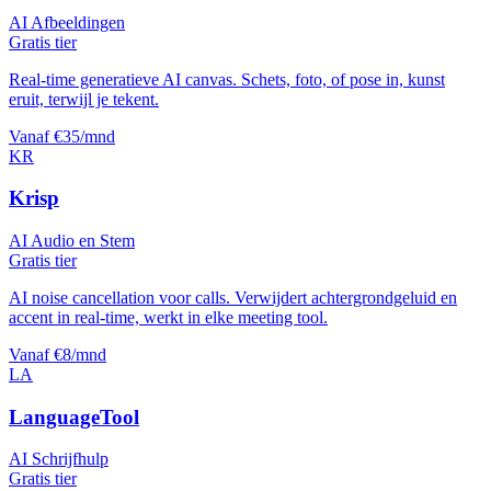
AI Afbeeldingen
Gratis tier
Real-time generatieve AI canvas. Schets, foto, of pose in, kunst
eruit, terwijl je tekent.
Vanaf €35/mnd
KR
Krisp
AI Audio en Stem
Gratis tier
AI noise cancellation voor calls. Verwijdert achtergrondgeluid en
accent in real-time, werkt in elke meeting tool.
Vanaf €8/mnd
LA
LanguageTool
AI Schrijfhulp
Gratis tier