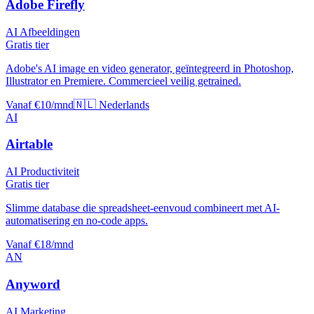
Adobe Firefly
AI Afbeeldingen
Gratis tier
Adobe's AI image en video generator, geïntegreerd in Photoshop,
Illustrator en Premiere. Commercieel veilig getrained.
Vanaf €10/mnd
🇳🇱 Nederlands
AI
Airtable
AI Productiviteit
Gratis tier
Slimme database die spreadsheet-eenvoud combineert met AI-
automatisering en no-code apps.
Vanaf €18/mnd
AN
Anyword
AI Marketing