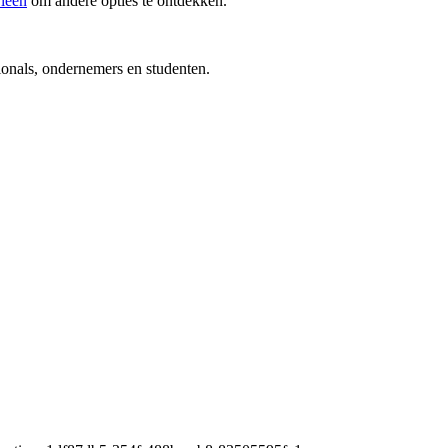
rieën
om andere opties te ontdekken.
ionals, ondernemers en studenten.