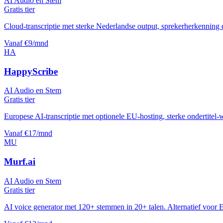
AI Audio en Stem
Gratis tier
Cloud-transcriptie met sterke Nederlandse output, sprekerherkenning e
Vanaf €9/mnd
HA
HappyScribe
AI Audio en Stem
Gratis tier
Europese AI-transcriptie met optionele EU-hosting, sterke ondertitel-
Vanaf €17/mnd
MU
Murf.ai
AI Audio en Stem
Gratis tier
AI voice generator met 120+ stemmen in 20+ talen. Alternatief voor 