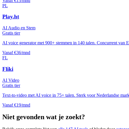
Vanaf €13/mnd
PL
Play.ht
AI Audio en Stem
Gratis tier
AI voice generator met 900+ stemmen in 140 talen. Concurrent van 
Vanaf €36/mnd
FL
Fliki
AI Video
Gratis tier
Text-to-video met AI voice in 75+ talen. Sterk voor Nederlandse markt
Vanaf €19/mnd
Niet gevonden wat je zoekt?