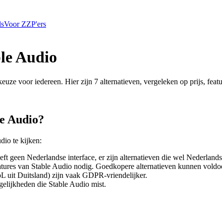
ls
Voor ZZP'ers
le Audio
 keuze voor iedereen. Hier zijn
7
alternatieven, vergeleken op prijs, fea
le Audio
?
udio
te kijken:
ft geen Nederlandse interface, er zijn alternatieven die wel Nederlandst
eatures van
Stable Audio
nodig. Goedkopere alternatieven kunnen voldo
L uit Duitsland) zijn vaak GDPR-vriendelijker.
gelijkheden die
Stable Audio
mist.