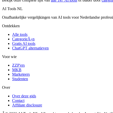
Bekijk onze complete lijst van
alle
147
AI tools
of blader door
catego
AI Tools NL
Onafhankelijke vergelijkingen van AI tools voor Nederlandse profess
Ontdekken
Alle tools
CategorieÃ«n
Gratis AI tools
ChatGPT alternatieven
Voor wie
ZZP'ers
MKB
Marketeers
Studenten
Over
Over deze gids
Contact
Affiliate disclosure