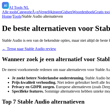
AI Tools NL
Alle tools
CategorieÃ«n
Vergelijkingen
Gidsen
Woordenboek
Gratis too
Home
/
Tools
/
Stable Audio
alternatieven
De beste alternatieven voor
Stab
Stable Audio
is een van de bekendste opties, maar niet altijd de beste
← Terug naar
Stable Audio
review
Wanneer zoek je een alternatief voor
Stab
De meest voorkomende redenen om naar alternatieven voor
Stable A
Je zoekt betere Nederlandse ondersteuning.
Stable Audio
hee
Prijs-kwaliteit verhouding.
Niet iedere gebruiker heeft alle f
Privacy en GDPR zorgen.
Europese alternatieven (zoals Deep
Specifieke features.
Sommige alternatieven hebben unieke mo
Top
7
Stable Audio
alternatieven