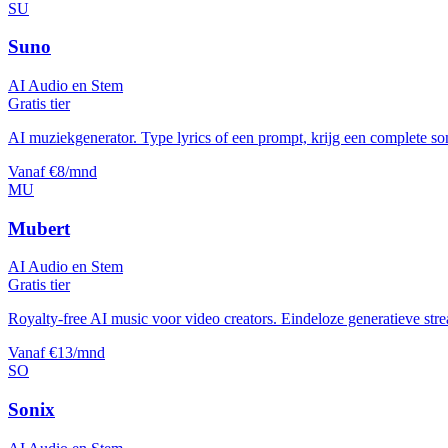
SU
Suno
AI Audio en Stem
Gratis tier
AI muziekgenerator. Type lyrics of een prompt, krijg een complete s
Vanaf €8/mnd
MU
Mubert
AI Audio en Stem
Gratis tier
Royalty-free AI music voor video creators. Eindeloze generatieve str
Vanaf €13/mnd
SO
Sonix