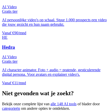
AI Video
Gratis tier
AI persoonlijke video's op schaal. Stuur 1.000 prospects een video
die jouw gezicht en hun naam gebruikt.
Vanaf €90/mnd
HE
Hedra
AI Video
Gratis tier
AI character animator. Foto + audio = pratende, gesticulerende
digital persona. Voor avatars en explainer video's.
Vanaf €11/mnd
Niet gevonden wat je zoekt?
Bekijk onze complete lijst van
alle
148
AI tools
of blader door
categorieën
om andere opties te ontdekken.