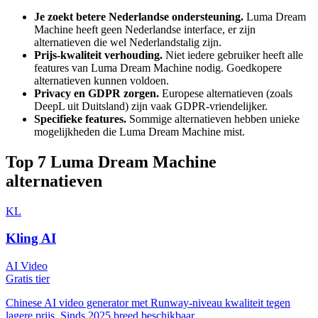
Je zoekt betere Nederlandse ondersteuning.
Luma Dream
Machine
heeft geen Nederlandse interface, er zijn
alternatieven die wel Nederlandstalig zijn.
Prijs-kwaliteit verhouding.
Niet iedere gebruiker heeft alle
features van
Luma Dream Machine
nodig. Goedkopere
alternatieven kunnen voldoen.
Privacy en GDPR zorgen.
Europese alternatieven (zoals
DeepL uit Duitsland) zijn vaak GDPR-vriendelijker.
Specifieke features.
Sommige alternatieven hebben unieke
mogelijkheden die
Luma Dream Machine
mist.
Top
7
Luma Dream Machine
alternatieven
KL
Kling AI
AI Video
Gratis tier
Chinese AI video generator met Runway-niveau kwaliteit tegen
lagere prijs. Sinds 2025 breed beschikbaar.