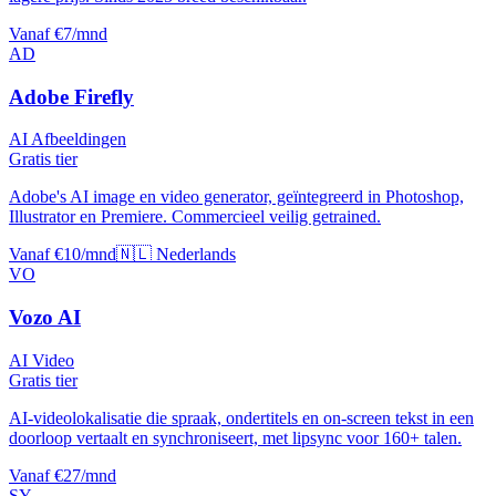
Vanaf €7/mnd
AD
Adobe Firefly
AI Afbeeldingen
Gratis tier
Adobe's AI image en video generator, geïntegreerd in Photoshop,
Illustrator en Premiere. Commercieel veilig getrained.
Vanaf €10/mnd
🇳🇱 Nederlands
VO
Vozo AI
AI Video
Gratis tier
AI-videolokalisatie die spraak, ondertitels en on-screen tekst in een
doorloop vertaalt en synchroniseert, met lipsync voor 160+ talen.
Vanaf €27/mnd
SY