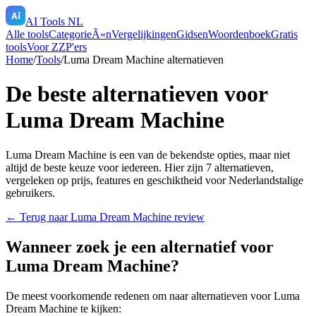
AI Tools NL
Alle tools
CategorieÃ«n
Vergelijkingen
Gidsen
Woordenboek
Gratis
tools
Voor ZZP'ers
Home
/
Tools
/
Luma Dream Machine
alternatieven
De beste alternatieven voor
Luma Dream Machine
Luma Dream Machine
is een van de bekendste opties, maar niet
altijd de beste keuze voor iedereen. Hier zijn
7
alternatieven,
vergeleken op prijs, features en geschiktheid voor Nederlandstalige
gebruikers.
← Terug naar
Luma Dream Machine
review
Wanneer zoek je een alternatief voor
Luma Dream Machine
?
De meest voorkomende redenen om naar alternatieven voor
Luma
Dream Machine
te kijken: