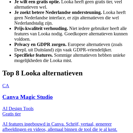
Je wilt een gratis optie.
Looka
heeft geen gratis tier, veel
alternatieven wel.
Je zoekt betere Nederlandse ondersteuning.
Looka
heeft
geen Nederlandse interface, er zijn alternatieven die wel
Nederlandstalig zijn.
Prijs-kwaliteit verhouding.
Niet iedere gebruiker heeft alle
features van
Looka
nodig. Goedkopere alternatieven kunnen
voldoen.
Privacy en GDPR zorgen.
Europese alternatieven (zoals
DeepL uit Duitsland) zijn vaak GDPR-vriendelijker.
Specifieke features.
Sommige alternatieven hebben unieke
mogelijkheden die
Looka
mist.
Top
8
Looka
alternatieven
CA
Canva Magic Studio
AI Design Tools
Gratis tier
AI features ingebouwd in Canva. Schrijf, vertaal, genereer
afbeeldingen en videos, allemaal binnen de tool die je al kent.