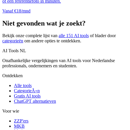
of een referentiefoto in minuten.
Vanaf €18/mnd
Niet gevonden wat je zoekt?
Bekijk onze complete lijst van
alle
151
AI tools
of blader door
categorieën
om andere opties te ontdekken.
AI Tools NL
Onafhankelijke vergelijkingen van AI tools voor Nederlandse
professionals, ondernemers en studenten.
Ontdekken
Alle tools
CategorieÃ«n
Gratis AI tools
ChatGPT alternatieven
Voor wie
ZZP'ers
MKB