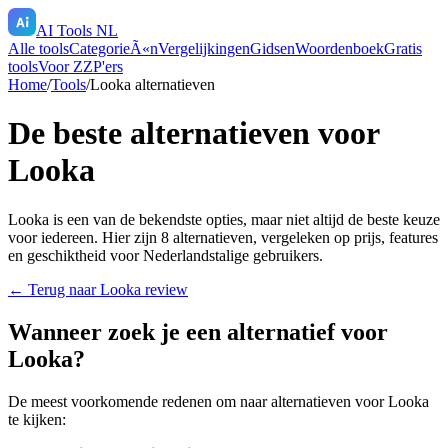
AI Tools NL
Alle tools
CategorieÃ«n
Vergelijkingen
Gidsen
Woordenboek
Gratis
tools
Voor ZZP'ers
Home
/
Tools
/
Looka
alternatieven
De beste alternatieven voor
Looka
Looka
is een van de bekendste opties, maar niet altijd de beste keuze
voor iedereen. Hier zijn
8
alternatieven, vergeleken op prijs, features
en geschiktheid voor Nederlandstalige gebruikers.
← Terug naar
Looka
review
Wanneer zoek je een alternatief voor
Looka
?
De meest voorkomende redenen om naar alternatieven voor
Looka
te kijken: