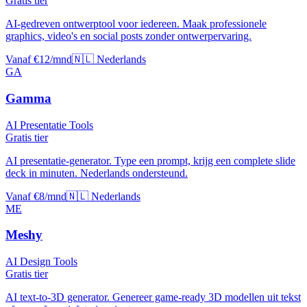
Gratis tier
AI-gedreven ontwerptool voor iedereen. Maak professionele
graphics, video's en social posts zonder ontwerpervaring.
Vanaf €12/mnd
🇳🇱 Nederlands
GA
Gamma
AI Presentatie Tools
Gratis tier
AI presentatie-generator. Type een prompt, krijg een complete slide
deck in minuten. Nederlands ondersteund.
Vanaf €8/mnd
🇳🇱 Nederlands
ME
Meshy
AI Design Tools
Gratis tier
AI text-to-3D generator. Genereer game-ready 3D modellen uit tekst