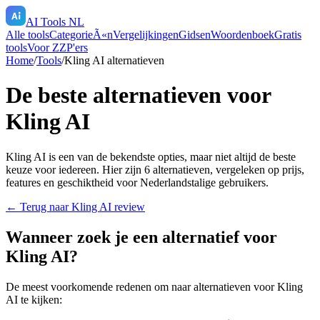
AI Tools NL
Alle tools
CategorieÃ«n
Vergelijkingen
Gidsen
Woordenboek
Gratis
tools
Voor ZZP'ers
Home
/
Tools
/
Kling AI
alternatieven
De beste alternatieven voor
Kling AI
Kling AI
is een van de bekendste opties, maar niet altijd de beste
keuze voor iedereen. Hier zijn
6
alternatieven, vergeleken op prijs,
features en geschiktheid voor Nederlandstalige gebruikers.
← Terug naar
Kling AI
review
Wanneer zoek je een alternatief voor
Kling AI
?
De meest voorkomende redenen om naar alternatieven voor
Kling
AI
te kijken: