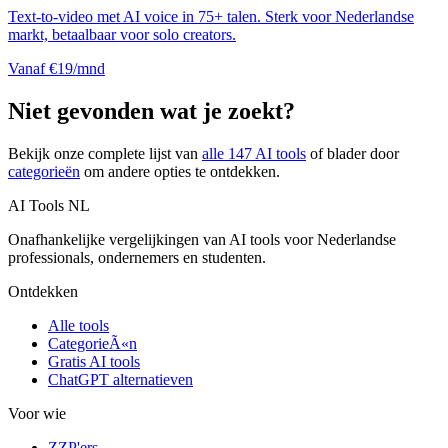
Text-to-video met AI voice in 75+ talen. Sterk voor Nederlandse
markt, betaalbaar voor solo creators.
Vanaf €19/mnd
Niet gevonden wat je zoekt?
Bekijk onze complete lijst van
alle
147
AI tools
of blader door
categorieën
om andere opties te ontdekken.
AI Tools NL
Onafhankelijke vergelijkingen van AI tools voor Nederlandse
professionals, ondernemers en studenten.
Ontdekken
Alle tools
CategorieÃ«n
Gratis AI tools
ChatGPT alternatieven
Voor wie
ZZP'ers