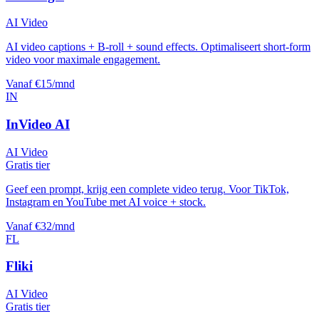
AI Video
AI video captions + B-roll + sound effects. Optimaliseert short-form
video voor maximale engagement.
Vanaf €15/mnd
IN
InVideo AI
AI Video
Gratis tier
Geef een prompt, krijg een complete video terug. Voor TikTok,
Instagram en YouTube met AI voice + stock.
Vanaf €32/mnd
FL
Fliki
AI Video
Gratis tier