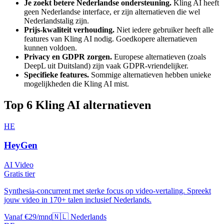
Je zoekt betere Nederlandse ondersteuning.
Kling AI
heeft
geen Nederlandse interface, er zijn alternatieven die wel
Nederlandstalig zijn.
Prijs-kwaliteit verhouding.
Niet iedere gebruiker heeft alle
features van
Kling AI
nodig. Goedkopere alternatieven
kunnen voldoen.
Privacy en GDPR zorgen.
Europese alternatieven (zoals
DeepL uit Duitsland) zijn vaak GDPR-vriendelijker.
Specifieke features.
Sommige alternatieven hebben unieke
mogelijkheden die
Kling AI
mist.
Top
6
Kling AI
alternatieven
HE
HeyGen
AI Video
Gratis tier
Synthesia-concurrent met sterke focus op video-vertaling. Spreekt
jouw video in 170+ talen inclusief Nederlands.
Vanaf €29/mnd
🇳🇱 Nederlands