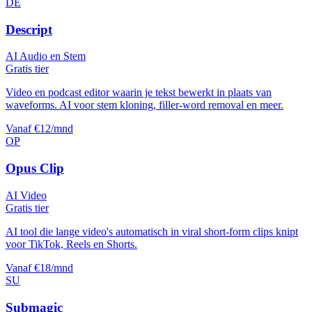
DE
Descript
AI Audio en Stem
Gratis tier
Video en podcast editor waarin je tekst bewerkt in plaats van
waveforms. AI voor stem kloning, filler-word removal en meer.
Vanaf €12/mnd
OP
Opus Clip
AI Video
Gratis tier
AI tool die lange video's automatisch in viral short-form clips knipt
voor TikTok, Reels en Shorts.
Vanaf €18/mnd
SU
Submagic