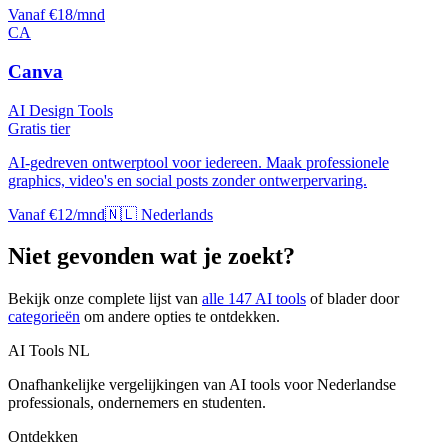
Vanaf €18/mnd
CA
Canva
AI Design Tools
Gratis tier
AI-gedreven ontwerptool voor iedereen. Maak professionele
graphics, video's en social posts zonder ontwerpervaring.
Vanaf €12/mnd
🇳🇱 Nederlands
Niet gevonden wat je zoekt?
Bekijk onze complete lijst van
alle
147
AI tools
of blader door
categorieën
om andere opties te ontdekken.
AI Tools NL
Onafhankelijke vergelijkingen van AI tools voor Nederlandse
professionals, ondernemers en studenten.
Ontdekken