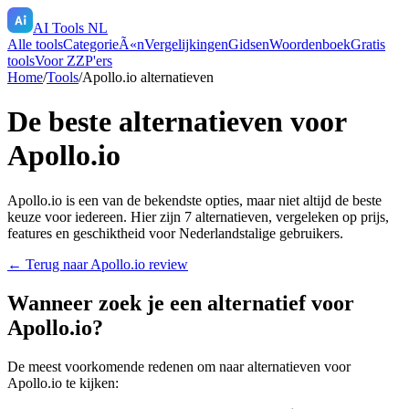
AI Tools NL
Alle tools
CategorieÃ«n
Vergelijkingen
Gidsen
Woordenboek
Gratis
tools
Voor ZZP'ers
Home
/
Tools
/
Apollo.io
alternatieven
De beste alternatieven voor
Apollo.io
Apollo.io
is een van de bekendste opties, maar niet altijd de beste
keuze voor iedereen. Hier zijn
7
alternatieven, vergeleken op prijs,
features en geschiktheid voor Nederlandstalige gebruikers.
← Terug naar
Apollo.io
review
Wanneer zoek je een alternatief voor
Apollo.io
?
De meest voorkomende redenen om naar alternatieven voor
Apollo.io
te kijken: