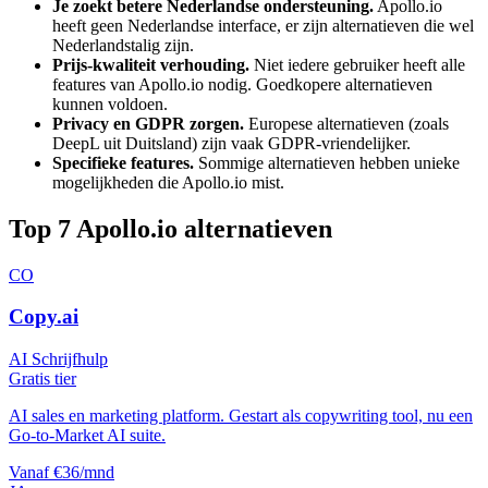
Je zoekt betere Nederlandse ondersteuning.
Apollo.io
heeft geen Nederlandse interface, er zijn alternatieven die wel
Nederlandstalig zijn.
Prijs-kwaliteit verhouding.
Niet iedere gebruiker heeft alle
features van
Apollo.io
nodig. Goedkopere alternatieven
kunnen voldoen.
Privacy en GDPR zorgen.
Europese alternatieven (zoals
DeepL uit Duitsland) zijn vaak GDPR-vriendelijker.
Specifieke features.
Sommige alternatieven hebben unieke
mogelijkheden die
Apollo.io
mist.
Top
7
Apollo.io
alternatieven
CO
Copy.ai
AI Schrijfhulp
Gratis tier
AI sales en marketing platform. Gestart als copywriting tool, nu een
Go-to-Market AI suite.
Vanaf €36/mnd