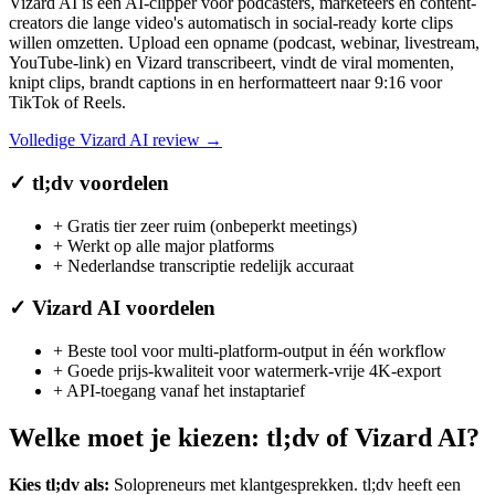
Vizard AI is een AI-clipper voor podcasters, marketeers en content-
creators die lange video's automatisch in social-ready korte clips
willen omzetten. Upload een opname (podcast, webinar, livestream,
YouTube-link) en Vizard transcribeert, vindt de viral momenten,
knipt clips, brandt captions in en herformatteert naar 9:16 voor
TikTok of Reels.
Volledige
Vizard AI
review →
✓
tl;dv
voordelen
+
Gratis tier zeer ruim (onbeperkt meetings)
+
Werkt op alle major platforms
+
Nederlandse transcriptie redelijk accuraat
✓
Vizard AI
voordelen
+
Beste tool voor multi-platform-output in één workflow
+
Goede prijs-kwaliteit voor watermerk-vrije 4K-export
+
API-toegang vanaf het instaptarief
Welke moet je kiezen:
tl;dv
of
Vizard AI
?
Kies
tl;dv
als:
Solopreneurs met klantgesprekken
.
tl;dv heeft een