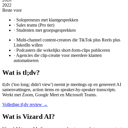
2022
Beste voor
·
Solopreneurs met klantgesprekken
·
Sales teams (Pro tier)
·
Studenten met groepsgesprekken
·
Multi-channel content-creators die TikTok plus Reels plus
LinkedIn willen
·
Podcasters die wekelijks short-form-clips publiceren
·
Agencies die clip-creatie voor meerdere klanten
automatiseren
Wat is
tl;dv
?
tl;dv ('too long; didn't view') neemt je meetings op en genereert AI
samenvattingen, action items en speaker-by-speaker transcripts.
Werkt met Zoom, Google Meet en Microsoft Teams.
Volledige
tl;dv
review →
Wat is
Vizard AI
?