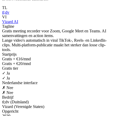
TL
tl;dv
VI
Vizard AI
Tagline
Gratis meeting recorder voor Zoom, Google Meet en Teams. AI
samenvattingen en action items.
Lange video's automatisch in viral TikTok-, Reels- en LinkedIn-
clips. Multi-platform-publicatie maakt het sterker dan losse clip-
tools.
Startprijs
Gratis + €16/mnd
Gratis + €20/mnd
Gratis tier
✓ Ja
✓ Ja
Nederlandse interface
✗ Nee
✗ Nee
Bedrijf
tl;dv (Duitsland)
Vizard (Verenigde Staten)
Opgericht
2020