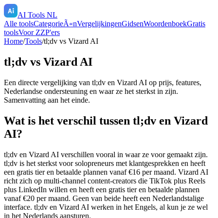
AI Tools NL
Alle tools
CategorieÃ«n
Vergelijkingen
Gidsen
Woordenboek
Gratis
tools
Voor ZZP'ers
Home
/
Tools
/
tl;dv
vs
Vizard AI
tl;dv
vs
Vizard AI
Een directe vergelijking van
tl;dv
en
Vizard AI
op prijs, features,
Nederlandse ondersteuning en waar ze het sterkst in zijn.
Samenvatting aan het einde.
Wat is het verschil tussen tl;dv en Vizard
AI?
tl;dv en Vizard AI verschillen vooral in waar ze voor gemaakt zijn.
tl;dv is het sterkst voor solopreneurs met klantgesprekken en heeft
een gratis tier en betaalde plannen vanaf €16 per maand. Vizard AI
richt zich op multi-channel content-creators die TikTok plus Reels
plus LinkedIn willen en heeft een gratis tier en betaalde plannen
vanaf €20 per maand. Geen van beide heeft een Nederlandstalige
interface. tl;dv en Vizard AI werken in het Engels, al kun je ze wel
in het Nederlands aansturen.