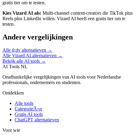
gratis tier om te testen.
Kies
Vizard AI
als:
Multi-channel content-creators die TikTok plus
Reels plus LinkedIn willen
.
Vizard AI heeft een gratis tier om te
testen.
Andere vergelijkingen
Alle
tl;dv
alternatieven →
Alle
Vizard AI
alternatieven →
Bekijk alle AI tools →
AI Tools NL
Onafhankelijke vergelijkingen van AI tools voor Nederlandse
professionals, ondernemers en studenten.
Ontdekken
Alle tools
CategorieÃ«n
Gratis AI tools
ChatGPT alternatieven
Voor wie