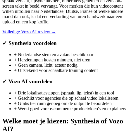
spraak vertaalt, lipsync uitvoert, ondertitels genereert en zelfs on-
screen tekst in beeld vervangt. Voor merken die hun videocontent
willen uitrollen naar Nederlandse, Duitse, Franse of welke andere
markt dan ook, is dat een verkorting van uren handwerk naar een
upload en een kop koffie.
Volledige
Vozo AI
review →
✓
Synthesia
voordelen
+
Nederlandse stem en avatars beschikbaar
+
Herzieningen kosten minuten, niet uren
+
Geen camera, licht, acteur nodig
+
Uitstekend voor schaalbare training content
✓
Vozo AI
voordelen
+
Drie lokalisatiestappen (spraak, lip, tekst) in een tool
+
Geschikt voor agencies die op schaal video lokaliseren
+
Gratis tier ruim genoeg om de output te beoordelen
+
Werkt goed voor e-commerce productvideo's en explainers
Welke moet je kiezen:
Synthesia
of
Vozo
AI
?