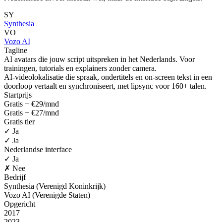
SY
Synthesia
VO
Vozo AI
Tagline
AI avatars die jouw script uitspreken in het Nederlands. Voor
trainingen, tutorials en explainers zonder camera.
AI-videolokalisatie die spraak, ondertitels en on-screen tekst in een
doorloop vertaalt en synchroniseert, met lipsync voor 160+ talen.
Startprijs
Gratis + €29/mnd
Gratis + €27/mnd
Gratis tier
✓ Ja
✓ Ja
Nederlandse interface
✓ Ja
✗ Nee
Bedrijf
Synthesia (Verenigd Koninkrijk)
Vozo AI (Verenigde Staten)
Opgericht
2017
2023