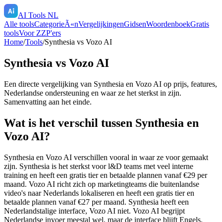
AI Tools NL
Alle tools
CategorieÃ«n
Vergelijkingen
Gidsen
Woordenboek
Gratis
tools
Voor ZZP'ers
Home
/
Tools
/
Synthesia
vs
Vozo AI
Synthesia
vs
Vozo AI
Een directe vergelijking van
Synthesia
en
Vozo AI
op prijs, features,
Nederlandse ondersteuning en waar ze het sterkst in zijn.
Samenvatting aan het einde.
Wat is het verschil tussen Synthesia en
Vozo AI?
Synthesia en Vozo AI verschillen vooral in waar ze voor gemaakt
zijn. Synthesia is het sterkst voor l&D teams met veel interne
training en heeft een gratis tier en betaalde plannen vanaf €29 per
maand. Vozo AI richt zich op marketingteams die buitenlandse
video's naar Nederlands lokaliseren en heeft een gratis tier en
betaalde plannen vanaf €27 per maand. Synthesia heeft een
Nederlandstalige interface, Vozo AI niet. Vozo AI begrijpt
Nederlandse invoer meestal wel, maar de interface blijft Engels.