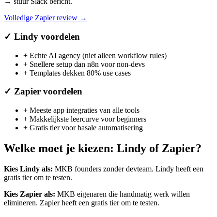
→ stuur Slack bericht.
Volledige
Zapier
review →
✓
Lindy
voordelen
+
Echte AI agency (niet alleen workflow rules)
+
Snellere setup dan n8n voor non-devs
+
Templates dekken 80% use cases
✓
Zapier
voordelen
+
Meeste app integraties van alle tools
+
Makkelijkste leercurve voor beginners
+
Gratis tier voor basale automatisering
Welke moet je kiezen:
Lindy
of
Zapier
?
Kies
Lindy
als:
MKB founders zonder devteam
.
Lindy heeft een
gratis tier om te testen.
Kies
Zapier
als:
MKB eigenaren die handmatig werk willen
elimineren
.
Zapier heeft een gratis tier om te testen.