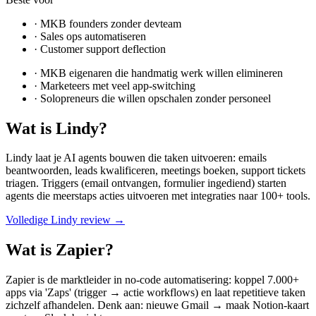
·
MKB founders zonder devteam
·
Sales ops automatiseren
·
Customer support deflection
·
MKB eigenaren die handmatig werk willen elimineren
·
Marketeers met veel app-switching
·
Solopreneurs die willen opschalen zonder personeel
Wat is
Lindy
?
Lindy laat je AI agents bouwen die taken uitvoeren: emails
beantwoorden, leads kwalificeren, meetings boeken, support tickets
triagen. Triggers (email ontvangen, formulier ingediend) starten
agents die meerstaps acties uitvoeren met integraties naar 100+ tools.
Volledige
Lindy
review →
Wat is
Zapier
?
Zapier is de marktleider in no-code automatisering: koppel 7.000+
apps via 'Zaps' (trigger → actie workflows) en laat repetitieve taken
zichzelf afhandelen. Denk aan: nieuwe Gmail → maak Notion-kaart