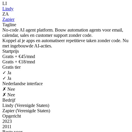
LI
Lindy
ZA
Zapier
Tagline
No-code AI agent platform. Bouw automation agents voor email,
calendar, sales en customer support zonder code.
Koppel al je apps en automatiseer repetitieve taken zonder code. Nu
met ingebouwde AI-acties.
Startprijs
Gratis + €45/mnd
Gratis + €18/mnd
Gratis tier
✓ Ja
✓ Ja
Nederlandse interface
✗ Nee
✗ Nee
Bedrijf
Lindy (Verenigde Staten)
Zapier (Verenigde Staten)
Opgericht
2023
2011
Beste voor