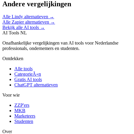
Andere vergelijkingen
Alle
Lindy
alternatieven →
Alle
Zapier
alternatieven →
Bekijk alle AI tools →
AI Tools NL
Onafhankelijke vergelijkingen van AI tools voor Nederlandse
professionals, ondernemers en studenten.
Ontdekken
Alle tools
CategorieÃ«n
Gratis AI tools
ChatGPT alternatieven
Voor wie
ZZP'ers
MKB
Marketeers
Studenten
Over