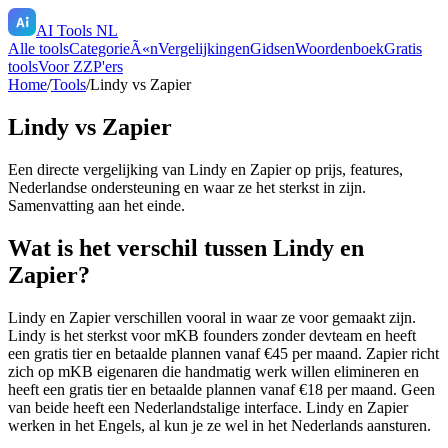
AI Tools NL
Alle tools
CategorieÃ«n
Vergelijkingen
Gidsen
Woordenboek
Gratis
tools
Voor ZZP'ers
Home
/
Tools
/
Lindy
vs
Zapier
Lindy
vs
Zapier
Een directe vergelijking van
Lindy
en
Zapier
op prijs, features,
Nederlandse ondersteuning en waar ze het sterkst in zijn.
Samenvatting aan het einde.
Wat is het verschil tussen Lindy en
Zapier?
Lindy en Zapier verschillen vooral in waar ze voor gemaakt zijn.
Lindy is het sterkst voor mKB founders zonder devteam en heeft
een gratis tier en betaalde plannen vanaf €45 per maand. Zapier richt
zich op mKB eigenaren die handmatig werk willen elimineren en
heeft een gratis tier en betaalde plannen vanaf €18 per maand. Geen
van beide heeft een Nederlandstalige interface. Lindy en Zapier
werken in het Engels, al kun je ze wel in het Nederlands aansturen.