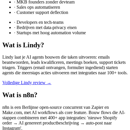
·
MKB founders zonder devteam
·
Sales ops automatiseren
·
Customer support deflection
·
Developers en tech-teams
·
Bedrijven met data-privacy eisen
·
Startups met hoog automation volume
Wat is
Lindy
?
Lindy laat je AI agents bouwen die taken uitvoeren: emails
beantwoorden, leads kwalificeren, meetings boeken, support tickets
triagen. Triggers (email ontvangen, formulier ingediend) starten
agents die meerstaps acties uitvoeren met integraties naar 100+ tools.
Volledige
Lindy
review →
Wat is
n8n
?
n8n is een Berlijnse open-source concurrent van Zapier en
Make.com, met AI workflows als core feature. Bouw flows die AI-
stappen combineren met 400+ app integraties: 'nieuwe Shopify
order → AI genereert productbeschrijving → auto-post naar
Instagram'.