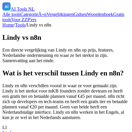
AI Tools NL
Alle tools
CategorieÃ«n
Vergelijkingen
Gidsen
Woordenboek
Gratis
tools
Voor ZZP'ers
Home
/
Tools
/
Lindy
vs
n8n
Lindy
vs
n8n
Een directe vergelijking van
Lindy
en
n8n
op prijs, features,
Nederlandse ondersteuning en waar ze het sterkst in zijn.
Samenvatting aan het einde.
Wat is het verschil tussen Lindy en n8n?
Lindy en n8n verschillen vooral in waar ze voor gemaakt zijn.
Lindy is het sterkst voor mKB founders zonder devteam en heeft
een gratis tier en betaalde plannen vanaf €45 per maand. n8n richt
zich op developers en tech-teams en heeft een gratis tier en betaalde
plannen vanaf €20 per maand. Geen van beide heeft een
Nederlandstalige interface. Lindy en n8n werken in het Engels, al
kun je ze wel in het Nederlands aansturen.
LI