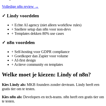
Volledige
n8n
review →
✓
Lindy
voordelen
+
Echte AI agency (niet alleen workflow rules)
+
Snellere setup dan n8n voor non-devs
+
Templates dekken 80% use cases
✓
n8n
voordelen
+
Self-hosting voor GDPR compliance
+
Goedkoper dan Zapier voor volume
+
AI-first design
+
Actieve community en templates
Welke moet je kiezen:
Lindy
of
n8n
?
Kies
Lindy
als:
MKB founders zonder devteam
.
Lindy heeft een
gratis tier om te testen.
Kies
n8n
als:
Developers en tech-teams
.
n8n heeft een gratis tier om
te testen.