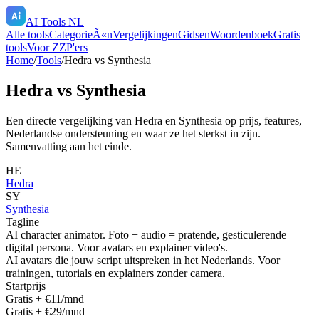
AI Tools NL
Alle tools
CategorieÃ«n
Vergelijkingen
Gidsen
Woordenboek
Gratis
tools
Voor ZZP'ers
Home
/
Tools
/
Hedra
vs
Synthesia
Hedra
vs
Synthesia
Een directe vergelijking van
Hedra
en
Synthesia
op prijs, features,
Nederlandse ondersteuning en waar ze het sterkst in zijn.
Samenvatting aan het einde.
HE
Hedra
SY
Synthesia
Tagline
AI character animator. Foto + audio = pratende, gesticulerende
digital persona. Voor avatars en explainer video's.
AI avatars die jouw script uitspreken in het Nederlands. Voor
trainingen, tutorials en explainers zonder camera.
Startprijs
Gratis + €11/mnd
Gratis + €29/mnd