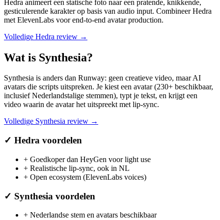
Hedra animeert een statische foto naar een pratende, knikkende,
gesticulerende karakter op basis van audio input. Combineer Hedra
met ElevenLabs voor end-to-end avatar production.
Volledige
Hedra
review →
Wat is
Synthesia
?
Synthesia is anders dan Runway: geen creatieve video, maar AI
avatars die scripts uitspreken. Je kiest een avatar (230+ beschikbaar,
inclusief Nederlandstalige stemmen), typt je tekst, en krijgt een
video waarin de avatar het uitspreekt met lip-sync.
Volledige
Synthesia
review →
✓
Hedra
voordelen
+
Goedkoper dan HeyGen voor light use
+
Realistische lip-sync, ook in NL
+
Open ecosystem (ElevenLabs voices)
✓
Synthesia
voordelen
+
Nederlandse stem en avatars beschikbaar