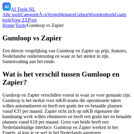
AI Tools NL
Alle tools
CategorieÃ«n
Vergelijkingen
Gidsen
Woordenboek
Gratis
tools
Voor ZZP'ers
Home
/
Tools
/
Gumloop
vs
Zapier
Gumloop
vs
Zapier
Een directe vergelijking van
Gumloop
en
Zapier
op prijs, features,
Nederlandse ondersteuning en waar ze het sterkst in zijn.
Samenvatting aan het einde.
Wat is het verschil tussen Gumloop en
Zapier?
Gumloop en Zapier verschillen vooral in waar ze voor gemaakt zijn.
Gumloop is het sterkst voor mKB-teams die operationele taken
willen automatiseren en heeft een gratis tier en betaalde plannen
vanaf €35 per maand. Zapier richt zich op mKB eigenaren die
handmatig werk willen elimineren en heeft een gratis tier en betaalde
plannen vanaf €18 per maand. Geen van beide heeft een
Nederlandstalige interface. Gumloop en Zapier werken in het
Engels, al kun je ze wel in het Nederlands aansturen.