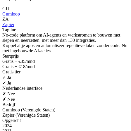
GU
Gumloop
ZA
Zapier
Tagline
No-code platform om AI-agents en werkstromen te bouwen met
slepen en neerzetten, met meer dan 130 integraties.
Koppel al je apps en automatiseer repetitieve taken zonder code. Nu
met ingebouwde AI-acties.
Startprijs
Gratis + €35/mnd
Gratis + €18/mnd
Gratis tier
✓ Ja
✓ Ja
Nederlandse interface
✗ Nee
✗ Nee
Bedrijf
Gumloop (Verenigde Staten)
Zapier (Verenigde Staten)
Opgericht
2024
2011