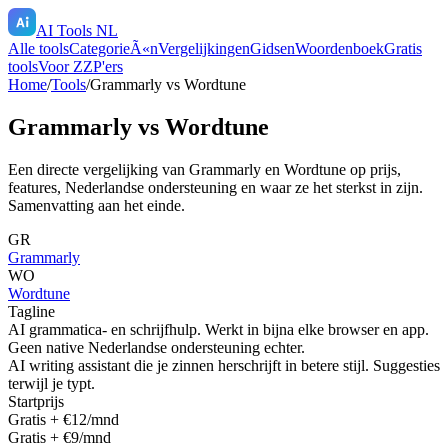
AI Tools NL
Alle tools
CategorieÃ«n
Vergelijkingen
Gidsen
Woordenboek
Gratis
tools
Voor ZZP'ers
Home
/
Tools
/
Grammarly
vs
Wordtune
Grammarly
vs
Wordtune
Een directe vergelijking van
Grammarly
en
Wordtune
op prijs,
features, Nederlandse ondersteuning en waar ze het sterkst in zijn.
Samenvatting aan het einde.
GR
Grammarly
WO
Wordtune
Tagline
AI grammatica- en schrijfhulp. Werkt in bijna elke browser en app.
Geen native Nederlandse ondersteuning echter.
AI writing assistant die je zinnen herschrijft in betere stijl. Suggesties
terwijl je typt.
Startprijs
Gratis + €12/mnd
Gratis + €9/mnd