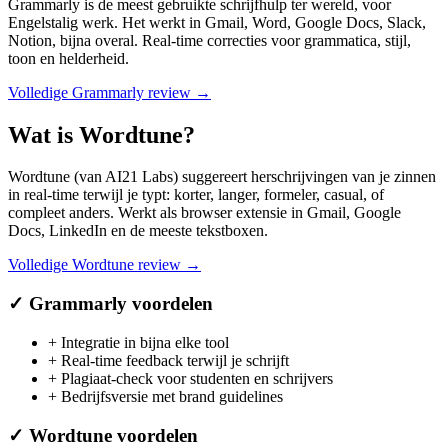
Grammarly is de meest gebruikte schrijfhulp ter wereld, voor
Engelstalig werk. Het werkt in Gmail, Word, Google Docs, Slack,
Notion, bijna overal. Real-time correcties voor grammatica, stijl,
toon en helderheid.
Volledige
Grammarly
review →
Wat is
Wordtune
?
Wordtune (van AI21 Labs) suggereert herschrijvingen van je zinnen
in real-time terwijl je typt: korter, langer, formeler, casual, of
compleet anders. Werkt als browser extensie in Gmail, Google
Docs, LinkedIn en de meeste tekstboxen.
Volledige
Wordtune
review →
✓
Grammarly
voordelen
+
Integratie in bijna elke tool
+
Real-time feedback terwijl je schrijft
+
Plagiaat-check voor studenten en schrijvers
+
Bedrijfsversie met brand guidelines
✓
Wordtune
voordelen