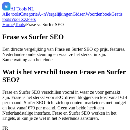
AI Tools NL
Alle tools
CategorieÃ«n
Vergelijkingen
Gidsen
Woordenboek
Gratis
tools
Voor ZZP'ers
Home
/
Tools
/
Frase
vs
Surfer SEO
Frase
vs
Surfer SEO
Een directe vergelijking van
Frase
en
Surfer SEO
op prijs, features,
Nederlandse ondersteuning en waar ze het sterkst in zijn.
Samenvatting aan het einde.
Wat is het verschil tussen Frase en Surfer
SEO?
Frase en Surfer SEO verschillen vooral in waar ze voor gemaakt
zijn. Frase is het sterkst voor sEO-driven bloggers en kost vanaf €14
per maand. Surfer SEO richt zich op content marketeers met budget
en kost vanaf €79 per maand. Geen van beide heeft een
Nederlandstalige interface. Frase en Surfer SEO werken in het
Engels, al kun je ze wel in het Nederlands aansturen.
FR