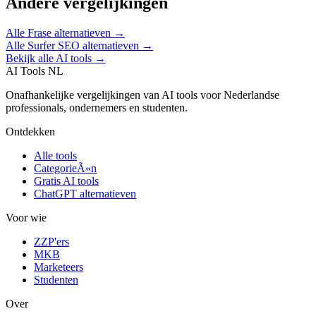
Andere vergelijkingen
Alle
Frase
alternatieven →
Alle
Surfer SEO
alternatieven →
Bekijk alle AI tools →
AI Tools NL
Onafhankelijke vergelijkingen van AI tools voor Nederlandse
professionals, ondernemers en studenten.
Ontdekken
Alle tools
CategorieÃ«n
Gratis AI tools
ChatGPT alternatieven
Voor wie
ZZP'ers
MKB
Marketeers
Studenten
Over