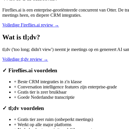
Fireflies.ai is een enterprise-georiënteerde concurrent van Otter. De tra
meetings heen, en diepere CRM integraties.
Volledige
Fireflies.ai
review →
Wat is
tl;dv
?
tl;dv ('too long; didn't view') neemt je meetings op en genereert AI
Volledige
tl;dv
review →
✓
Fireflies.ai
voordelen
+
Beste CRM integraties in z'n klasse
+
Conversation intelligence features zijn enterprise-grade
+
Gratis tier is zeer bruikbaar
+
Goede Nederlandse transcriptie
✓
tl;dv
voordelen
+
Gratis tier zeer ruim (onbeperkt meetings)
+
Werkt op alle major platforms