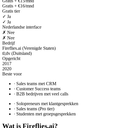
Gratis + €15/mnd
Gratis + €16/mnd
Gratis tier
✓ Ja
✓ Ja
Nederlandse interface
✗ Nee
✗ Nee
Bedrijf
Fireflies.ai (Verenigde Staten)
tl;dv (Duitsland)
Opgericht
2017
2020
Beste voor
·
Sales teams met CRM
·
Customer Success teams
·
B2B bedrijven met veel calls
·
Solopreneurs met klantgesprekken
·
Sales teams (Pro tier)
·
Studenten met groepsgesprekken
Wat is
Fireflies.ai
?