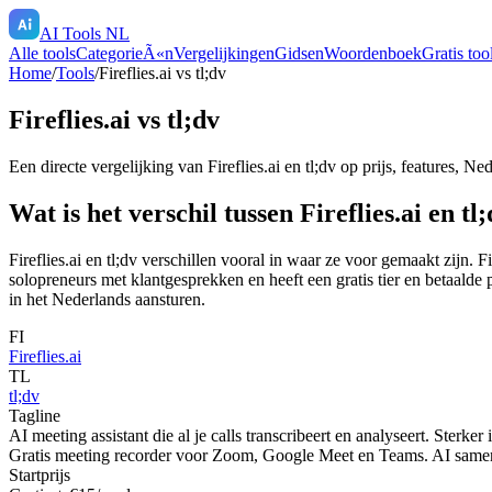
AI Tools NL
Alle tools
CategorieÃ«n
Vergelijkingen
Gidsen
Woordenboek
Gratis too
Home
/
Tools
/
Fireflies.ai
vs
tl;dv
Fireflies.ai
vs
tl;dv
Een directe vergelijking van
Fireflies.ai
en
tl;dv
op prijs, features, Ne
Wat is het verschil tussen Fireflies.ai en tl
Fireflies.ai en tl;dv verschillen vooral in waar ze voor gemaakt zijn. F
solopreneurs met klantgesprekken en heeft een gratis tier en betaalde 
in het Nederlands aansturen.
FI
Fireflies.ai
TL
tl;dv
Tagline
AI meeting assistant die al je calls transcribeert en analyseert. Sterke
Gratis meeting recorder voor Zoom, Google Meet en Teams. AI samenv
Startprijs