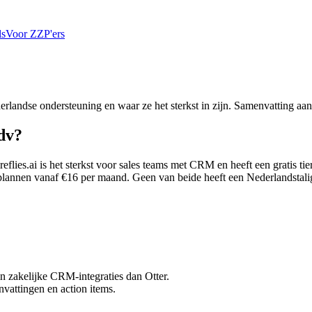
ls
Voor ZZP'ers
derlandse ondersteuning en waar ze het sterkst in zijn. Samenvatting aan
;dv?
ireflies.ai is het sterkst voor sales teams met CRM en heeft een gratis t
plannen vanaf €16 per maand. Geen van beide heeft een Nederlandstalige 
r in zakelijke CRM-integraties dan Otter.
attingen en action items.