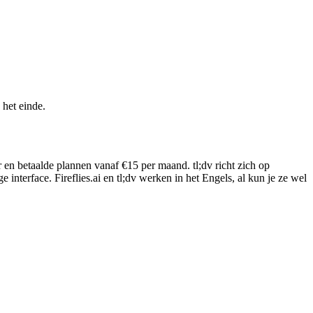
 het einde.
ier en betaalde plannen vanaf €15 per maand. tl;dv richt zich op
interface. Fireflies.ai en tl;dv werken in het Engels, al kun je ze wel