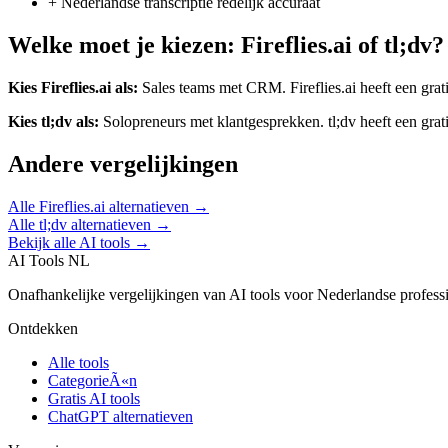
+
Nederlandse transcriptie redelijk accuraat
Welke moet je kiezen:
Fireflies.ai
of
tl;dv
?
Kies
Fireflies.ai
als:
Sales teams met CRM
.
Fireflies.ai heeft een grati
Kies
tl;dv
als:
Solopreneurs met klantgesprekken
.
tl;dv heeft een grati
Andere vergelijkingen
Alle
Fireflies.ai
alternatieven →
Alle
tl;dv
alternatieven →
Bekijk alle AI tools →
AI Tools NL
Onafhankelijke vergelijkingen van AI tools voor Nederlandse profess
Ontdekken
Alle tools
CategorieÃ«n
Gratis AI tools
ChatGPT alternatieven